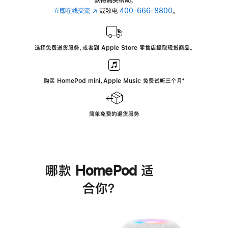
立即在线交流
(在
或致电
400-666-8800
。
新
窗
口
选择免费送货服务，或者到 Apple Store 零售店提取现货商品。
中
打
开)
购买 HomePod mini，Apple Music 免费试听三个月
脚
⁺
注
简单免费的退货服务
哪款 HomePod 适
合你？
进
一
步