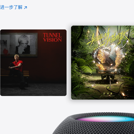
注
进一步了解
Apple
(在
Music
新
窗
口
中
打
开)