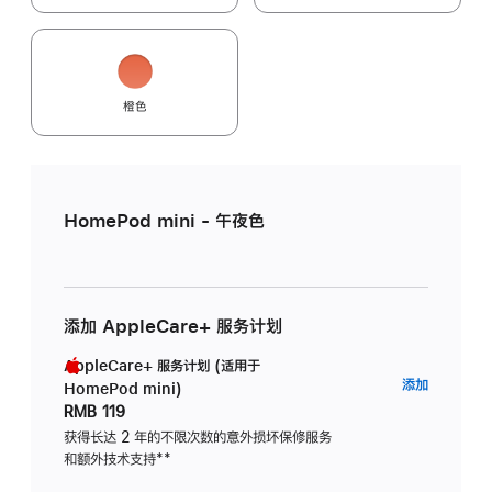
橙色
HomePod mini - 午夜色
添加 AppleCare+ 服务计划
AppleCare+ 服务计划 (适用于
AppleC
添加
HomePod mini)
服
RMB 119
务
获得长达 2 年的不限次数的意外损坏保修服务
和额外技术支持
脚
**
计
注