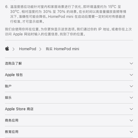
温湿度感应功能针对室内和家居场景进行了优化，即环境温度约为 15ºC 至
30ºC、相对湿度约为 30% 至 70% 的场景。在长时间以高音量播放音频等情
况下，准确性可能会降低。HomePod mini 在启动后需要一定时间对传感器进
行校准，才可显示结果。
我们会使用你所在位置，为你更快显示送货选项。我们通过你的 IP 地址，或者你在上次
访问 Apple 网站时输入的位置信息，找到了你的位置。
HomePod
购买 HomePod mini
Apple
选购及了解
Apple 钱包
账户
娱乐
Apple Store 商店
商务应用
教育应用