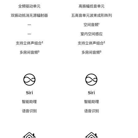
全频驱动单元
高振幅低音单元
双振动抵消无源辐射器
五高音单元波束成形阵列
—
空间音频
脚
¹
注
—
室内空间感应
支持立体声组合
脚
²
支持立体声组合
脚
²
注
注
多房间音频
脚
³
多房间音频
脚
³
注
注
Siri
Siri
智能助理
智能助理
语音识别
语音识别