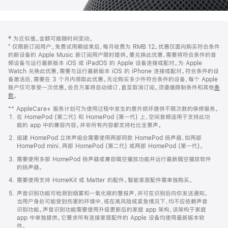
网
脚
‡ 为近似值。金额可能随时间变动。
注
页
⁺ 仅限新订阅用户。免费试用期结束后，每月收费为 RMB 12。优惠仅面向购买符合条件
页
的新设备的 Apple Music 新订阅用户限时提供。要兑换此优惠，需要将符合条件的音
频设备与运行最新版本 iOS 或 iPadOS 的 Apple 设备连接或配对。为 Apple
脚
Watch 兑换此优惠，需要与运行最新版本 iOS 的 iPhone 连接或配对。符合条件的设
备激活后，需要在 3 个月内领取此优惠。无论购买多少件符合条件的设备，每个 Apple
账户仅可享受一次优惠。会员方案将自动续订，直至取消订阅。须遵循限制条件和其他
条
款
。
(在
新
** AppleCare+ 服务计划可为使用过程中发生的意外损坏提供不限次数的保修服务。
窗
在 HomePod (第二代) 和 HomePod (第一代) 上，空间音频适用于支持此功
口
能的 app 中的兼容内容。并非所有内容都支持杜比全景声。
中
打
组建 HomePod 立体声组合需要使用两部同款 HomePod 扬声器，如两部
开)
HomePod mini、两部 HomePod (第二代) 或两部 HomePod (第一代)。
需要使用多部 HomePod 扬声器或兼容隔空播放功能并运行最新隔空播放软件
的扬声器。
需要使用支持 HomeKit 或 Matter 的配件。智能家居配件需单独购买。
声音识别功能可检测到烟雾和一氧化碳的警报声，并可在识别后向你发送通知。
当用户身处可能受到伤害的环境中，或在高风险或紧急情况下，均不应依赖声音
识别功能。声音识别功能需要使用升级更新后的家庭 app 架构，该架构于家庭
app 中单独提供。它要求所有连接家居配件的 Apple 设备均使用最新版本软
件。