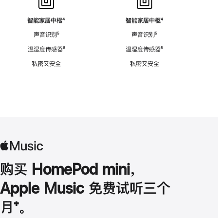
智能家居中枢
脚
⁴
智能家居中枢
脚
⁴
注
注
声音识别
脚
⁵
声音识别
脚
⁵
注
注
温湿度传感器
脚
⁶
温湿度传感器
脚
⁶
注
注
私密又安全
私密又安全
购买 HomePod mini，
Apple Music 免费试听三个
月
脚
⁺。