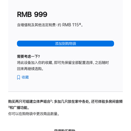
划
(适
RMB 999
用
于
含增值税及其他法定税费：约 RMB 115‡。
HomeP
mini)
添加到购物袋
需要考虑一下？
将此设备加入你的收藏，即可先保留全部配置选择，之后随时
回来再继续选购。
收藏
购买两只可组建立体声组合
脚
²；多加几只放在家中各处，还可体验多‍房‍间音频
脚
³和广播功能。
注
注
你可以在购物袋中更改商品数量。
获得购买帮助，