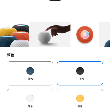
图库
图像
1
图库
图像
2
图库
图像
3
颜色
蓝色
午夜色
白色
黄色