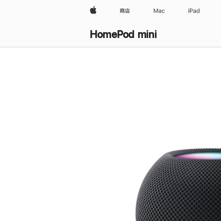
Apple
商店
Mac
iPad
HomePod mini
购
买
HomePod mini