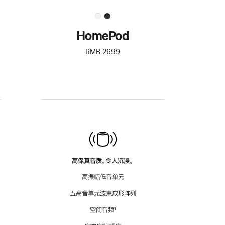
HomePod
RMB 2699
高保真音质，令人沉浸。
高振幅低音单元
五高音单元波束成形阵列
空间音频
脚
¹
注