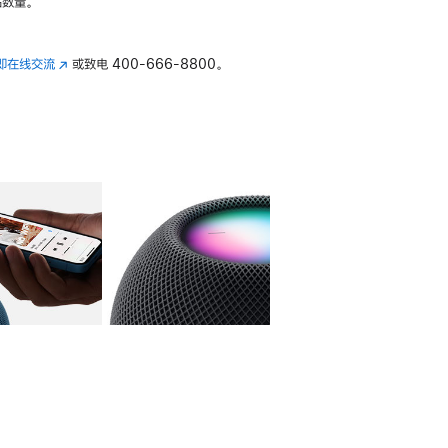
数量。
即在线交流
(在
或致电
400-666-8800。
新
窗
口
中
打
开)
库
图像
4
图库
图像
5