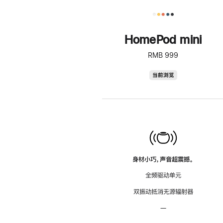
HomePod mini
RMB 999
HomePod
当前浏览
mini
身材小巧，声音超震撼。
全频驱动单元
双振动抵消无源辐射器
—