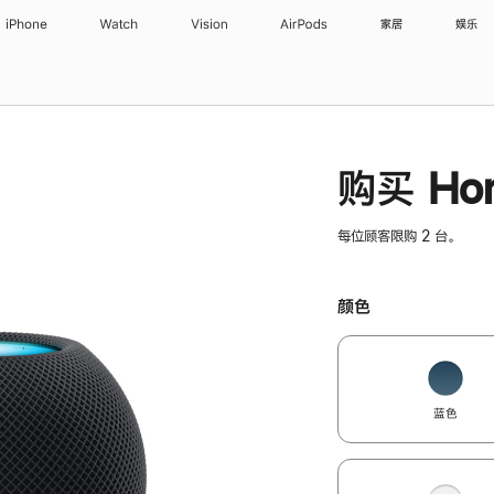
iPhone
Watch
Vision
AirPods
家居
娱乐
购买 Hom
每位顾客限购 2 台。
颜色
蓝色