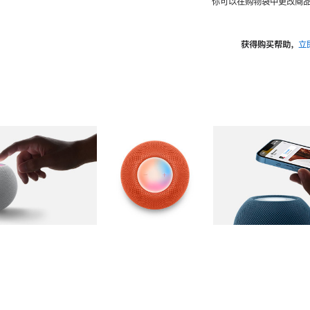
你可以在购物袋中更改商品
获得购买帮助，
立
图库
图像
2
图库
图像
3
图