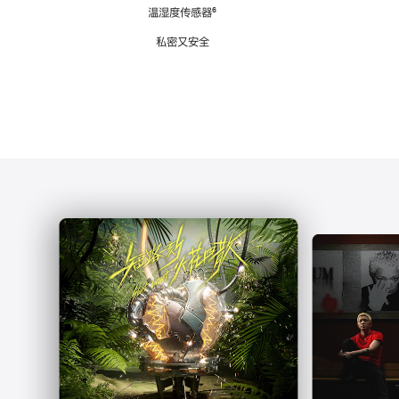
注
温湿度传感器
脚
⁶
注
私密又安全