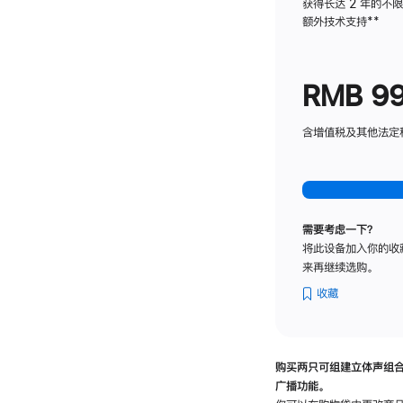
获得长达 2 年的不
额外技术支持
脚
**
注
RMB 9
含增值税及其他法定税费
需要考虑一下？
将此设备加入你的收
来再继续选购。
收藏
购买两只可组建立体声组
广播功能。