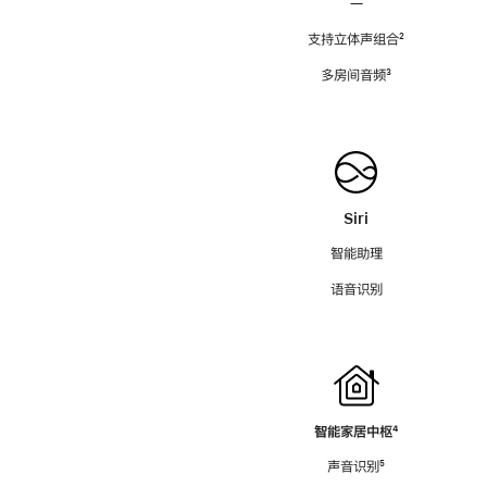
—
支持立体声组合
脚
²
注
多房间音频
脚
³
注
Siri
智能助理
语音识别
智能家居中枢
脚
⁴
注
声音识别
脚
⁵