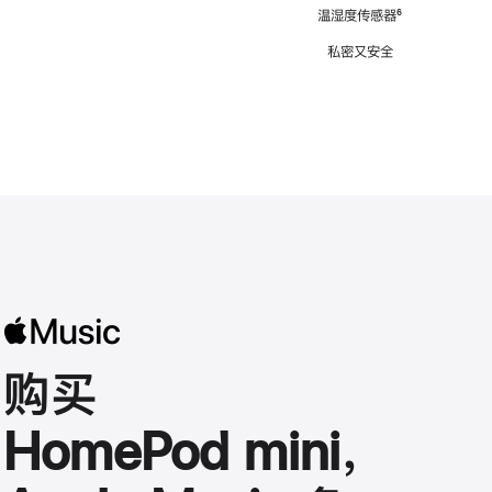
注
温湿度传感器
脚
⁶
注
私密又安全
购买
HomePod mini，