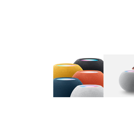
图库
图像
1