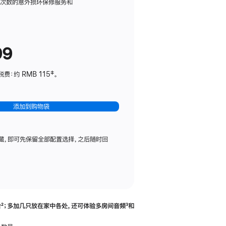
务
限次数的意外损坏保修服务和
计
划
(适
99
用
于
：约 RMB 115‡。
HomePod
mini)
添加到购物袋
藏，即可先保留全部配置选择，之后随时回
合
脚
²；多加几只放在家中各处，还可体验多‍房‍间音频
脚
³和
注
注