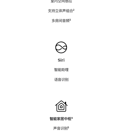
室内空间感应
支持立体声组合
脚
²
注
多房间音频
脚
³
注
Siri
智能助理
语音识别
智能家居中枢
脚
⁴
注
声音识别
脚
⁵