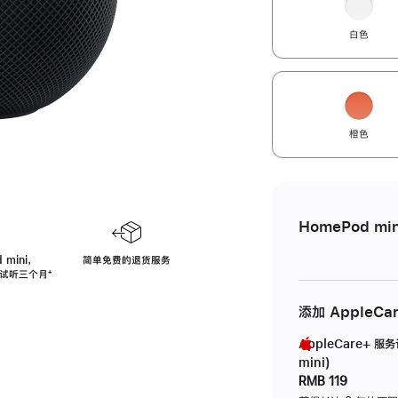
白色
橙色
HomePod min
 mini，
简单免费的退货服务
免费试听三个月
脚
⁺
注
添加 AppleCa
AppleCare+ 服
mini)
RMB 119