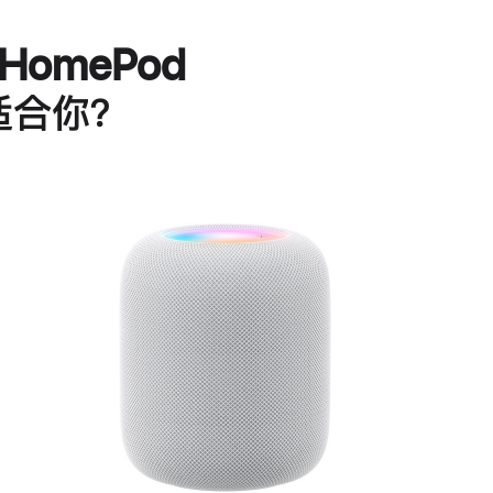
HomePod
适合你？
进
一
步
了
解
HomePod<