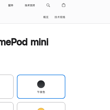
配件
技术支持
概览
技术规格
ePod mini
午夜色