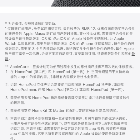
网
脚
‡ 为近似值。金额可能随时间变动。
注
页
⁺ 仅限新订阅用户。免费试用期结束后，每月收费为 RMB 12。优惠仅面向购买符合条件
页
的新设备的 Apple Music 新订阅用户限时提供。要兑换此优惠，需要将符合条件的音
频设备与运行最新版本 iOS 或 iPadOS 的 Apple 设备连接或配对。为 Apple
脚
Watch 兑换此优惠，需要与运行最新版本 iOS 的 iPhone 连接或配对。符合条件的设
备激活后，需要在 3 个月内领取此优惠。无论购买多少件符合条件的设备，每个 Apple
账户仅可享受一次优惠。会员方案将自动续订，直至取消订阅。须遵循限制条件和其他
条
款
。
(在
新
** AppleCare+ 服务计划可为使用过程中发生的意外损坏提供不限次数的保修服务。
窗
在 HomePod (第二代) 和 HomePod (第一代) 上，空间音频适用于支持此功
口
能的 app 中的兼容内容。并非所有内容都支持杜比全景声。
中
打
组建 HomePod 立体声组合需要使用两部同款 HomePod 扬声器，如两部
开)
HomePod mini、两部 HomePod (第二代) 或两部 HomePod (第一代)。
需要使用多部 HomePod 扬声器或兼容隔空播放功能并运行最新隔空播放软件
的扬声器。
需要使用支持 HomeKit 或 Matter 的配件。智能家居配件需单独购买。
声音识别功能可检测到烟雾和一氧化碳的警报声，并可在识别后向你发送通知。
当用户身处可能受到伤害的环境中，或在高风险或紧急情况下，均不应依赖声音
识别功能。声音识别功能需要使用升级更新后的家庭 app 架构，该架构于家庭
app 中单独提供。它要求所有连接家居配件的 Apple 设备均使用最新版本软
件。