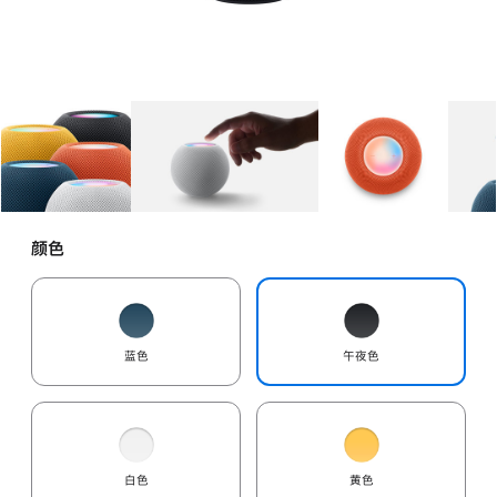
图库
图像
1
图库
图像
2
图库
图像
3
颜色
蓝色
午夜色
白色
黄色