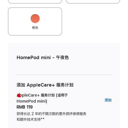
橙色
HomePod mini - 午夜色
添加 AppleCare+ 服务计划
AppleCare+ 服务计划 (适用于
AppleC
添加
HomePod mini)
服
RMB 119
务
获得长达 2 年的不限次数的意外损坏保修服务
和额外技术支持
脚
**
计
注