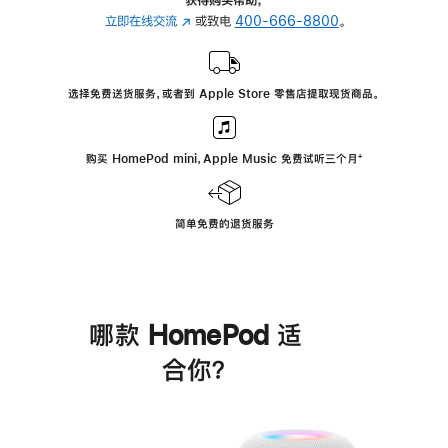
立即在线交流
(在
或致电
400-666-8800
。
新
窗
口
选择免费送货服务，或者到 Apple Store 零售店提取现货商品。
中
打
开)
购买 HomePod mini，Apple Music 免费试听三个月
脚
⁺
注
简单免费的退货服务
哪款 HomePod 适
合你？
进
一
步