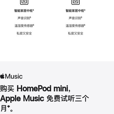
智能家居中枢
脚
⁴
智能家居中枢
脚
⁴
注
注
声音识别
脚
⁵
声音识别
脚
⁵
注
注
温湿度传感器
脚
⁶
温湿度传感器
脚
⁶
注
注
私密又安全
私密又安全
购买 HomePod mini，
Apple Music 免费试听三个
月
脚
⁺。