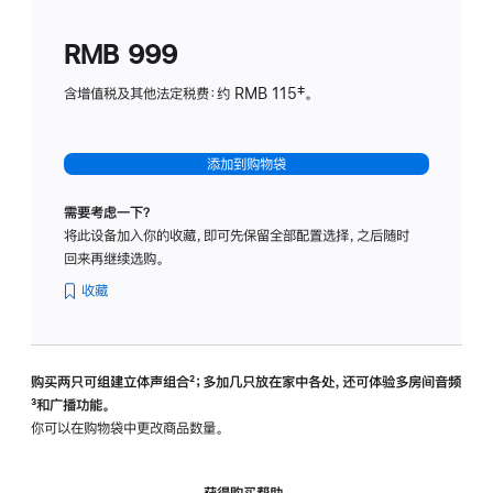
划
(适
RMB 999
用
于
含增值税及其他法定税费：约 RMB 115‡。
HomeP
mini)
添加到购物袋
需要考虑一下？
将此设备加入你的收藏，即可先保留全部配置选择，之后随时
回来再继续选购。
收藏
购买两只可组建立体声组合
脚
²；多加几只放在家中各处，还可体验多‍房‍间音频
脚
³和广播功能。
注
注
你可以在购物袋中更改商品数量。
获得购买帮助，