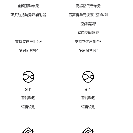
全频驱动单元
高振幅低音单元
双振动抵消无源辐射器
五高音单元波束成形阵列
—
空间音频
脚
¹
注
—
室内空间感应
支持立体声组合
脚
²
支持立体声组合
脚
²
注
注
多房间音频
脚
³
多房间音频
脚
³
注
注
Siri
Siri
智能助理
智能助理
语音识别
语音识别