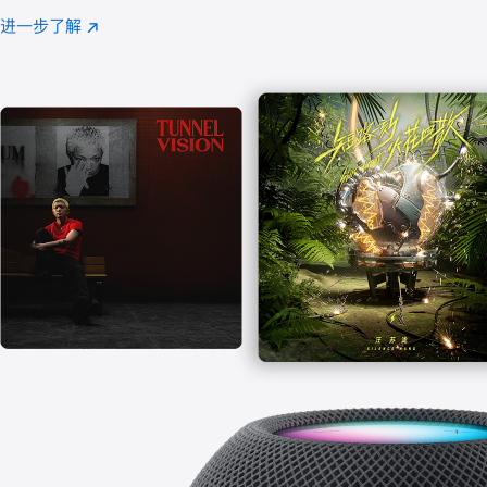
注
进一步了解
Apple
(在
Music
新
窗
口
中
打
开)