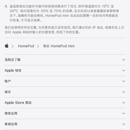
温湿度感应功能针对室内和家居场景进行了优化，即环境温度约为 15ºC 至
30ºC、相对湿度约为 30% 至 70% 的场景。在长时间以高音量播放音频等情
况下，准确性可能会降低。HomePod mini 在启动后需要一定时间对传感器进
行校准，才可显示结果。
我们会使用你所在位置，为你更快显示送货选项。我们通过你的 IP 地址，或者你在上次
访问 Apple 网站时输入的位置信息，找到了你的位置。
HomePod
购买 HomePod mini
Apple
选购及了解
Apple 钱包
账户
娱乐
Apple Store 商店
商务应用
教育应用