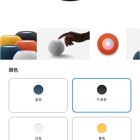
图库
图像
1
图库
图像
2
图库
图像
3
颜色
蓝色
午夜色
白色
黄色