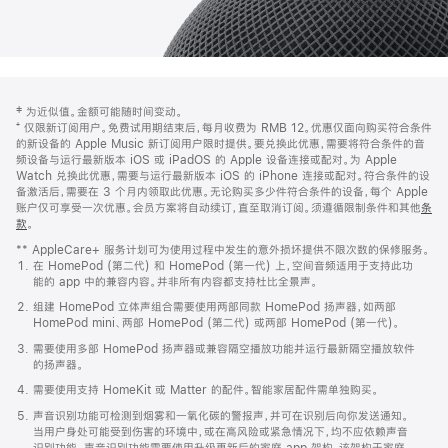
网
脚
‡ 为近似值。金额可能随时间变动。
注
页
⁺ 仅限新订阅用户。免费试用期结束后，每月收费为 RMB 12。优惠仅面向购买符合条件
页
的新设备的 Apple Music 新订阅用户限时提供。要兑换此优惠，需要将符合条件的音
频设备与运行最新版本 iOS 或 iPadOS 的 Apple 设备连接或配对。为 Apple
脚
Watch 兑换此优惠，需要与运行最新版本 iOS 的 iPhone 连接或配对。符合条件的设
备激活后，需要在 3 个月内领取此优惠。无论购买多少件符合条件的设备，每个 Apple
账户仅可享受一次优惠。会员方案将自动续订，直至取消订阅。须遵循限制条件和其他
条
款
。
(在
新
** AppleCare+ 服务计划可为使用过程中发生的意外损坏提供不限次数的保修服务。
窗
在 HomePod (第二代) 和 HomePod (第一代) 上，空间音频适用于支持此功
口
能的 app 中的兼容内容。并非所有内容都支持杜比全景声。
中
打
组建 HomePod 立体声组合需要使用两部同款 HomePod 扬声器，如两部
开)
HomePod mini、两部 HomePod (第二代) 或两部 HomePod (第一代)。
需要使用多部 HomePod 扬声器或兼容隔空播放功能并运行最新隔空播放软件
的扬声器。
需要使用支持 HomeKit 或 Matter 的配件。智能家居配件需单独购买。
声音识别功能可检测到烟雾和一氧化碳的警报声，并可在识别后向你发送通知。
当用户身处可能受到伤害的环境中，或在高风险或紧急情况下，均不应依赖声音
识别功能。声音识别功能需要使用升级更新后的家庭 app 架构，该架构于家庭