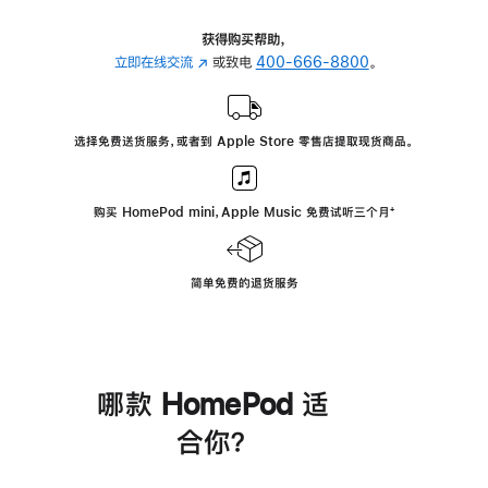
获得购买帮助，
立即在线交流
(在
或致电
400-666-8800
。
新
窗
口
选择免费送货服务，或者到 Apple Store 零售店提取现货商品。
中
打
开)
购买 HomePod mini，Apple Music 免费试听三个月
脚
⁺
注
简单免费的退货服务
哪款 HomePod 适
合你？
进