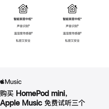
智能家居中枢
脚
⁴
智能家居中枢
脚
⁴
注
注
声音识别
脚
⁵
声音识别
脚
⁵
注
注
温湿度传感器
脚
⁶
温湿度传感器
脚
⁶
注
注
私密又安全
私密又安全
购买 HomePod mini，
Apple Music 免费试听三个