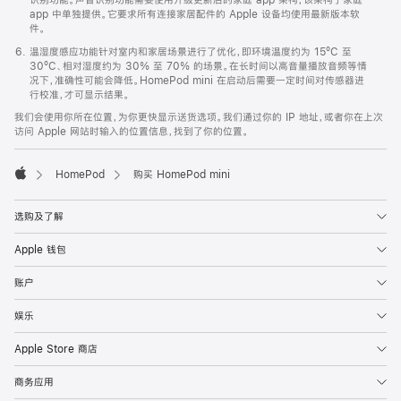
app 中单独提供。它要求所有连接家居配件的 Apple 设备均使用最新版本软
件。
温湿度感应功能针对室内和家居场景进行了优化，即环境温度约为 15ºC 至
30ºC、相对湿度约为 30% 至 70% 的场景。在长时间以高音量播放音频等情
况下，准确性可能会降低。HomePod mini 在启动后需要一定时间对传感器进
行校准，才可显示结果。
我们会使用你所在位置，为你更快显示送货选项。我们通过你的 IP 地址，或者你在上次
访问 Apple 网站时输入的位置信息，找到了你的位置。
HomePod
购买 HomePod mini
Apple
选购及了解
Apple 钱包
账户
娱乐
Apple Store 商店
商务应用