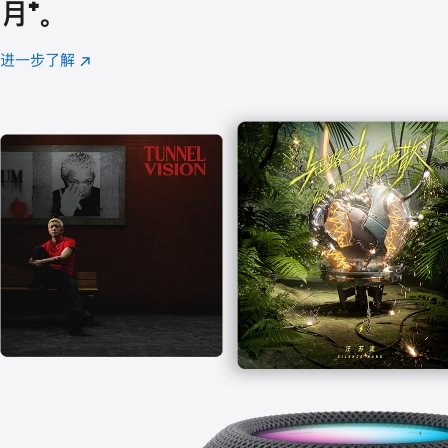
月
脚
⁺。
注
进一步了解
Apple
(在
Music
新
窗
口
中
打
开)