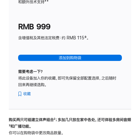
和额外技术支持
脚
**
计
注
划
(适
RMB 999
用
于
含增值税及其他法定税费：约 RMB 115‡。
HomeP
mini)
添加到购物袋
需要考虑一下？
将此设备加入你的收藏，即可先保留全部配置选择，之后随时
回来再继续选购。
收藏
购买两只可组建立体声组合
脚
²；多加几只放在家中各处，还可体验多‍房‍间音频
脚
³和广播功能。
注
注
你可以在购物袋中更改商品数量。