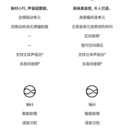
身材小巧，声音超震撼。
高保真音质，令人沉浸。
全频驱动单元
高振幅低音单元
双振动抵消无源辐射器
五高音单元波束成形阵列
—
空间音频
脚
¹
注
—
室内空间感应
支持立体声组合
脚
²
支持立体声组合
脚
²
注
注
多房间音频
脚
³
多房间音频
脚
³
注
注
Siri
Siri
智能助理
智能助理
语音识别
语音识别