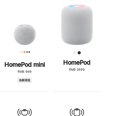
一
步
了
解
HomePod<
HomePod
HomePod mini
RMB 2699
RMB 999
HomePod
当前浏览
mini