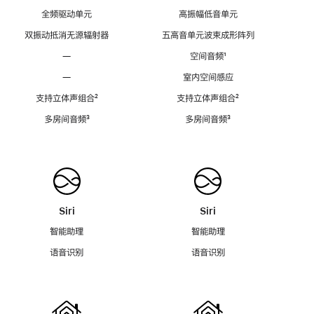
全频驱动单元
高振幅低音单元
双振动抵消无源辐射器
五高音单元波束成形阵列
—
空间音频
脚
¹
注
—
室内空间感应
支持立体声组合
脚
²
支持立体声组合
脚
²
注
注
多房间音频
脚
³
多房间音频
脚
³
注
注
Siri
Siri
智能助理
智能助理
语音识别
语音识别