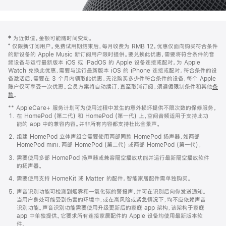
网
脚
‡ 为近似值。金额可能随时间变动。
注
页
⁺ 仅限新订阅用户。免费试用期结束后，每月收费为 RMB 12。优惠仅面向购买符合条件
页
的新设备的 Apple Music 新订阅用户限时提供。要兑换此优惠，需要将符合条件的音
频设备与运行最新版本 iOS 或 iPadOS 的 Apple 设备连接或配对。为 Apple
脚
Watch 兑换此优惠，需要与运行最新版本 iOS 的 iPhone 连接或配对。符合条件的设
备激活后，需要在 3 个月内领取此优惠。无论购买多少件符合条件的设备，每个 Apple
账户仅可享受一次优惠。会员方案将自动续订，直至取消订阅。须遵循限制条件和其他
条
款
。
(在
新
** AppleCare+ 服务计划可为使用过程中发生的意外损坏提供不限次数的保修服务。
窗
在 HomePod (第二代) 和 HomePod (第一代) 上，空间音频适用于支持此功
口
能的 app 中的兼容内容。并非所有内容都支持杜比全景声。
中
打
组建 HomePod 立体声组合需要使用两部同款 HomePod 扬声器，如两部
开)
HomePod mini、两部 HomePod (第二代) 或两部 HomePod (第一代)。
需要使用多部 HomePod 扬声器或兼容隔空播放功能并运行最新隔空播放软件
的扬声器。
需要使用支持 HomeKit 或 Matter 的配件。智能家居配件需单独购买。
声音识别功能可检测到烟雾和一氧化碳的警报声，并可在识别后向你发送通知。
当用户身处可能受到伤害的环境中，或在高风险或紧急情况下，均不应依赖声音
识别功能。声音识别功能需要使用升级更新后的家庭 app 架构，该架构于家庭
app 中单独提供。它要求所有连接家居配件的 Apple 设备均使用最新版本软
件。