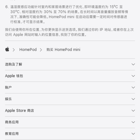
温湿度感应功能针对室内和家居场景进行了优化，即环境温度约为 15ºC 至
30ºC、相对湿度约为 30% 至 70% 的场景。在长时间以高音量播放音频等情
况下，准确性可能会降低。HomePod mini 在启动后需要一定时间对传感器进
行校准，才可显示结果。
我们会使用你所在位置，为你更快显示送货选项。我们通过你的 IP 地址，或者你在上次
访问 Apple 网站时输入的位置信息，找到了你的位置。
HomePod
购买 HomePod mini
Apple
选购及了解
Apple 钱包
账户
娱乐
Apple Store 商店
商务应用
教育应用