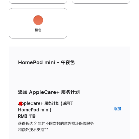
橙色
HomePod mini - 午夜色
添加 AppleCare+ 服务计划
AppleCare+ 服务计划 (适用于
AppleC
添加
HomePod mini)
服
RMB 119
务
获得长达 2 年的不限次数的意外损坏保修服务
和额外技术支持
脚
**
计
注