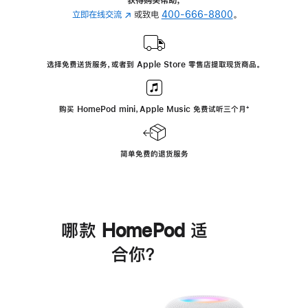
立即在线交流
(在
或致电
400-666-8800
。
新
窗
口
选择免费送货服务，或者到 Apple Store 零售店提取现货商品。
中
打
开)
购买 HomePod mini，Apple Music 免费试听三个月
脚
⁺
注
简单免费的退货服务
哪款 HomePod 适
合你？
进
一
步