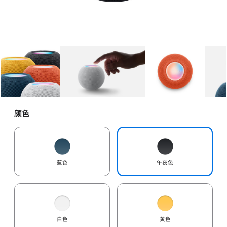
图库
图像
1
图库
图像
2
图库
图像
3
颜色
蓝色
午夜色
白色
黄色