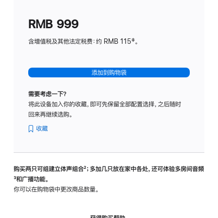
划
(适
RMB 999
用
于
含增值税及其他法定税费：约 RMB 115‡。
HomeP
mini)
添加到购物袋
需要考虑一下？
将此设备加入你的收藏，即可先保留全部配置选择，之后随时
回来再继续选购。
收藏
购买两只可组建立体声组合
脚
²；多加几只放在家中各处，还可体验多‍房‍间音频
脚
³和广播功能。
注
注
你可以在购物袋中更改商品数量。
获得购买帮助，