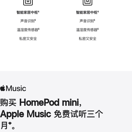
智能家居中枢
脚
⁴
智能家居中枢
脚
⁴
注
注
声音识别
脚
⁵
声音识别
脚
⁵
注
注
温湿度传感器
脚
⁶
温湿度传感器
脚
⁶
注
注
私密又安全
私密又安全
购买 HomePod mini，
Apple Music 免费试听三个
月
脚
⁺。