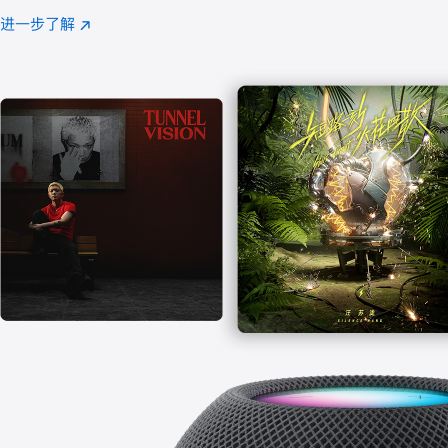
注
进一步了解
Apple
(在
Music
新
窗
口
中
打
开)