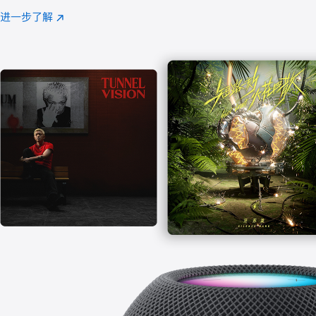
注
进一步了解
Apple
(在
Music
新
窗
口
中
打
开)