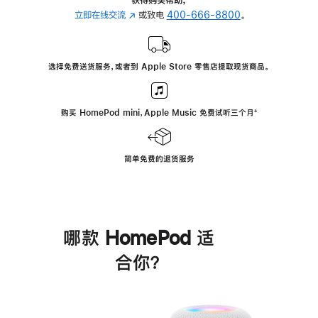
立即在线交流
(在
或致电
400-666-8800
。
新
窗
口
选择免费送货服务，或者到 Apple Store 零售店提取现货商品。
中
打
开)
购买 HomePod mini，Apple Music 免费试听三个月
脚
⁺
注
简单免费的退货服务
哪款 HomePod 适
合你？
进
一
步