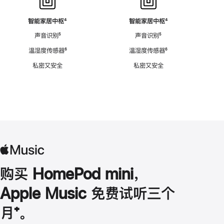
智能家居中枢
脚
⁴
智能家居中枢
脚
⁴
注
注
声音识别
脚
⁵
声音识别
脚
⁵
注
注
温湿度传感器
脚
⁶
温湿度传感器
脚
⁶
注
注
私密又安全
私密又安全
购买 HomePod mini，
Apple Music 免费试听三个
月
脚
⁺。