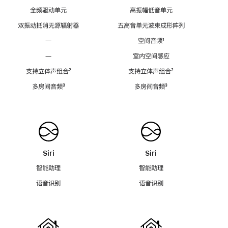
全频驱动单元
高振幅低音单元
双振动抵消无源辐射器
五高音单元波束成形阵列
—
空间音频
脚
¹
注
—
室内空间感应
支持立体声组合
脚
²
支持立体声组合
脚
²
注
注
多房间音频
脚
³
多房间音频
脚
³
注
注
Siri
Siri
智能助理
智能助理
语音识别
语音识别