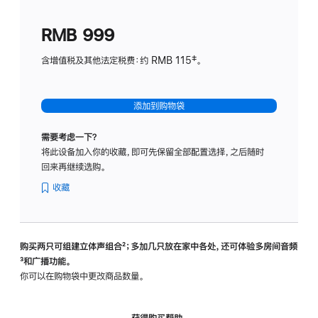
划
(适
RMB 999
用
于
含增值税及其他法定税费：约 RMB 115‡。
HomeP
mini)
添加到购物袋
需要考虑一下？
将此设备加入你的收藏，即可先保留全部配置选择，之后随时
回来再继续选购。
收藏
购买两只可组建立体声组合
脚
²；多加几只放在家中各处，还可体验多‍房‍间音频
脚
³和广播功能。
注
注
你可以在购物袋中更改商品数量。
获得购买帮助，