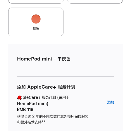
橙色
HomePod mini - 午夜色
添加 AppleCare+ 服务计划
AppleCare+ 服务计划 (适用于
AppleC
添加
HomePod mini)
服
RMB 119
务
获得长达 2 年的不限次数的意外损坏保修服务
和额外技术支持
脚
**
计
注