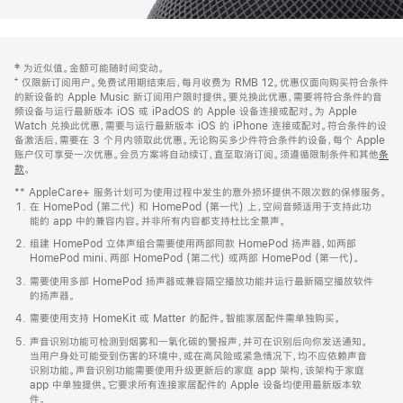
网
脚
‡ 为近似值。金额可能随时间变动。
注
页
⁺ 仅限新订阅用户。免费试用期结束后，每月收费为 RMB 12。优惠仅面向购买符合条件
页
的新设备的 Apple Music 新订阅用户限时提供。要兑换此优惠，需要将符合条件的音
频设备与运行最新版本 iOS 或 iPadOS 的 Apple 设备连接或配对。为 Apple
脚
Watch 兑换此优惠，需要与运行最新版本 iOS 的 iPhone 连接或配对。符合条件的设
备激活后，需要在 3 个月内领取此优惠。无论购买多少件符合条件的设备，每个 Apple
账户仅可享受一次优惠。会员方案将自动续订，直至取消订阅。须遵循限制条件和其他
条
款
。
(在
新
** AppleCare+ 服务计划可为使用过程中发生的意外损坏提供不限次数的保修服务。
窗
在 HomePod (第二代) 和 HomePod (第一代) 上，空间音频适用于支持此功
口
能的 app 中的兼容内容。并非所有内容都支持杜比全景声。
中
打
组建 HomePod 立体声组合需要使用两部同款 HomePod 扬声器，如两部
开)
HomePod mini、两部 HomePod (第二代) 或两部 HomePod (第一代)。
需要使用多部 HomePod 扬声器或兼容隔空播放功能并运行最新隔空播放软件
的扬声器。
需要使用支持 HomeKit 或 Matter 的配件。智能家居配件需单独购买。
声音识别功能可检测到烟雾和一氧化碳的警报声，并可在识别后向你发送通知。
当用户身处可能受到伤害的环境中，或在高风险或紧急情况下，均不应依赖声音
识别功能。声音识别功能需要使用升级更新后的家庭 app 架构，该架构于家庭
app 中单独提供。它要求所有连接家居配件的 Apple 设备均使用最新版本软
件。