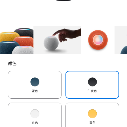
图库
图像
1
图库
图像
2
图库
图像
3
颜色
蓝色
午夜色
白色
黄色