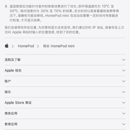
温湿度感应功能针对室内和家居场景进行了优化，即环境温度约为 15ºC 至
30ºC、相对湿度约为 30% 至 70% 的场景。在长时间以高音量播放音频等情
况下，准确性可能会降低。HomePod mini 在启动后需要一定时间对传感器进
行校准，才可显示结果。
我们会使用你所在位置，为你更快显示送货选项。我们通过你的 IP 地址，或者你在上次
访问 Apple 网站时输入的位置信息，找到了你的位置。
HomePod
购买 HomePod mini
Apple
选购及了解
Apple 钱包
账户
娱乐
Apple Store 商店
商务应用
教育应用