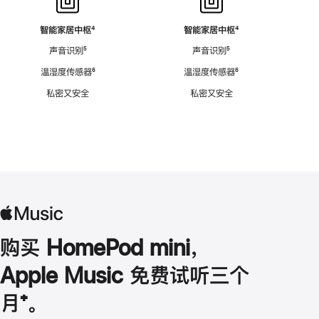
智能家居中枢
脚
⁴
智能家居中枢
脚
⁴
注
注
声音识别
脚
⁵
声音识别
脚
⁵
注
注
温湿度传感器
脚
⁶
温湿度传感器
脚
⁶
注
注
私密又安全
私密又安全
购买 HomePod mini，
Apple Music 免费试听三个
月
脚
⁺。