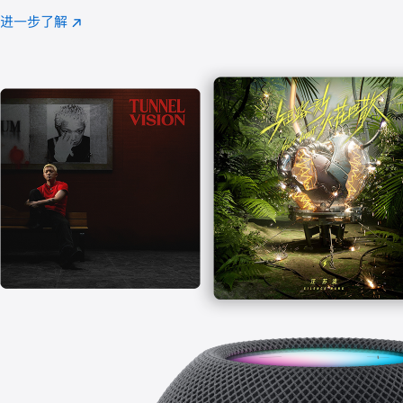
注
进一步了解
Apple
(在
Music
新
窗
口
中
打
开)