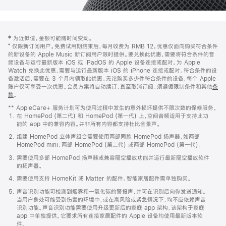
网
脚
‡ 为近似值。金额可能随时间变动。
注
页
⁺ 仅限新订阅用户。免费试用期结束后，每月收费为 RMB 12。优惠仅面向购买符合条件
页
的新设备的 Apple Music 新订阅用户限时提供。要兑换此优惠，需要将符合条件的音
频设备与运行最新版本 iOS 或 iPadOS 的 Apple 设备连接或配对。为 Apple
脚
Watch 兑换此优惠，需要与运行最新版本 iOS 的 iPhone 连接或配对。符合条件的设
备激活后，需要在 3 个月内领取此优惠。无论购买多少件符合条件的设备，每个 Apple
账户仅可享受一次优惠。会员方案将自动续订，直至取消订阅。须遵循限制条件和其他
条
款
。
(在
新
** AppleCare+ 服务计划可为使用过程中发生的意外损坏提供不限次数的保修服务。
窗
在 HomePod (第二代) 和 HomePod (第一代) 上，空间音频适用于支持此功
口
能的 app 中的兼容内容。并非所有内容都支持杜比全景声。
中
打
组建 HomePod 立体声组合需要使用两部同款 HomePod 扬声器，如两部
开)
HomePod mini、两部 HomePod (第二代) 或两部 HomePod (第一代)。
需要使用多部 HomePod 扬声器或兼容隔空播放功能并运行最新隔空播放软件
的扬声器。
需要使用支持 HomeKit 或 Matter 的配件。智能家居配件需单独购买。
声音识别功能可检测到烟雾和一氧化碳的警报声，并可在识别后向你发送通知。
当用户身处可能受到伤害的环境中，或在高风险或紧急情况下，均不应依赖声音
识别功能。声音识别功能需要使用升级更新后的家庭 app 架构，该架构于家庭
app 中单独提供。它要求所有连接家居配件的 Apple 设备均使用最新版本软
件。