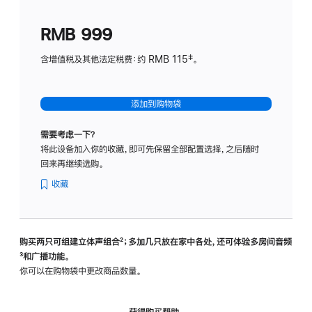
划
(适
RMB 999
用
于
含增值税及其他法定税费：约 RMB 115‡。
HomeP
mini)
添加到购物袋
需要考虑一下？
将此设备加入你的收藏，即可先保留全部配置选择，之后随时
回来再继续选购。
收藏
购买两只可组建立体声组合
脚
²；多加几只放在家中各处，还可体验多‍房‍间音频
脚
³和广播功能。
注
注
你可以在购物袋中更改商品数量。
获得购买帮助，