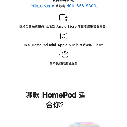
立即在线交流
(在
或致电
400-666-8800
。
新
窗
口
选择免费送货服务，或者到 Apple Store 零售店提取现货商品。
中
打
开)
购买 HomePod mini，Apple Music 免费试听三个月
脚
⁺
注
简单免费的退货服务
哪款 HomePod 适
合你？
进
一
步