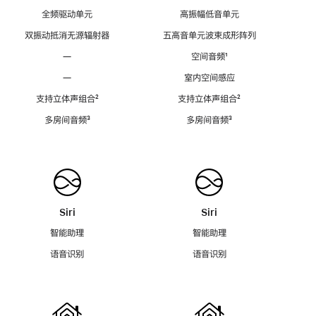
全频驱动单元
高振幅低音单元
双振动抵消无源辐射器
五高音单元波束成形阵列
—
空间音频
脚
¹
注
—
室内空间感应
支持立体声组合
脚
²
支持立体声组合
脚
²
注
注
多房间音频
脚
³
多房间音频
脚
³
注
注
Siri
Siri
智能助理
智能助理
语音识别
语音识别