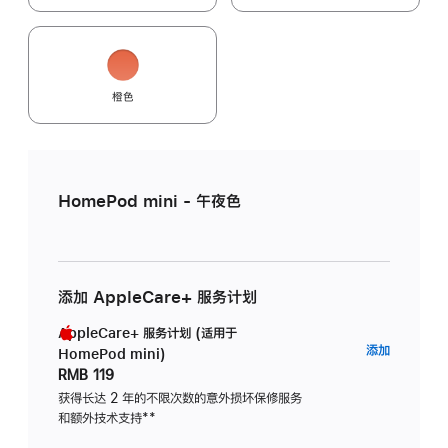
橙色
HomePod mini - 午夜色
添加 AppleCare+ 服务计划
AppleCare+ 服务计划 (适用于
AppleC
添加
HomePod mini)
服
RMB 119
务
获得长达 2 年的不限次数的意外损坏保修服务
和额外技术支持
脚
**
计
注