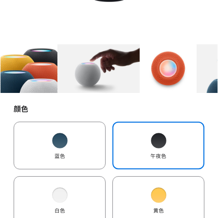
图库
图像
1
图库
图像
2
图库
图像
3
颜色
蓝色
午夜色
白色
黄色