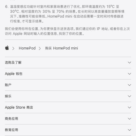
温湿度感应功能针对室内和家居场景进行了优化，即环境温度约为 15ºC 至
30ºC、相对湿度约为 30% 至 70% 的场景。在长时间以高音量播放音频等情
况下，准确性可能会降低。HomePod mini 在启动后需要一定时间对传感器进
行校准，才可显示结果。
我们会使用你所在位置，为你更快显示送货选项。我们通过你的 IP 地址，或者你在上次
访问 Apple 网站时输入的位置信息，找到了你的位置。
HomePod
购买 HomePod mini
Apple
选购及了解
Apple 钱包
账户
娱乐
Apple Store 商店
商务应用
教育应用