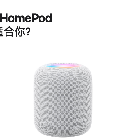
HomePod
适合你？
进
一
步
了
解
HomePod<