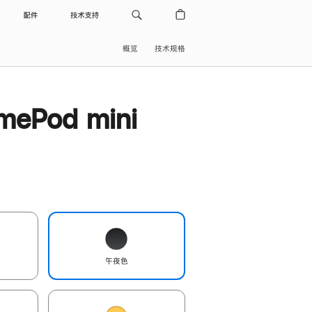
配件
技术支持
概览
技术规格
ePod mini
午夜色