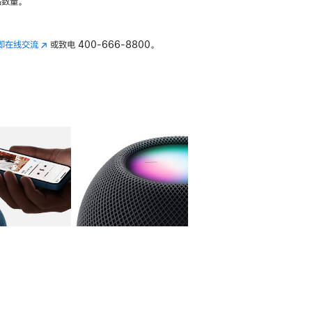
数量。
即在线交流
(在
或致电
400-666-8800。
新
窗
口
中
打
开)
库
图像
4
图库
图像
5