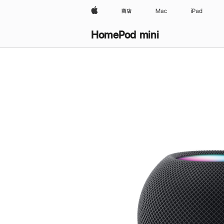
Apple
商店
Mac
iPad
HomePod mini
购
买
HomePod mini