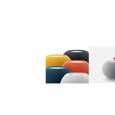
图库
图像
1