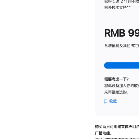
获得长达 2 年的不
额外技术支持
脚
**
注
RMB 9
含增值税及其他法定税费
需要考虑一下？
将此设备加入你的收
来再继续选购。
收藏
购买两只可组建立体声组
广播功能。