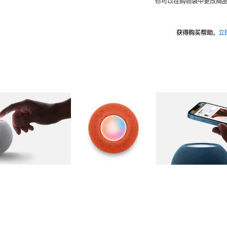
你可以在购物袋中更改商品
获得购买帮助，
立
图库
图像
2
图库
图像
3
图