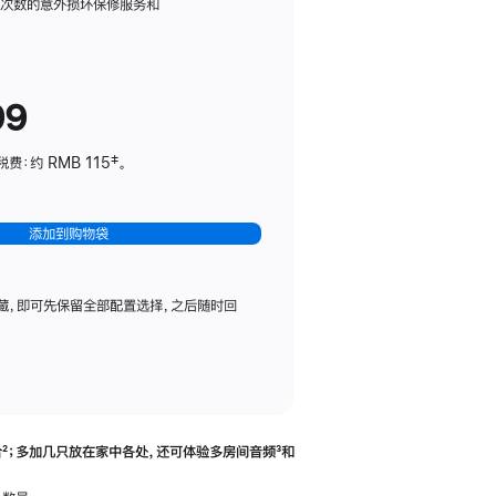
务
限次数的意外损坏保修服务和
计
划
(适
99
用
于
：约 RMB 115‡。
HomePod
mini)
添加到购物袋
藏，即可先保留全部配置选择，之后随时回
合
脚
²；多加几只放在家中各处，还可体验多‍房‍间音频
脚
³和
注
注