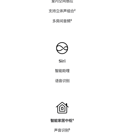
室内空间感应
支持立体声组合
脚
²
注
多房间音频
脚
³
注
Siri
智能助理
语音识别
智能家居中枢
脚
⁴
注
声音识别
脚
⁵