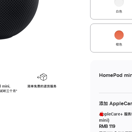
白色
橙色
HomePod min
 mini，
简单免费的退货服务
免费试听三个月
脚
⁺
注
添加 AppleCa
AppleCare+ 服
mini)
RMB 119