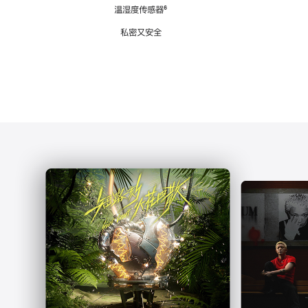
注
温湿度传感器
脚
⁶
注
私密又安全