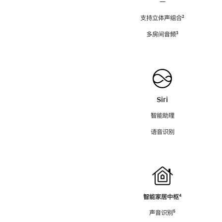
—
支持立体声组合
脚
²
注
多房间音频
脚
³
注
Siri
智能助理
语音识别
智能家居中枢
脚
⁴
注
声音识别
脚
⁵