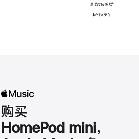
注
温湿度传感器
脚
⁶
注
私密又安全
购买
HomePod mini，