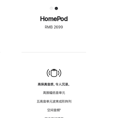
HomePod
RMB 2699
高保真音质，令人沉浸。
高振幅低音单元
五高音单元波束成形阵列
空间音频
脚
¹
注