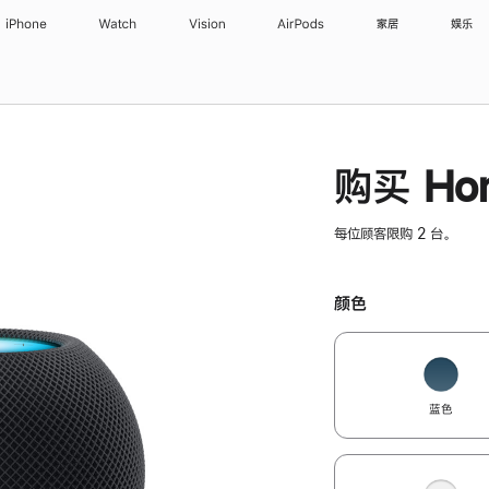
iPhone
Watch
Vision
AirPods
家居
娱乐
购买 Hom
每位顾客限购 2 台。
颜色
蓝色