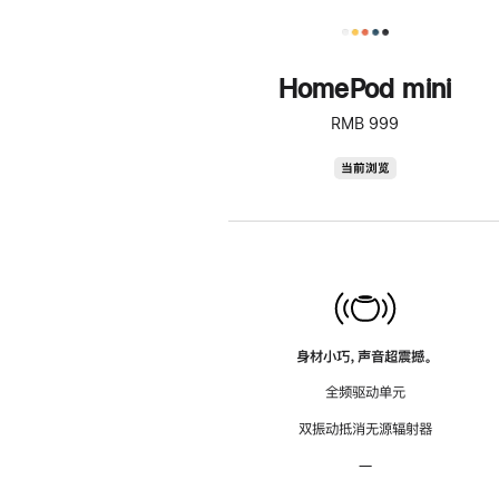
HomePod mini
RMB 999
HomePod
当前浏览
mini
身材小巧，声音超震撼。
全频驱动单元
双振动抵消无源辐射器
—