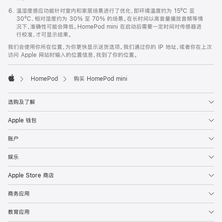
温湿度感应功能针对室内和家居场景进行了优化，即环境温度约为 15ºC 至
30ºC、相对湿度约为 30% 至 70% 的场景。在长时间以高音量播放音频等情
况下，准确性可能会降低。HomePod mini 在启动后需要一定时间对传感器进
行校准，才可显示结果。
我们会使用你所在位置，为你更快显示送货选项。我们通过你的 IP 地址，或者你在上次
访问 Apple 网站时输入的位置信息，找到了你的位置。
HomePod
购买 HomePod mini
Apple
选购及了解
Apple 钱包
账户
娱乐
Apple Store 商店
商务应用
教育应用