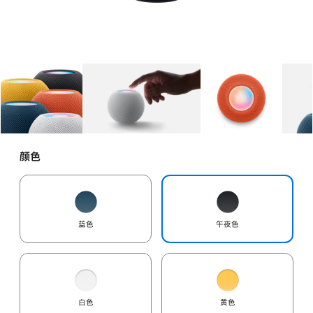
图库
图像
1
图库
图像
2
图库
图像
3
颜色
蓝色
午夜色
白色
黄色