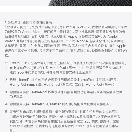
网
脚
‡ 为近似值。金额可能随时间变动。
注
页
⁺ 仅限新订阅用户。免费试用期结束后，每月收费为 RMB 12。优惠仅面向购买符合条件
页
的新设备的 Apple Music 新订阅用户限时提供。要兑换此优惠，需要将符合条件的音
频设备与运行最新版本 iOS 或 iPadOS 的 Apple 设备连接或配对。为 Apple
脚
Watch 兑换此优惠，需要与运行最新版本 iOS 的 iPhone 连接或配对。符合条件的设
备激活后，需要在 3 个月内领取此优惠。无论购买多少件符合条件的设备，每个 Apple
账户仅可享受一次优惠。会员方案将自动续订，直至取消订阅。须遵循限制条件和其他
条
款
。
(在
新
** AppleCare+ 服务计划可为使用过程中发生的意外损坏提供不限次数的保修服务。
窗
在 HomePod (第二代) 和 HomePod (第一代) 上，空间音频适用于支持此功
口
能的 app 中的兼容内容。并非所有内容都支持杜比全景声。
中
打
组建 HomePod 立体声组合需要使用两部同款 HomePod 扬声器，如两部
开)
HomePod mini、两部 HomePod (第二代) 或两部 HomePod (第一代)。
需要使用多部 HomePod 扬声器或兼容隔空播放功能并运行最新隔空播放软件
的扬声器。
需要使用支持 HomeKit 或 Matter 的配件。智能家居配件需单独购买。
声音识别功能可检测到烟雾和一氧化碳的警报声，并可在识别后向你发送通知。
当用户身处可能受到伤害的环境中，或在高风险或紧急情况下，均不应依赖声音
识别功能。声音识别功能需要使用升级更新后的家庭 app 架构，该架构于家庭
app 中单独提供。它要求所有连接家居配件的 Apple 设备均使用最新版本软
件。