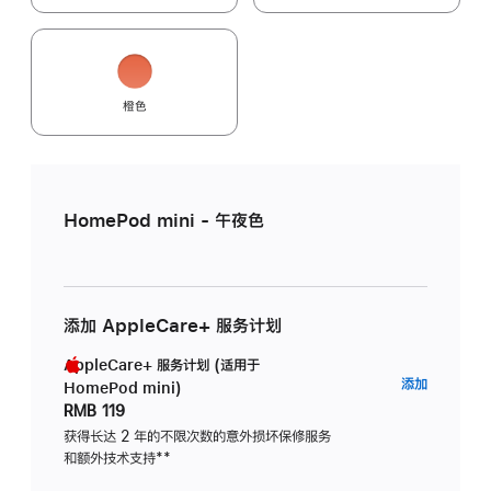
橙色
HomePod mini - 午夜色
添加 AppleCare+ 服务计划
AppleCare+ 服务计划 (适用于
AppleC
添加
HomePod mini)
服
RMB 119
务
获得长达 2 年的不限次数的意外损坏保修服务
和额外技术支持
脚
**
计
注