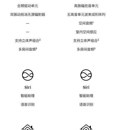
全频驱动单元
高振幅低音单元
双振动抵消无源辐射器
五高音单元波束成形阵列
—
空间音频
脚
¹
注
—
室内空间感应
支持立体声组合
脚
²
支持立体声组合
脚
²
注
注
多房间音频
脚
³
多房间音频
脚
³
注
注
Siri
Siri
智能助理
智能助理
语音识别
语音识别