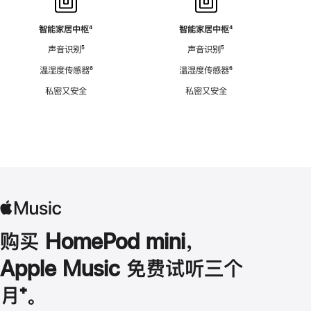
智能家居中枢
脚
⁴
智能家居中枢
脚
⁴
注
注
声音识别
脚
⁵
声音识别
脚
⁵
注
注
温湿度传感器
脚
⁶
温湿度传感器
脚
⁶
注
注
私密又安全
私密又安全
购买 HomePod mini，
Apple Music 免费试听三个
月
脚
⁺。