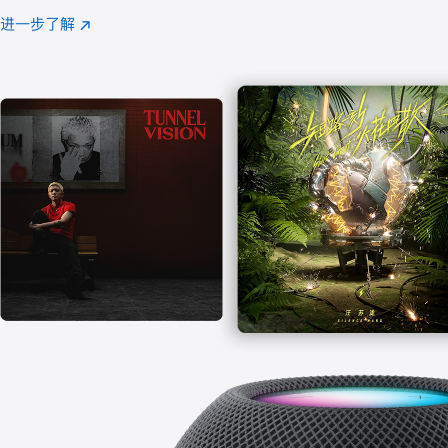
注
进一步了解
Apple
(在
Music
新
窗
口
中
打
开)