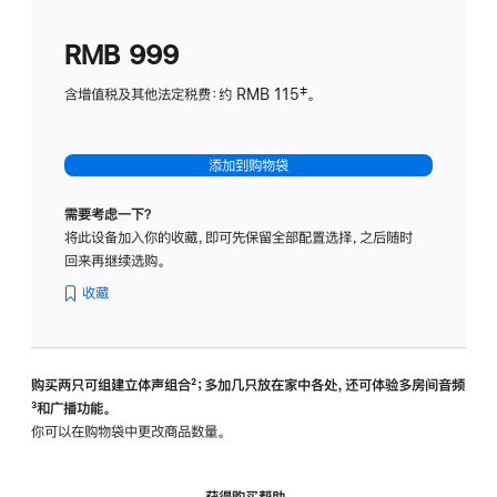
划
(适
RMB 999
用
于
含增值税及其他法定税费：约 RMB 115‡。
HomeP
mini)
添加到购物袋
需要考虑一下？
将此设备加入你的收藏，即可先保留全部配置选择，之后随时
回来再继续选购。
收藏
购买两只可组建立体声组合
脚
²；多加几只放在家中各处，还可体验多‍房‍间音频
脚
³和广播功能。
注
注
你可以在购物袋中更改商品数量。
获得购买帮助，