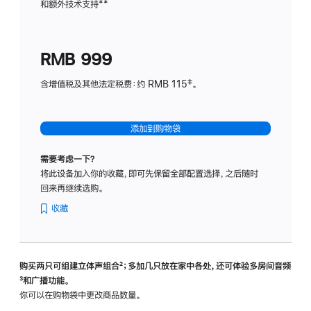
和额外技术支持
脚
**
计
注
划
(适
RMB 999
用
于
含增值税及其他法定税费：约 RMB 115‡。
HomeP
mini)
添加到购物袋
需要考虑一下？
将此设备加入你的收藏，即可先保留全部配置选择，之后随时
回来再继续选购。
收藏
购买两只可组建立体声组合
脚
²；多加几只放在家中各处，还可体验多‍房‍间音频
脚
³和广播功能。
注
注
你可以在购物袋中更改商品数量。