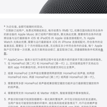
网
脚
‡ 为近似值。金额可能随时间变动。
注
页
⁺ 仅限新订阅用户。免费试用期结束后，每月收费为 RMB 12。优惠仅面向购买符合条件
页
的新设备的 Apple Music 新订阅用户限时提供。要兑换此优惠，需要将符合条件的音
频设备与运行最新版本 iOS 或 iPadOS 的 Apple 设备连接或配对。为 Apple
脚
Watch 兑换此优惠，需要与运行最新版本 iOS 的 iPhone 连接或配对。符合条件的设
备激活后，需要在 3 个月内领取此优惠。无论购买多少件符合条件的设备，每个 Apple
账户仅可享受一次优惠。会员方案将自动续订，直至取消订阅。须遵循限制条件和其他
条
款
。
(在
新
** AppleCare+ 服务计划可为使用过程中发生的意外损坏提供不限次数的保修服务。
窗
在 HomePod (第二代) 和 HomePod (第一代) 上，空间音频适用于支持此功
口
能的 app 中的兼容内容。并非所有内容都支持杜比全景声。
中
打
组建 HomePod 立体声组合需要使用两部同款 HomePod 扬声器，如两部
开)
HomePod mini、两部 HomePod (第二代) 或两部 HomePod (第一代)。
需要使用多部 HomePod 扬声器或兼容隔空播放功能并运行最新隔空播放软件
的扬声器。
需要使用支持 HomeKit 或 Matter 的配件。智能家居配件需单独购买。
声音识别功能可检测到烟雾和一氧化碳的警报声，并可在识别后向你发送通知。
当用户身处可能受到伤害的环境中，或在高风险或紧急情况下，均不应依赖声音
识别功能。声音识别功能需要使用升级更新后的家庭 app 架构，该架构于家庭