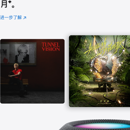
月
脚
⁺。
注
进一步了解
Apple
(在
Music
新
窗
口
中
打
开)