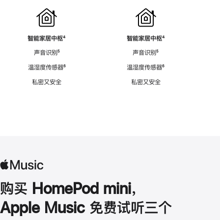
智能家居中枢
脚
⁴
智能家居中枢
脚
⁴
注
注
声音识别
脚
⁵
声音识别
脚
⁵
注
注
温湿度传感器
脚
⁶
温湿度传感器
脚
⁶
注
注
私密又安全
私密又安全
购买 HomePod mini，
Apple Music 免费试听三个