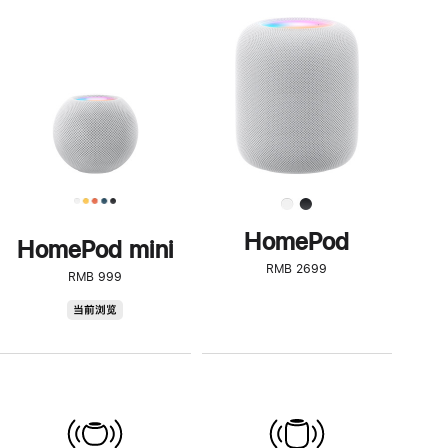
一
步
了
解
HomePod<
HomePod
HomePod mini
RMB 2699
RMB 999
HomePod
当前浏览
mini