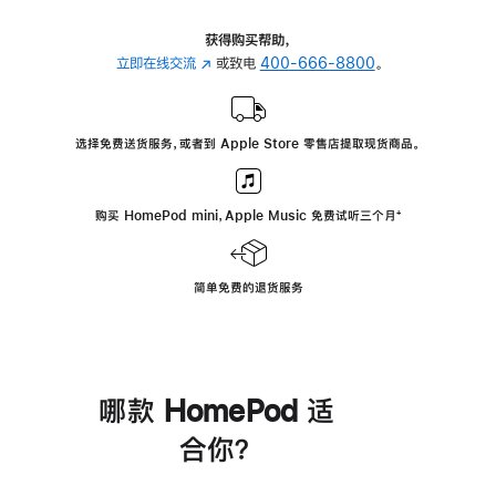
获得购买帮助，
立即在线交流
(在
或致电
400-666-8800
。
新
窗
口
选择免费送货服务，或者到 Apple Store 零售店提取现货商品。
中
打
开)
购买 HomePod mini，Apple Music 免费试听三个月
脚
⁺
注
简单免费的退货服务
哪款 HomePod 适
合你？
进