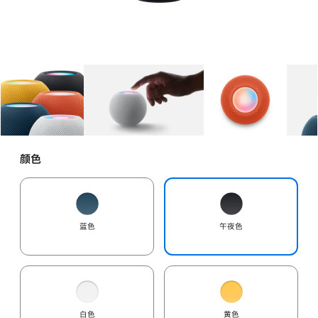
图库
图像
1
图库
图像
2
图库
图像
3
颜色
蓝色
午夜色
白色
黄色