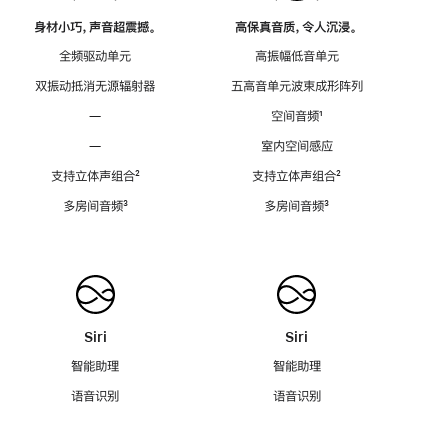
身材小巧，声音超震撼。
高保真音质，令人沉浸。
全频驱动单元
高振幅低音单元
双振动抵消无源辐射器
五高音单元波束成形阵列
—
空间音频
脚
¹
注
—
室内空间感应
支持立体声组合
脚
²
支持立体声组合
脚
²
注
注
多房间音频
脚
³
多房间音频
脚
³
注
注
Siri
Siri
智能助理
智能助理
语音识别
语音识别