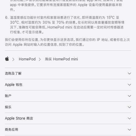
app 中单独提供。它要求所有连接家居配件的 Apple 设备均使用最新版本软
件。
温湿度感应功能针对室内和家居场景进行了优化，即环境温度约为 15ºC 至
30ºC、相对湿度约为 30% 至 70% 的场景。在长时间以高音量播放音频等情
况下，准确性可能会降低。HomePod mini 在启动后需要一定时间对传感器进
行校准，才可显示结果。
我们会使用你所在位置，为你更快显示送货选项。我们通过你的 IP 地址，或者你在上次
访问 Apple 网站时输入的位置信息，找到了你的位置。
HomePod
购买 HomePod mini
Apple
选购及了解
Apple 钱包
账户
娱乐
Apple Store 商店
商务应用