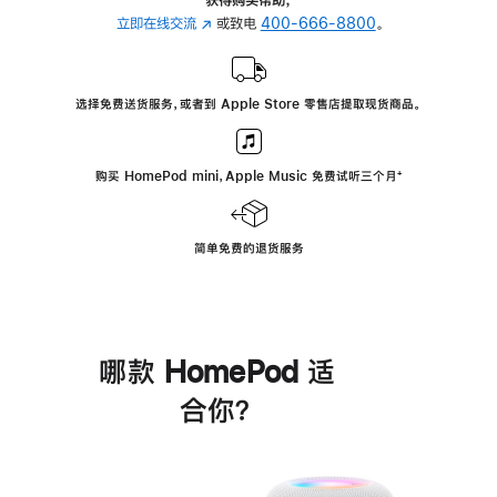
立即在线交流
(在
或致电
400-666-8800
。
新
窗
口
选择免费送货服务，或者到 Apple Store 零售店提取现货商品。
中
打
开)
购买 HomePod mini，Apple Music 免费试听三个月
脚
⁺
注
简单免费的退货服务
哪款 HomePod 适
合你？
进
一
步