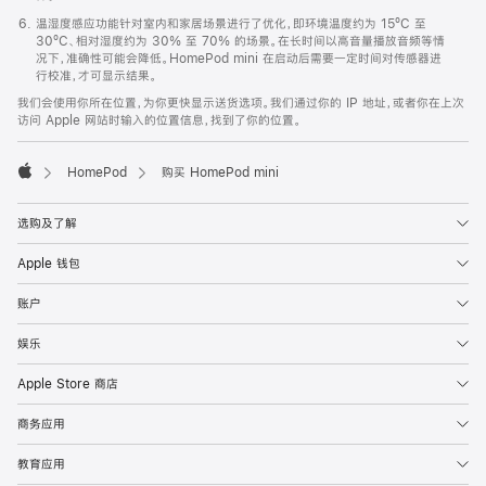
温湿度感应功能针对室内和家居场景进行了优化，即环境温度约为 15ºC 至
30ºC、相对湿度约为 30% 至 70% 的场景。在长时间以高音量播放音频等情
况下，准确性可能会降低。HomePod mini 在启动后需要一定时间对传感器进
行校准，才可显示结果。
我们会使用你所在位置，为你更快显示送货选项。我们通过你的 IP 地址，或者你在上次
访问 Apple 网站时输入的位置信息，找到了你的位置。
HomePod
购买 HomePod mini
Apple
选购及了解
Apple 钱包
账户
娱乐
Apple Store 商店
商务应用
教育应用