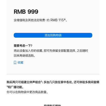
划
(适
RMB 999
用
于
含增值税及其他法定税费：约 RMB 115‡。
HomeP
mini)
添加到购物袋
需要考虑一下？
将此设备加入你的收藏，即可先保留全部配置选择，之后随时
回来再继续选购。
收藏
购买两只可组建立体声组合
脚
²；多加几只放在家中各处，还可体验多‍房‍间音频
脚
³和广播功能。
注
注
你可以在购物袋中更改商品数量。
获得购买帮助，