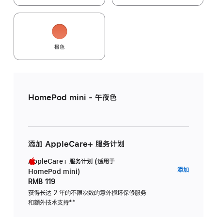
橙色
HomePod mini - 午夜色
添加 AppleCare+ 服务计划
AppleCare+ 服务计划 (适用于
AppleC
添加
HomePod mini)
服
RMB 119
务
获得长达 2 年的不限次数的意外损坏保修服务
和额外技术支持
脚
**
计
注