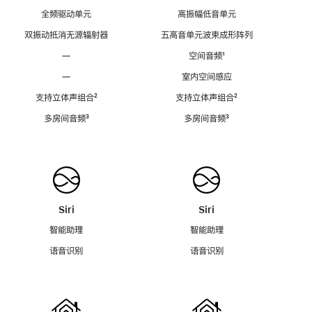
全频驱动单元
高振幅低音单元
双振动抵消无源辐射器
五高音单元波束成形阵列
—
空间音频
脚
¹
注
—
室内空间感应
支持立体声组合
脚
²
支持立体声组合
脚
²
注
注
多房间音频
脚
³
多房间音频
脚
³
注
注
Siri
Siri
智能助理
智能助理
语音识别
语音识别