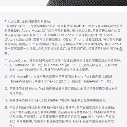
网
脚
‡ 为近似值。金额可能随时间变动。
注
页
⁺ 仅限新订阅用户。免费试用期结束后，每月收费为 RMB 12。优惠仅面向购买符合条件
页
的新设备的 Apple Music 新订阅用户限时提供。要兑换此优惠，需要将符合条件的音
频设备与运行最新版本 iOS 或 iPadOS 的 Apple 设备连接或配对。为 Apple
脚
Watch 兑换此优惠，需要与运行最新版本 iOS 的 iPhone 连接或配对。符合条件的设
备激活后，需要在 3 个月内领取此优惠。无论购买多少件符合条件的设备，每个 Apple
账户仅可享受一次优惠。会员方案将自动续订，直至取消订阅。须遵循限制条件和其他
条
款
。
(在
新
** AppleCare+ 服务计划可为使用过程中发生的意外损坏提供不限次数的保修服务。
窗
在 HomePod (第二代) 和 HomePod (第一代) 上，空间音频适用于支持此功
口
能的 app 中的兼容内容。并非所有内容都支持杜比全景声。
中
打
组建 HomePod 立体声组合需要使用两部同款 HomePod 扬声器，如两部
开)
HomePod mini、两部 HomePod (第二代) 或两部 HomePod (第一代)。
需要使用多部 HomePod 扬声器或兼容隔空播放功能并运行最新隔空播放软件
的扬声器。
需要使用支持 HomeKit 或 Matter 的配件。智能家居配件需单独购买。
声音识别功能可检测到烟雾和一氧化碳的警报声，并可在识别后向你发送通知。
当用户身处可能受到伤害的环境中，或在高风险或紧急情况下，均不应依赖声音
识别功能。声音识别功能需要使用升级更新后的家庭 app 架构，该架构于家庭
app 中单独提供。它要求所有连接家居配件的 Apple 设备均使用最新版本软
件。