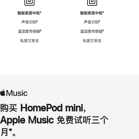
智能家居中枢
脚
⁴
智能家居中枢
脚
⁴
注
注
声音识别
脚
⁵
声音识别
脚
⁵
注
注
温湿度传感器
脚
⁶
温湿度传感器
脚
⁶
注
注
私密又安全
私密又安全
购买 HomePod mini，
Apple Music 免费试听三个
月
脚
⁺。