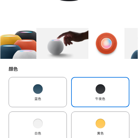
图库
图像
1
图库
图像
2
图库
图像
3
颜色
蓝色
午夜色
白色
黄色