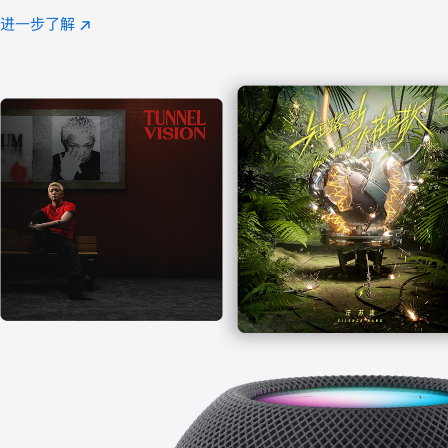
注
进一步了解
Apple
(在
Music
新
窗
口
中
打
开)