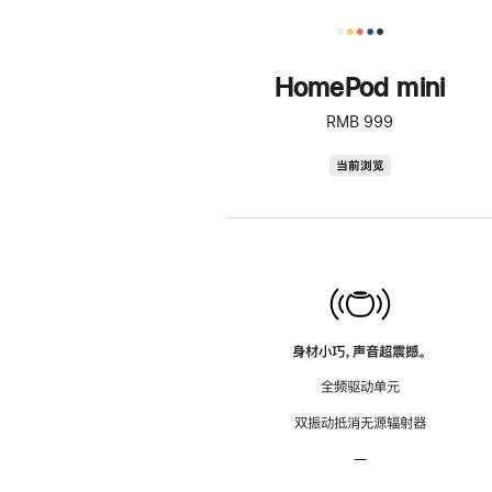
HomePod mini
RMB 999
HomePod
当前浏览
mini
身材小巧，声音超震撼。
全频驱动单元
双振动抵消无源辐射器
—