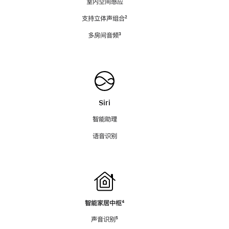
室内空间感应
支持立体声组合
脚
²
注
多房间音频
脚
³
注
Siri
智能助理
语音识别
智能家居中枢
脚
⁴
注
声音识别
脚
⁵