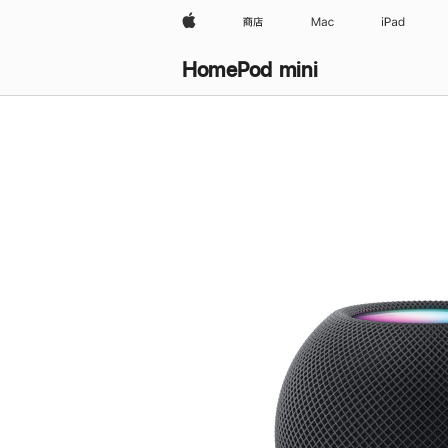
Apple
商店
Mac
iPad
HomePod mini
购
买
HomePod mini