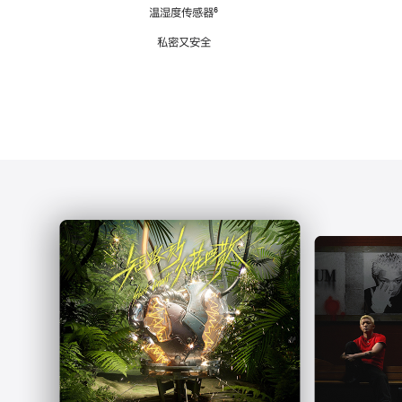
注
温湿度传感器
脚
⁶
注
私密又安全