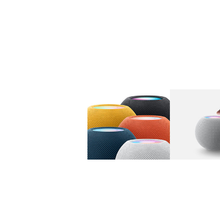
图库
图像
1