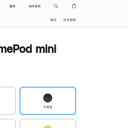
配件
技术支持
概览
技术规格
ePod mini
午夜色