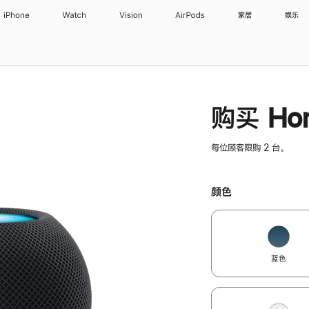
iPhone
Watch
Vision
AirPods
家居
娱乐
购买 Hom
每位顾客限购 2 台。
颜色
蓝色