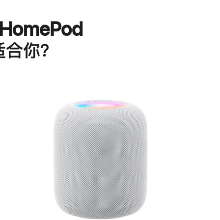
HomePod
适合你？
进
一
步
了
解
HomePod<