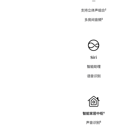
—
支持立体声组合
脚
²
注
多房间音频
脚
³
注
Siri
智能助理
语音识别
智能家居中枢
脚
⁴
注
声音识别
脚
⁵