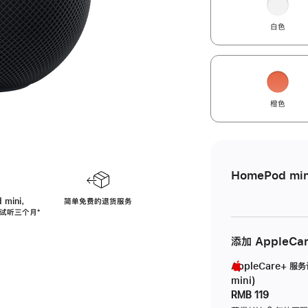
白色
橙色
HomePod min
 mini，
简单免费的退货服务
免费试听三个月
脚
⁺
注
添加 AppleCa
AppleCare+ 服
mini)
RMB 119