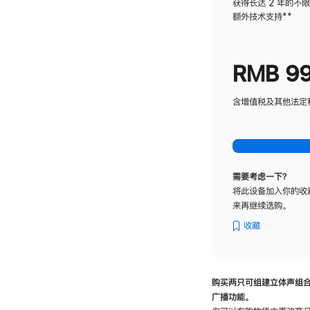
获得长达 2 年的不
额外技术支持
脚
**
注
RMB 9
含增值税及其他法定税费
需要考虑一下？
将此设备加入你的收
来再继续选购。
收藏
购买两只可组建立体声组
广播功能。