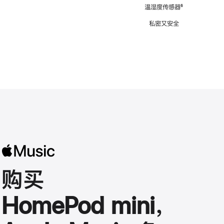
注
温湿度传感器
脚
⁶
注
私密又安全
购买
HomePod mini，