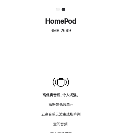
HomePod
RMB 2699
高保真音质，令人沉浸。
高振幅低音单元
五高音单元波束成形阵列
空间音频
脚
¹
注