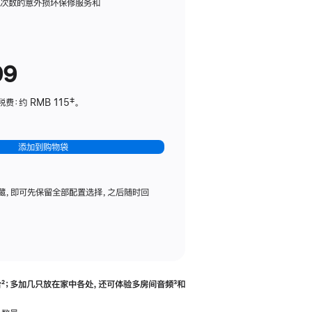
务
限次数的意外损坏保修服务和
计
划
(适
99
用
于
：约 RMB 115‡。
HomePod
mini)
添加到购物袋
藏，即可先保留全部配置选择，之后随时回
合
脚
²；多加几只放在家中各处，还可体验多‍房‍间音频
脚
³和
注
注