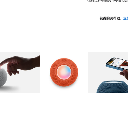
你可以在购物袋中更改商品
获得购买帮助，
立
图库
图像
2
图库
图像
3
图