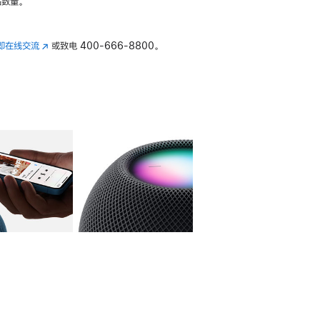
数量。
即在线交流
(在
或致电
400-666-8800。
新
窗
口
中
打
开)
库
图像
4
图库
图像
5