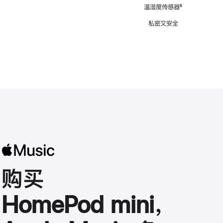
注
温湿度传感器
脚
⁶
注
私密又安全
购买
HomePod mini，