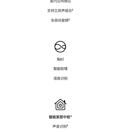
室内空间感应
支持立体声组合
脚
²
注
多房间音频
脚
³
注
Siri
智能助理
语音识别
智能家居中枢
脚
⁴
注
声音识别
脚
⁵