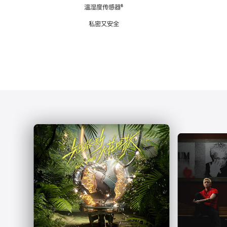
注
温湿度传感器
脚
⁶
注
私密又安全