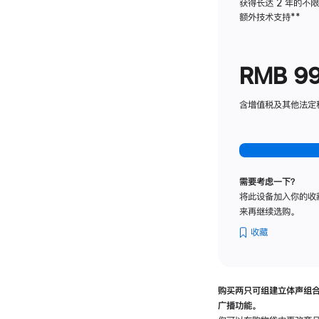
获得长达 2 年的不
额外技术支持
脚
**
注
RMB 9
含增值税及其他法定税费
需要考虑一下？
将此设备加入你的收
来再继续选购。
收藏
购买两只可组建立体声组
广播功能。