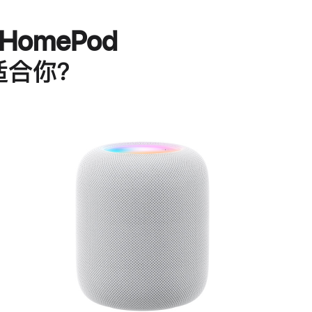
HomePod
适合你？
进
一
步
了
解
HomePod<