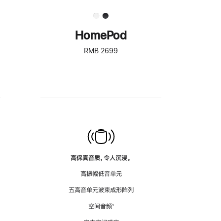
HomePod
RMB 2699
高保真音质，令人沉浸。
高振幅低音单元
五高音单元波束成形阵列
空间音频
脚
¹
注