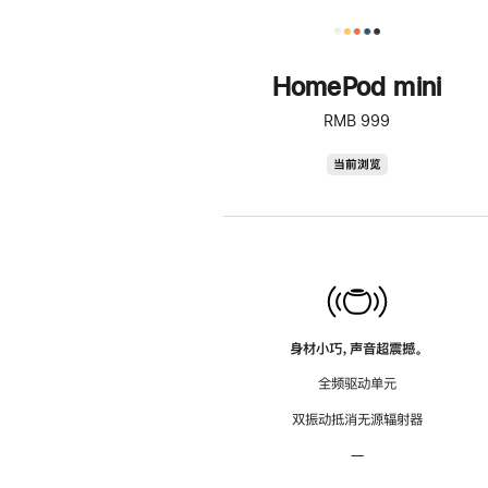
HomePod mini
RMB 999
HomePod
当前浏览
mini
身材小巧，声音超震撼。
全频驱动单元
双振动抵消无源辐射器
—