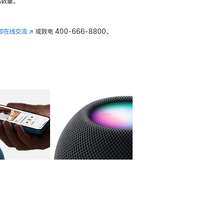
数量。
即在线交流
(在
或致电
400-666-8800。
新
窗
口
中
打
开)
库
图像
4
图库
图像
5