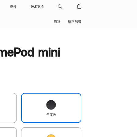
配件
技术支持
概览
技术规格
ePod mini
午夜色