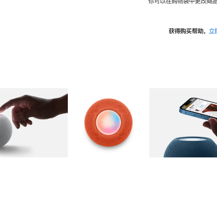
你可以在购物袋中更改商品
获得购买帮助，
立
图库
图像
2
图库
图像
3
图