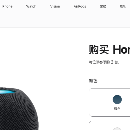
iPhone
Watch
Vision
AirPods
家居
娱乐
购买 Hom
每位顾客限购 2 台。
颜色
蓝色