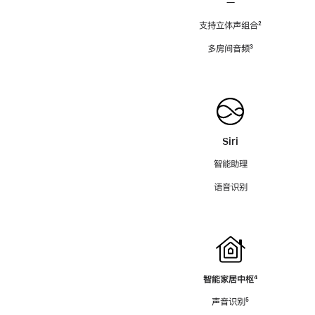
—
支持立体声组合
脚
²
注
多房间音频
脚
³
注
Siri
智能助理
语音识别
智能家居中枢
脚
⁴
注
声音识别
脚
⁵