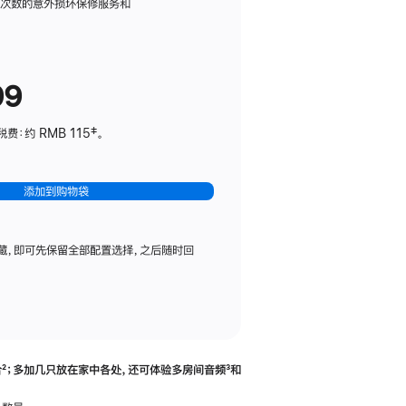
务
限次数的意外损坏保修服务和
计
划
(适
99
用
于
：约 RMB 115‡。
HomePod
mini)
添加到购物袋
藏，即可先保留全部配置选择，之后随时回
合
脚
²；多加几只放在家中各处，还可体验多‍房‍间音频
脚
³和
注
注