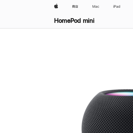
Apple
商店
Mac
iPad
HomePod mini
购
买
HomePod mini