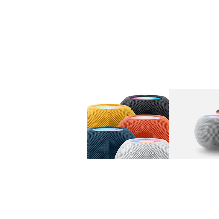
图库
图像
1