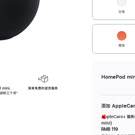
白色
橙色
HomePod min
 mini，
简单免费的退货服务
免费试听三个月
脚
⁺
注
添加 AppleCa
AppleCare+ 服
mini)
RMB 119