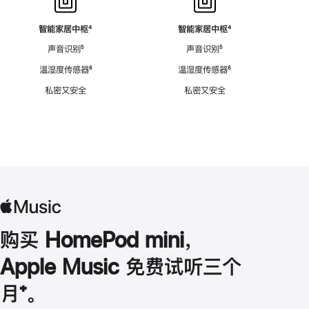
智能家居中枢
脚
⁴
智能家居中枢
脚
⁴
注
注
声音识别
脚
⁵
声音识别
脚
⁵
注
注
温湿度传感器
脚
⁶
温湿度传感器
脚
⁶
注
注
私密又安全
私密又安全
购买 HomePod mini，
Apple Music 免费试听三个
月
脚
⁺。