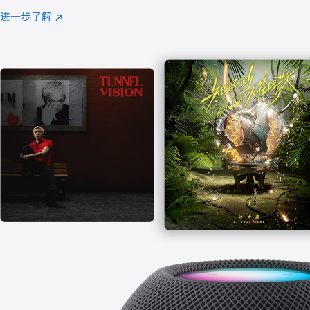
注
进一步了解
Apple
(在
Music
新
窗
口
中
打
开)