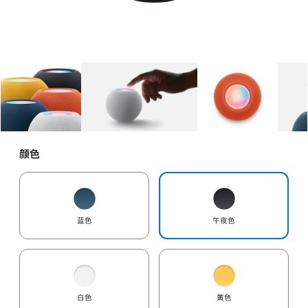
图库
图像
1
图库
图像
2
图库
图像
3
颜色
蓝色
午夜色
白色
黄色