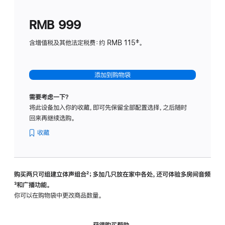
划
(适
RMB 999
用
于
含增值税及其他法定税费：约 RMB 115‡。
HomeP
mini)
添加到购物袋
需要考虑一下？
将此设备加入你的收藏，即可先保留全部配置选择，之后随时
回来再继续选购。
收藏
购买两只可组建立体声组合
脚
²；多加几只放在家中各处，还可体验多‍房‍间音频
脚
³和广播功能。
注
注
你可以在购物袋中更改商品数量。
获得购买帮助，