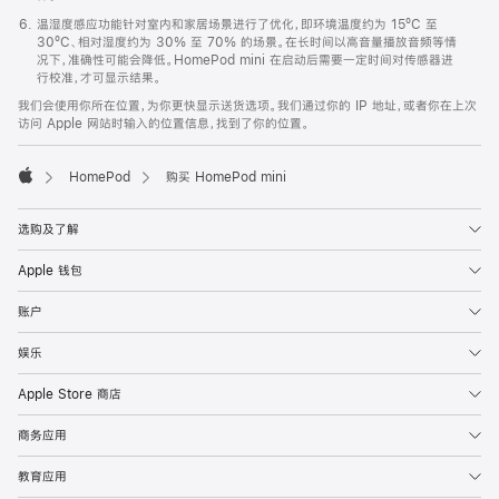
温湿度感应功能针对室内和家居场景进行了优化，即环境温度约为 15ºC 至
30ºC、相对湿度约为 30% 至 70% 的场景。在长时间以高音量播放音频等情
况下，准确性可能会降低。HomePod mini 在启动后需要一定时间对传感器进
行校准，才可显示结果。
我们会使用你所在位置，为你更快显示送货选项。我们通过你的 IP 地址，或者你在上次
访问 Apple 网站时输入的位置信息，找到了你的位置。
HomePod
购买 HomePod mini
Apple
选购及了解
Apple 钱包
账户
娱乐
Apple Store 商店
商务应用
教育应用