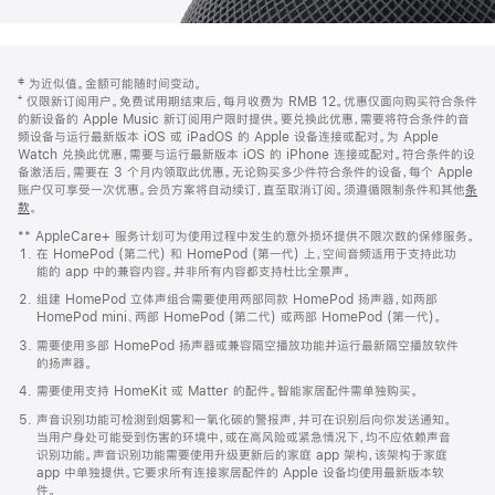
网
脚
‡ 为近似值。金额可能随时间变动。
注
页
⁺ 仅限新订阅用户。免费试用期结束后，每月收费为 RMB 12。优惠仅面向购买符合条件
页
的新设备的 Apple Music 新订阅用户限时提供。要兑换此优惠，需要将符合条件的音
频设备与运行最新版本 iOS 或 iPadOS 的 Apple 设备连接或配对。为 Apple
脚
Watch 兑换此优惠，需要与运行最新版本 iOS 的 iPhone 连接或配对。符合条件的设
备激活后，需要在 3 个月内领取此优惠。无论购买多少件符合条件的设备，每个 Apple
账户仅可享受一次优惠。会员方案将自动续订，直至取消订阅。须遵循限制条件和其他
条
款
。
(在
新
** AppleCare+ 服务计划可为使用过程中发生的意外损坏提供不限次数的保修服务。
窗
在 HomePod (第二代) 和 HomePod (第一代) 上，空间音频适用于支持此功
口
能的 app 中的兼容内容。并非所有内容都支持杜比全景声。
中
打
组建 HomePod 立体声组合需要使用两部同款 HomePod 扬声器，如两部
开)
HomePod mini、两部 HomePod (第二代) 或两部 HomePod (第一代)。
需要使用多部 HomePod 扬声器或兼容隔空播放功能并运行最新隔空播放软件
的扬声器。
需要使用支持 HomeKit 或 Matter 的配件。智能家居配件需单独购买。
声音识别功能可检测到烟雾和一氧化碳的警报声，并可在识别后向你发送通知。
当用户身处可能受到伤害的环境中，或在高风险或紧急情况下，均不应依赖声音
识别功能。声音识别功能需要使用升级更新后的家庭 app 架构，该架构于家庭
app 中单独提供。它要求所有连接家居配件的 Apple 设备均使用最新版本软
件。