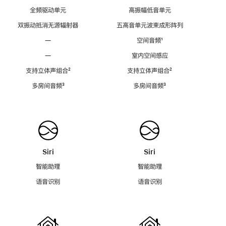
全频驱动单元
高振幅低音单元
双振动抵消无源辐射器
五高音单元波束成形阵列
—
空间音频
脚
¹
注
—
室内空间感应
支持立体声组合
脚
²
支持立体声组合
脚
²
注
注
多房间音频
脚
³
多房间音频
脚
³
注
注
Siri
Siri
智能助理
智能助理
语音识别
语音识别