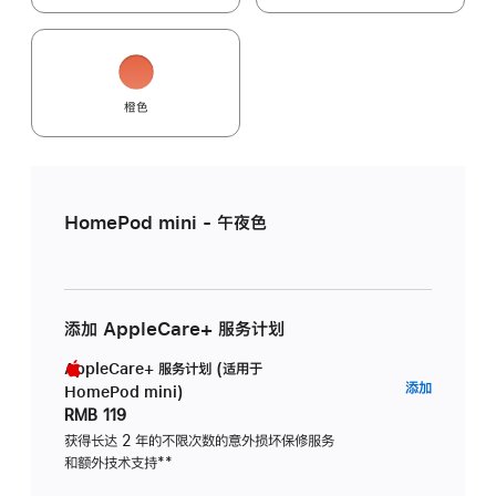
橙色
HomePod mini - 午夜色
添加 AppleCare+ 服务计划
AppleCare+ 服务计划 (适用于
AppleC
添加
HomePod mini)
服
RMB 119
务
获得长达 2 年的不限次数的意外损坏保修服务
和额外技术支持
脚
**
计
注