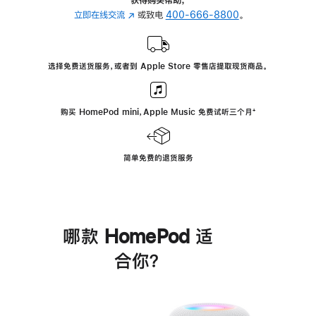
立即在线交流
(在
或致电
400-666-8800
。
新
窗
口
选择免费送货服务，或者到 Apple Store 零售店提取现货商品。
中
打
开)
购买 HomePod mini，Apple Music 免费试听三个月
脚
⁺
注
简单免费的退货服务
哪款 HomePod 适
合你？
进
一
步