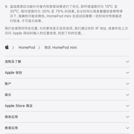
温湿度感应功能针对室内和家居场景进行了优化，即环境温度约为 15ºC 至
30ºC、相对湿度约为 30% 至 70% 的场景。在长时间以高音量播放音频等情
况下，准确性可能会降低。HomePod mini 在启动后需要一定时间对传感器进
行校准，才可显示结果。
我们会使用你所在位置，为你更快显示送货选项。我们通过你的 IP 地址，或者你在上次
访问 Apple 网站时输入的位置信息，找到了你的位置。
HomePod
购买 HomePod mini
Apple
选购及了解
Apple 钱包
账户
娱乐
Apple Store 商店
商务应用
教育应用