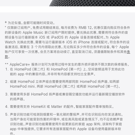
网
脚
‡ 为近似值。金额可能随时间变动。
注
页
⁺ 仅限新订阅用户。免费试用期结束后，每月收费为 RMB 12。优惠仅面向购买符合条件
页
的新设备的 Apple Music 新订阅用户限时提供。要兑换此优惠，需要将符合条件的音
频设备与运行最新版本 iOS 或 iPadOS 的 Apple 设备连接或配对。为 Apple
脚
Watch 兑换此优惠，需要与运行最新版本 iOS 的 iPhone 连接或配对。符合条件的设
备激活后，需要在 3 个月内领取此优惠。无论购买多少件符合条件的设备，每个 Apple
账户仅可享受一次优惠。会员方案将自动续订，直至取消订阅。须遵循限制条件和其他
条
款
。
(在
新
** AppleCare+ 服务计划可为使用过程中发生的意外损坏提供不限次数的保修服务。
窗
在 HomePod (第二代) 和 HomePod (第一代) 上，空间音频适用于支持此功
口
能的 app 中的兼容内容。并非所有内容都支持杜比全景声。
中
打
组建 HomePod 立体声组合需要使用两部同款 HomePod 扬声器，如两部
开)
HomePod mini、两部 HomePod (第二代) 或两部 HomePod (第一代)。
需要使用多部 HomePod 扬声器或兼容隔空播放功能并运行最新隔空播放软件
的扬声器。
需要使用支持 HomeKit 或 Matter 的配件。智能家居配件需单独购买。
声音识别功能可检测到烟雾和一氧化碳的警报声，并可在识别后向你发送通知。
当用户身处可能受到伤害的环境中，或在高风险或紧急情况下，均不应依赖声音
识别功能。声音识别功能需要使用升级更新后的家庭 app 架构，该架构于家庭
app 中单独提供。它要求所有连接家居配件的 Apple 设备均使用最新版本软
件。