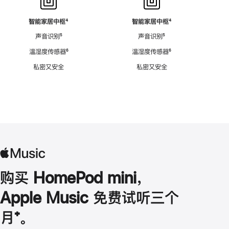
智能家居中枢
脚
⁴
智能家居中枢
脚
⁴
注
注
声音识别
脚
⁵
声音识别
脚
⁵
注
注
温湿度传感器
脚
⁶
温湿度传感器
脚
⁶
注
注
私密又安全
私密又安全
购买 HomePod mini，
Apple Music 免费试听三个
月
脚
⁺。