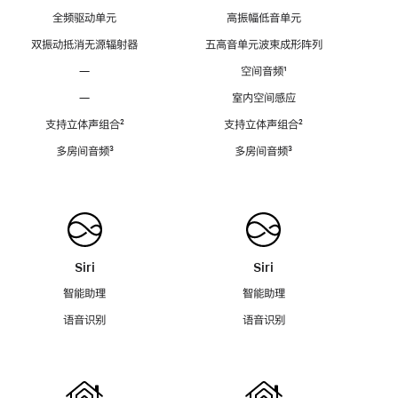
全频驱动单元
高振幅低音单元
双振动抵消无源辐射器
五高音单元波束成形阵列
—
空间音频
脚
¹
注
—
室内空间感应
支持立体声组合
脚
²
支持立体声组合
脚
²
注
注
多房间音频
脚
³
多房间音频
脚
³
注
注
Siri
Siri
智能助理
智能助理
语音识别
语音识别