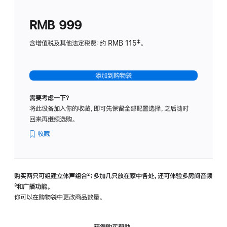
划
(适
RMB 999
用
于
含增值税及其他法定税费：约 RMB 115‡。
HomeP
mini)
添加到购物袋
需要考虑一下？
将此设备加入你的收藏，即可先保留全部配置选择，之后随时
回来再继续选购。
收藏
购买两只可组建立体声组合
脚
²；多加几只放在家中各处，还可体验多‍房‍间音频
脚
³和广播功能。
注
注
你可以在购物袋中更改商品数量。
获得购买帮助，