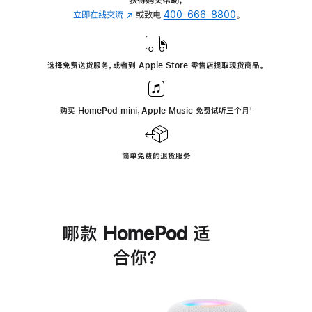
立即在线交流
(在
或致电
400-666-8800
。
新
窗
口
选择免费送货服务，或者到 Apple Store 零售店提取现货商品。
中
打
开)
购买 HomePod mini，Apple Music 免费试听三个月
脚
⁺
注
简单免费的退货服务
哪款 HomePod 适
合你？
进
一
步