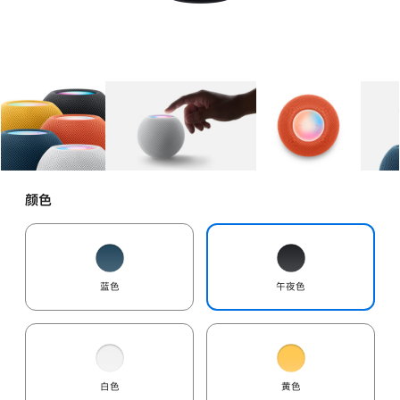
图库
图像
1
图库
图像
2
图库
图像
3
颜色
蓝色
午夜色
白色
黄色