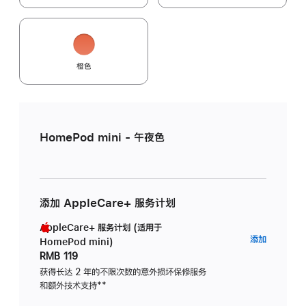
橙色
HomePod mini - 午夜色
添加 AppleCare+ 服务计划
AppleCare+ 服务计划 (适用于
AppleC
添加
HomePod mini)
服
RMB 119
务
获得长达 2 年的不限次数的意外损坏保修服务
和额外技术支持
脚
**
计
注