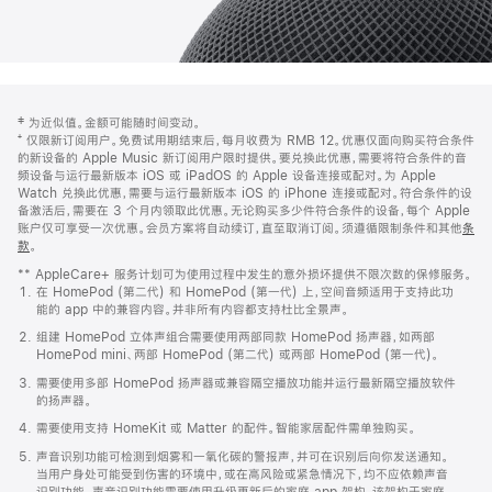
网
脚
‡ 为近似值。金额可能随时间变动。
注
页
⁺ 仅限新订阅用户。免费试用期结束后，每月收费为 RMB 12。优惠仅面向购买符合条件
页
的新设备的 Apple Music 新订阅用户限时提供。要兑换此优惠，需要将符合条件的音
频设备与运行最新版本 iOS 或 iPadOS 的 Apple 设备连接或配对。为 Apple
脚
Watch 兑换此优惠，需要与运行最新版本 iOS 的 iPhone 连接或配对。符合条件的设
备激活后，需要在 3 个月内领取此优惠。无论购买多少件符合条件的设备，每个 Apple
账户仅可享受一次优惠。会员方案将自动续订，直至取消订阅。须遵循限制条件和其他
条
款
。
(在
新
** AppleCare+ 服务计划可为使用过程中发生的意外损坏提供不限次数的保修服务。
窗
在 HomePod (第二代) 和 HomePod (第一代) 上，空间音频适用于支持此功
口
能的 app 中的兼容内容。并非所有内容都支持杜比全景声。
中
打
组建 HomePod 立体声组合需要使用两部同款 HomePod 扬声器，如两部
开)
HomePod mini、两部 HomePod (第二代) 或两部 HomePod (第一代)。
需要使用多部 HomePod 扬声器或兼容隔空播放功能并运行最新隔空播放软件
的扬声器。
需要使用支持 HomeKit 或 Matter 的配件。智能家居配件需单独购买。
声音识别功能可检测到烟雾和一氧化碳的警报声，并可在识别后向你发送通知。
当用户身处可能受到伤害的环境中，或在高风险或紧急情况下，均不应依赖声音
识别功能。声音识别功能需要使用升级更新后的家庭 app 架构，该架构于家庭