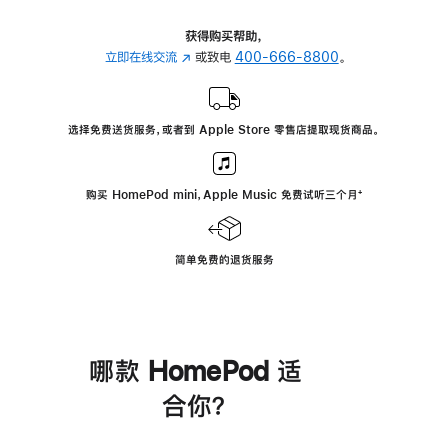
获得购买帮助，
立即在线交流
(在
或致电
400-666-8800
。
新
窗
口
选择免费送货服务，或者到 Apple Store 零售店提取现货商品。
中
打
开)
购买 HomePod mini，Apple Music 免费试听三个月
脚
⁺
注
简单免费的退货服务
哪款 HomePod 适
合你？
进