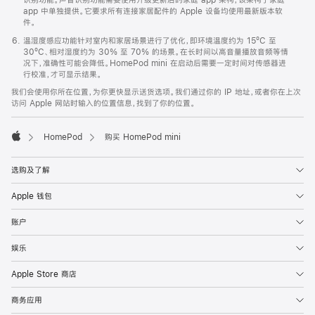
app 中单独提供。它要求所有连接家居配件的 Apple 设备均使用最新版本软
件。
温湿度感应功能针对室内和家居场景进行了优化，即环境温度约为 15ºC 至
30ºC、相对湿度约为 30% 至 70% 的场景。在长时间以高音量播放音频等情
况下，准确性可能会降低。HomePod mini 在启动后需要一定时间对传感器进
行校准，才可显示结果。
我们会使用你所在位置，为你更快显示送货选项。我们通过你的 IP 地址，或者你在上次
访问 Apple 网站时输入的位置信息，找到了你的位置。
HomePod
购买 HomePod mini
Apple
选购及了解
Apple 钱包
账户
娱乐
Apple Store 商店
商务应用