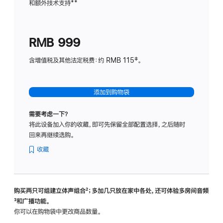
和额外技术支持
脚
**
计
注
划
(适
RMB 999
用
于
含增值税及其他法定税费：约 RMB 115‡。
HomeP
mini)
添加到购物袋
需要考虑一下？
将此设备加入你的收藏，即可先保留全部配置选择，之后随时
回来再继续选购。
收藏
购买两只可组建立体声组合
脚
²；多加几只放在家中各处，还可体验多‍房‍间音频
脚
³和广播功能。
注
注
你可以在购物袋中更改商品数量。