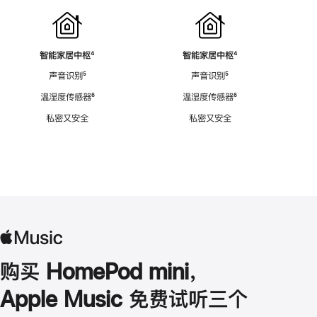
智能家居中枢
脚
⁴
智能家居中枢
脚
⁴
注
注
声音识别
脚
⁵
声音识别
脚
⁵
注
注
温湿度传感器
脚
⁶
温湿度传感器
脚
⁶
注
注
私密又安全
私密又安全
购买 HomePod mini，
Apple Music 免费试听三个