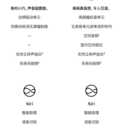
身材小巧，声音超震撼。
高保真音质，令人沉浸。
全频驱动单元
高振幅低音单元
双振动抵消无源辐射器
五高音单元波束成形阵列
—
空间音频
脚
¹
注
—
室内空间感应
支持立体声组合
脚
²
支持立体声组合
脚
²
注
注
多房间音频
脚
³
多房间音频
脚
³
注
注
Siri
Siri
智能助理
智能助理
语音识别
语音识别