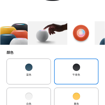
图库
图像
1
图库
图像
2
图库
图像
3
颜色
蓝色
午夜色
白色
黄色