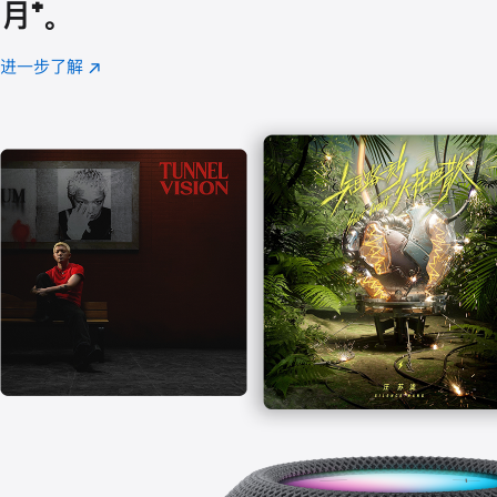
月
脚
⁺。
注
进一步了解
Apple
(在
Music
新
窗
口
中
打
开)