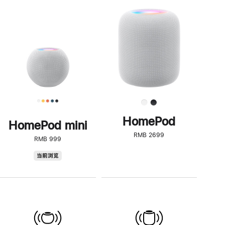
一
步
了
解
HomePod<
HomePod
HomePod mini
RMB 2699
RMB 999
HomePod
当前浏览
mini