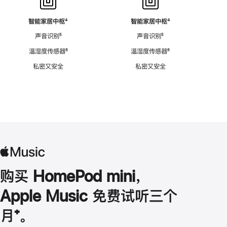
智能家居中枢
脚
⁴
智能家居中枢
脚
⁴
注
注
声音识别
脚
⁵
声音识别
脚
⁵
注
注
温湿度传感器
脚
⁶
温湿度传感器
脚
⁶
注
注
私密又安全
私密又安全
购买 HomePod mini，
Apple Music 免费试听三个
月
脚
⁺。