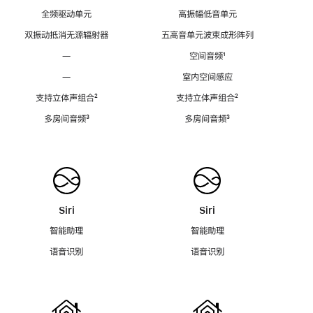
全频驱动单元
高振幅低音单元
双振动抵消无源辐射器
五高音单元波束成形阵列
—
空间音频
脚
¹
注
—
室内空间感应
支持立体声组合
脚
²
支持立体声组合
脚
²
注
注
多房间音频
脚
³
多房间音频
脚
³
注
注
Siri
Siri
智能助理
智能助理
语音识别
语音识别