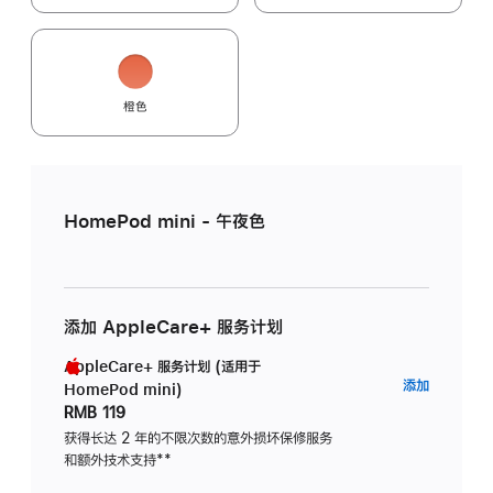
橙色
HomePod mini - 午夜色
添加 AppleCare+ 服务计划
AppleCare+ 服务计划 (适用于
AppleC
添加
HomePod mini)
服
RMB 119
务
获得长达 2 年的不限次数的意外损坏保修服务
和额外技术支持
脚
**
计
注