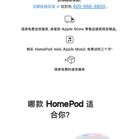
立即在线交流
(在
或致电
400-666-8800
。
新
窗
口
选择免费送货服务，或者到 Apple Store 零售店提取现货商品。
中
打
开)
购买 HomePod mini，Apple Music 免费试听三个月
脚
⁺
注
简单免费的退货服务
哪款 HomePod 适
合你？
进
一
步