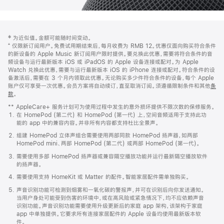
网
脚
‡ 为近似值。金额可能随时间变动。
注
页
⁺ 仅限新订阅用户。免费试用期结束后，每月收费为 RMB 12。优惠仅面向购买符合条件
页
的新设备的 Apple Music 新订阅用户限时提供。要兑换此优惠，需要将符合条件的音
频设备与运行最新版本 iOS 或 iPadOS 的 Apple 设备连接或配对。为 Apple
脚
Watch 兑换此优惠，需要与运行最新版本 iOS 的 iPhone 连接或配对。符合条件的设
备激活后，需要在 3 个月内领取此优惠。无论购买多少件符合条件的设备，每个 Apple
账户仅可享受一次优惠。会员方案将自动续订，直至取消订阅。须遵循限制条件和其他
条
款
。
(在
新
** AppleCare+ 服务计划可为使用过程中发生的意外损坏提供不限次数的保修服务。
窗
在 HomePod (第二代) 和 HomePod (第一代) 上，空间音频适用于支持此功
口
能的 app 中的兼容内容。并非所有内容都支持杜比全景声。
中
打
组建 HomePod 立体声组合需要使用两部同款 HomePod 扬声器，如两部
开)
HomePod mini、两部 HomePod (第二代) 或两部 HomePod (第一代)。
需要使用多部 HomePod 扬声器或兼容隔空播放功能并运行最新隔空播放软件
的扬声器。
需要使用支持 HomeKit 或 Matter 的配件。智能家居配件需单独购买。
声音识别功能可检测到烟雾和一氧化碳的警报声，并可在识别后向你发送通知。
当用户身处可能受到伤害的环境中，或在高风险或紧急情况下，均不应依赖声音
识别功能。声音识别功能需要使用升级更新后的家庭 app 架构，该架构于家庭
app 中单独提供。它要求所有连接家居配件的 Apple 设备均使用最新版本软
件。