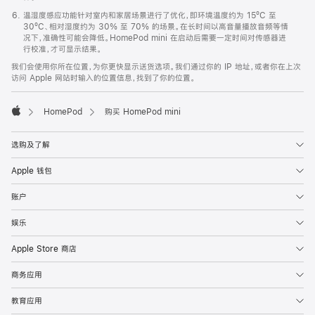
温湿度感应功能针对室内和家居场景进行了优化，即环境温度约为 15ºC 至
30ºC、相对湿度约为 30% 至 70% 的场景。在长时间以高音量播放音频等情
况下，准确性可能会降低。HomePod mini 在启动后需要一定时间对传感器进
行校准，才可显示结果。
我们会使用你所在位置，为你更快显示送货选项。我们通过你的 IP 地址，或者你在上次
访问 Apple 网站时输入的位置信息，找到了你的位置。
HomePod
购买 HomePod mini
Apple
选购及了解
Apple 钱包
账户
娱乐
Apple Store 商店
商务应用
教育应用