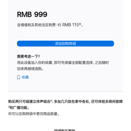
划
(适
RMB 999
用
于
含增值税及其他法定税费：约 RMB 115‡。
HomeP
mini)
添加到购物袋
需要考虑一下？
将此设备加入你的收藏，即可先保留全部配置选择，之后随时
回来再继续选购。
收藏
购买两只可组建立体声组合
脚
²；多加几只放在家中各处，还可体验多‍房‍间音频
脚
³和广播功能。
注
注
你可以在购物袋中更改商品数量。
获得购买帮助，