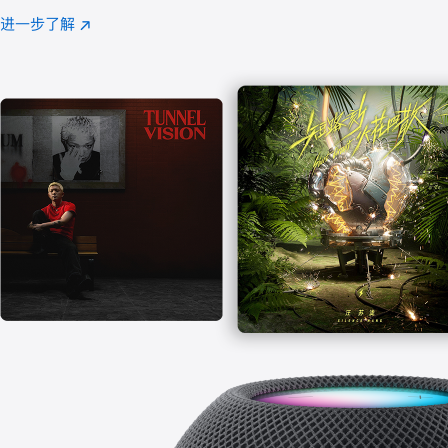
注
进一步了解
Apple
(在
Music
新
窗
口
中
打
开)