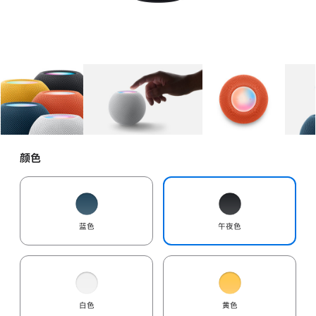
图库
图像
1
图库
图像
2
图库
图像
3
颜色
蓝色
午夜色
白色
黄色