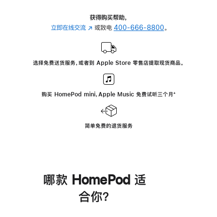
获得购买帮助，
立即在线交流
(在
或致电
400-666-8800
。
新
窗
口
选择免费送货服务，或者到 Apple Store 零售店提取现货商品。
中
打
开)
购买 HomePod mini，Apple Music 免费试听三个月
脚
⁺
注
简单免费的退货服务
哪款 HomePod 适
合你？
进