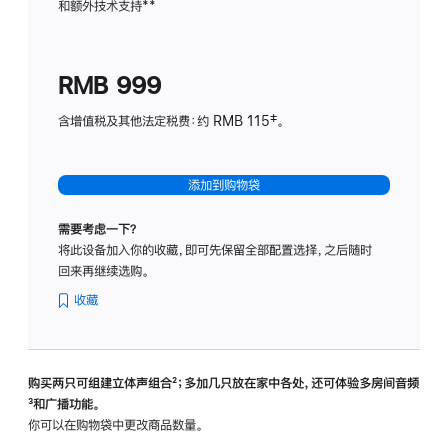
和额外技术支持
脚
**
计
注
划
(适
RMB 999
用
于
含增值税及其他法定税费：约 RMB 115‡。
HomeP
mini)
添加到购物袋
需要考虑一下？
将此设备加入你的收藏，即可先保留全部配置选择，之后随时
回来再继续选购。
收藏
购买两只可组建立体声组合
脚
²；多加几只放在家中各处，还可体验多‍房‍间音频
脚
³和广播功能。
注
注
你可以在购物袋中更改商品数量。