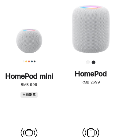
一
步
了
解
HomePod<
HomePod
HomePod mini
RMB 2699
RMB 999
HomePod
当前浏览
mini