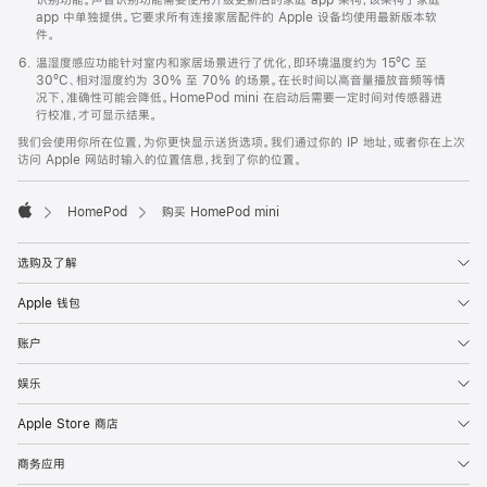
app 中单独提供。它要求所有连接家居配件的 Apple 设备均使用最新版本软
件。
温湿度感应功能针对室内和家居场景进行了优化，即环境温度约为 15ºC 至
30ºC、相对湿度约为 30% 至 70% 的场景。在长时间以高音量播放音频等情
况下，准确性可能会降低。HomePod mini 在启动后需要一定时间对传感器进
行校准，才可显示结果。
我们会使用你所在位置，为你更快显示送货选项。我们通过你的 IP 地址，或者你在上次
访问 Apple 网站时输入的位置信息，找到了你的位置。
HomePod
购买 HomePod mini
Apple
选购及了解
Apple 钱包
账户
娱乐
Apple Store 商店
商务应用