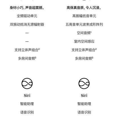
身材小巧，声音超震撼。
高保真音质，令人沉浸。
全频驱动单元
高振幅低音单元
双振动抵消无源辐射器
五高音单元波束成形阵列
—
空间音频
脚
¹
注
—
室内空间感应
支持立体声组合
脚
²
支持立体声组合
脚
²
注
注
多房间音频
脚
³
多房间音频
脚
³
注
注
Siri
Siri
智能助理
智能助理
语音识别
语音识别