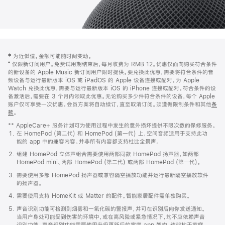
网
脚
‡ 为近似值。金额可能随时间变动。
注
页
⁺ 仅限新订阅用户。免费试用期结束后，每月收费为 RMB 12。优惠仅面向购买符合条件
页
的新设备的 Apple Music 新订阅用户限时提供。要兑换此优惠，需要将符合条件的音
频设备与运行最新版本 iOS 或 iPadOS 的 Apple 设备连接或配对。为 Apple
脚
Watch 兑换此优惠，需要与运行最新版本 iOS 的 iPhone 连接或配对。符合条件的设
备激活后，需要在 3 个月内领取此优惠。无论购买多少件符合条件的设备，每个 Apple
账户仅可享受一次优惠。会员方案将自动续订，直至取消订阅。须遵循限制条件和其他
条
款
。
(在
新
** AppleCare+ 服务计划可为使用过程中发生的意外损坏提供不限次数的保修服务。
窗
在 HomePod (第二代) 和 HomePod (第一代) 上，空间音频适用于支持此功
口
能的 app 中的兼容内容。并非所有内容都支持杜比全景声。
中
打
组建 HomePod 立体声组合需要使用两部同款 HomePod 扬声器，如两部
开)
HomePod mini、两部 HomePod (第二代) 或两部 HomePod (第一代)。
需要使用多部 HomePod 扬声器或兼容隔空播放功能并运行最新隔空播放软件
的扬声器。
需要使用支持 HomeKit 或 Matter 的配件。智能家居配件需单独购买。
声音识别功能可检测到烟雾和一氧化碳的警报声，并可在识别后向你发送通知。
当用户身处可能受到伤害的环境中，或在高风险或紧急情况下，均不应依赖声音
识别功能。声音识别功能需要使用升级更新后的家庭 app 架构，该架构于家庭