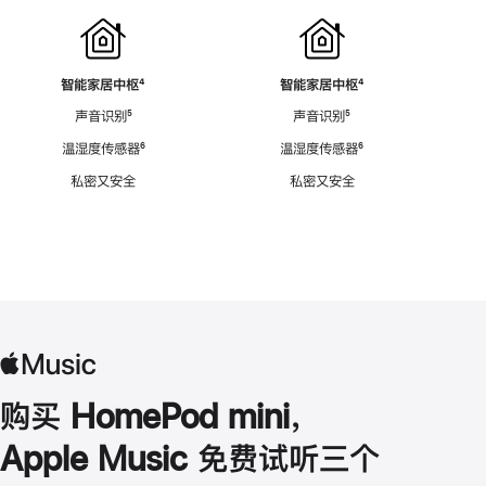
智能家居中枢
脚
⁴
智能家居中枢
脚
⁴
注
注
声音识别
脚
⁵
声音识别
脚
⁵
注
注
温湿度传感器
脚
⁶
温湿度传感器
脚
⁶
注
注
私密又安全
私密又安全
购买 HomePod mini，
Apple Music 免费试听三个