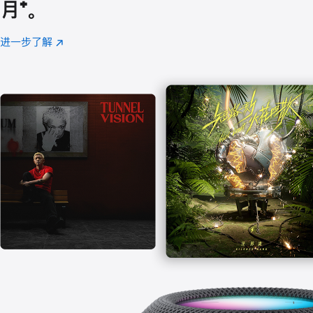
月
脚
⁺。
注
进一步了解
Apple
(在
Music
新
窗
口
中
打
开)