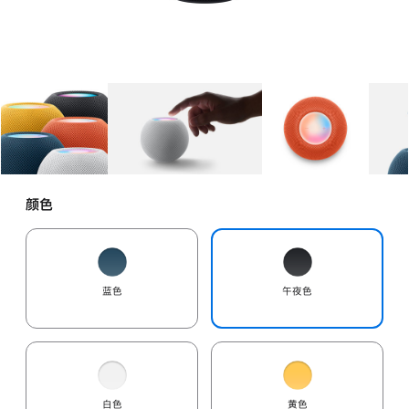
图库
图像
1
图库
图像
2
图库
图像
3
颜色
蓝色
午夜色
白色
黄色