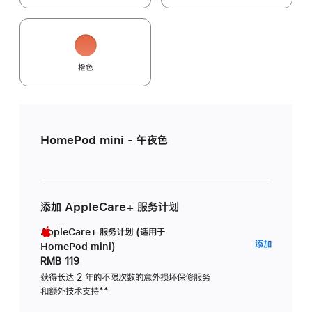
橙色
HomePod mini - 午夜色
添加 AppleCare+ 服务计划
AppleCare+ 服务计划 (适用于
AppleC
添加
HomePod mini)
服
RMB 119
务
获得长达 2 年的不限次数的意外损坏保修服务
和额外技术支持
脚
**
计
注