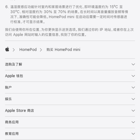
温湿度感应功能针对室内和家居场景进行了优化，即环境温度约为 15ºC 至
30ºC、相对湿度约为 30% 至 70% 的场景。在长时间以高音量播放音频等情
况下，准确性可能会降低。HomePod mini 在启动后需要一定时间对传感器进
行校准，才可显示结果。
我们会使用你所在位置，为你更快显示送货选项。我们通过你的 IP 地址，或者你在上次
访问 Apple 网站时输入的位置信息，找到了你的位置。
HomePod
购买 HomePod mini
Apple
选购及了解
Apple 钱包
账户
娱乐
Apple Store 商店
商务应用
教育应用