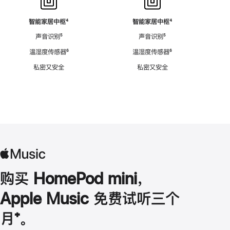
智能家居中枢
脚
⁴
智能家居中枢
脚
⁴
注
注
声音识别
脚
⁵
声音识别
脚
⁵
注
注
温湿度传感器
脚
⁶
温湿度传感器
脚
⁶
注
注
私密又安全
私密又安全
购买 HomePod mini，
Apple Music 免费试听三个
月
脚
⁺。