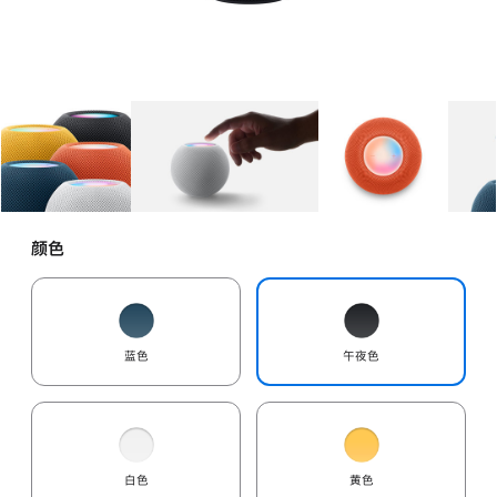
图库
图像
1
图库
图像
2
图库
图像
3
颜色
蓝色
午夜色
白色
黄色