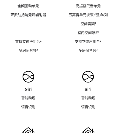
全频驱动单元
高振幅低音单元
双振动抵消无源辐射器
五高音单元波束成形阵列
—
空间音频
脚
¹
注
—
室内空间感应
支持立体声组合
脚
²
支持立体声组合
脚
²
注
注
多房间音频
脚
³
多房间音频
脚
³
注
注
Siri
Siri
智能助理
智能助理
语音识别
语音识别