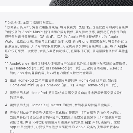
网
脚
‡ 为近似值。金额可能随时间变动。
注
页
⁺ 仅限新订阅用户。免费试用期结束后，每月收费为 RMB 12。优惠仅面向购买符合条件
页
的新设备的 Apple Music 新订阅用户限时提供。要兑换此优惠，需要将符合条件的音
频设备与运行最新版本 iOS 或 iPadOS 的 Apple 设备连接或配对。为 Apple
脚
Watch 兑换此优惠，需要与运行最新版本 iOS 的 iPhone 连接或配对。符合条件的设
备激活后，需要在 3 个月内领取此优惠。无论购买多少件符合条件的设备，每个 Apple
账户仅可享受一次优惠。会员方案将自动续订，直至取消订阅。须遵循限制条件和其他
条
款
。
(在
新
** AppleCare+ 服务计划可为使用过程中发生的意外损坏提供不限次数的保修服务。
窗
在 HomePod (第二代) 和 HomePod (第一代) 上，空间音频适用于支持此功
口
能的 app 中的兼容内容。并非所有内容都支持杜比全景声。
中
打
组建 HomePod 立体声组合需要使用两部同款 HomePod 扬声器，如两部
开)
HomePod mini、两部 HomePod (第二代) 或两部 HomePod (第一代)。
需要使用多部 HomePod 扬声器或兼容隔空播放功能并运行最新隔空播放软件
的扬声器。
需要使用支持 HomeKit 或 Matter 的配件。智能家居配件需单独购买。
声音识别功能可检测到烟雾和一氧化碳的警报声，并可在识别后向你发送通知。
当用户身处可能受到伤害的环境中，或在高风险或紧急情况下，均不应依赖声音
识别功能。声音识别功能需要使用升级更新后的家庭 app 架构，该架构于家庭
app 中单独提供。它要求所有连接家居配件的 Apple 设备均使用最新版本软
件。