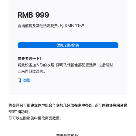
划
(适
RMB 999
用
于
含增值税及其他法定税费：约 RMB 115‡。
HomeP
mini)
添加到购物袋
需要考虑一下？
将此设备加入你的收藏，即可先保留全部配置选择，之后随时
回来再继续选购。
收藏
购买两只可组建立体声组合
脚
²；多加几只放在家中各处，还可体验多‍房‍间音频
脚
³和广播功能。
注
注
你可以在购物袋中更改商品数量。
获得购买帮助，