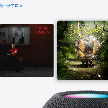
注
进一步了解
Apple
(在
Music
新
窗
口
中
打
开)