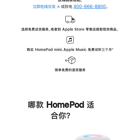
立即在线交流
(在
或致电
400-666-8800
。
新
窗
口
选择免费送货服务，或者到 Apple Store 零售店提取现货商品。
中
打
开)
购买 HomePod mini，Apple Music 免费试听三个月
脚
⁺
注
简单免费的退货服务
哪款 HomePod 适
合你？
进
一
步