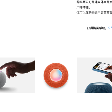
购买两只可组建立体声组
广播功能。
你可以在购物袋中更改商品
获得购买帮助，
立
图库
图像
2
图库
图像
3
图