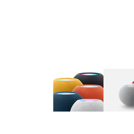
图库
图像
1