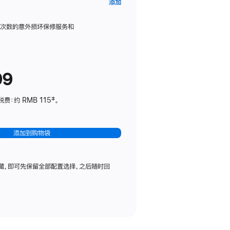
AppleCare+
添加
服
务
限次数的意外损坏保修服务和
计
划
(适
99
用
于
：约 RMB 115‡。
HomePod
mini)
添加到购物袋
藏，即可先保留全部配置选择，之后随时回