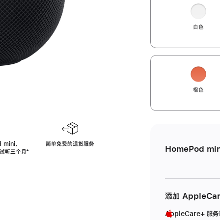
白色
橙色
 mini，
简单免费的退货服务
HomePod min
免费试听三个月
脚
⁺
注
添加 AppleCa
AppleCare+ 服