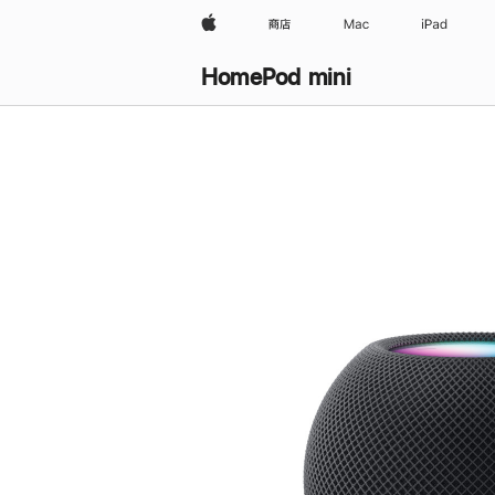
Apple
商店
Mac
iPad
HomePod mini
购
买
HomePod mini