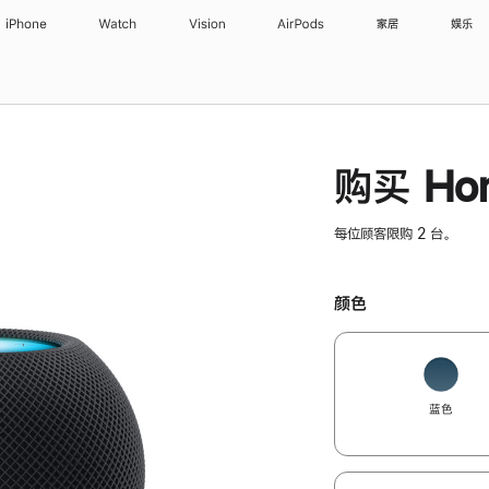
iPhone
Watch
Vision
AirPods
家居
娱乐
购买 Hom
每位顾客限购 2 台。
颜色
蓝色