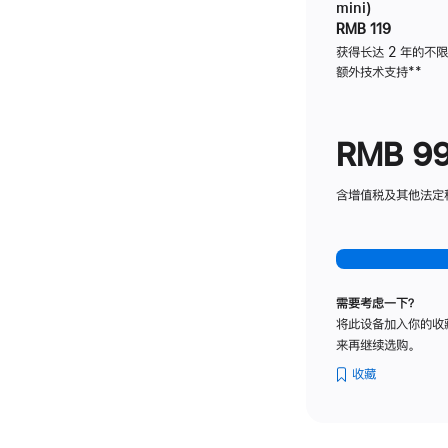
mini)
RMB 119
获得长达 2 年的不
额外技术支持
脚
**
注
RMB 9
含增值税及其他法定税费
需要考虑一下？
将此设备加入你的收
来再继续选购。
收藏