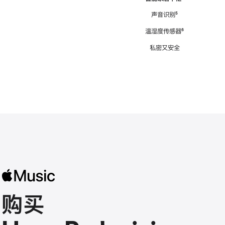
注
声音识别
脚
⁵
注
温湿度传感器
脚
⁶
注
私密又安全
购买