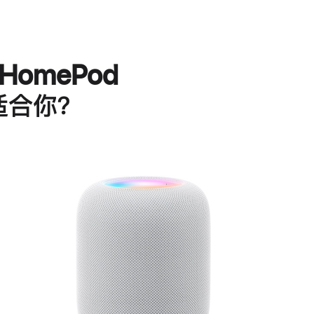
HomePod
适合你？
进
一
步
了
解
HomePod<