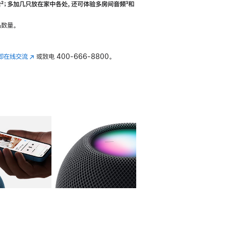
合
脚
²；多加几只放在家中各处，还可体验多‍房‍间音频
脚
³和
注
注
数量。
即在线交流
(在
或致电
400-666-8800。
新
窗
口
中
打
开)
库
图像
4
图库
图像
5