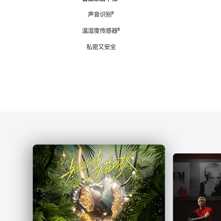
注
声音识别
脚
⁵
注
温湿度传感器
脚
⁶
注
私密又安全