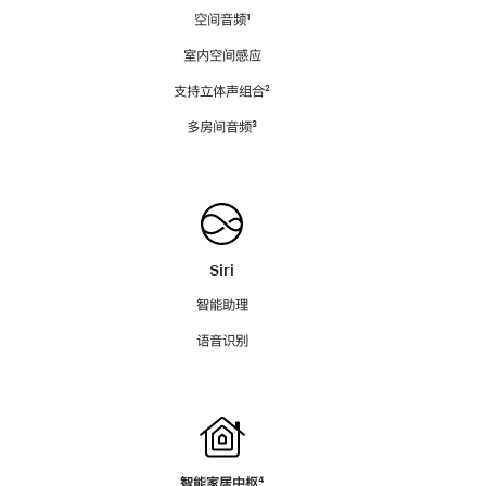
空间音频
脚
¹
注
室内空间感应
支持立体声组合
脚
²
注
多房间音频
脚
³
注
Siri
智能助理
语音识别
智能家居中枢
脚
⁴