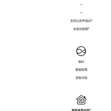
—
—
支持立体声组合
脚
²
注
多房间音频
脚
³
注
Siri
智能助理
语音识别
智能家居中枢
脚
⁴