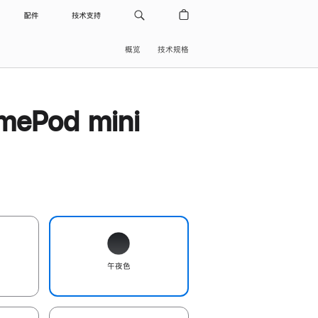
配件
技术支持
概览
技术规格
ePod mini
午夜色