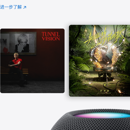
注
进一步了解
Apple
(在
Music
新
窗
口
中
打
开)