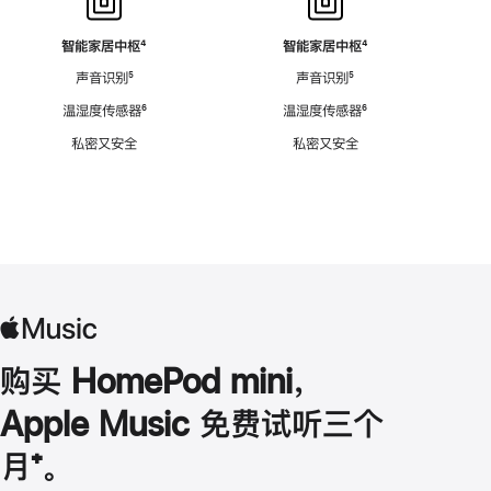
智能家居中枢
脚
⁴
智能家居中枢
脚
⁴
注
注
声音识别
脚
⁵
声音识别
脚
⁵
注
注
温湿度传感器
脚
⁶
温湿度传感器
脚
⁶
注
注
私密又安全
私密又安全
购买 HomePod mini，
Apple Music 免费试听三个
月
脚
⁺。