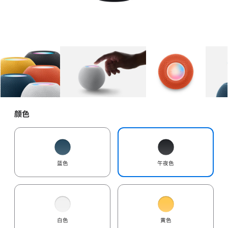
图库
图像
1
图库
图像
2
图库
图像
3
颜色
蓝色
午夜色
白色
黄色