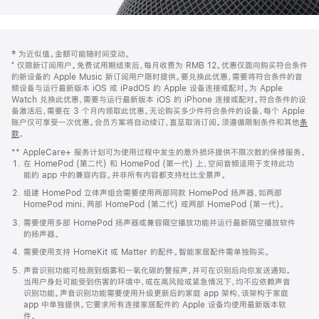
网
脚
‡ 为近似值。金额可能随时间变动。
注
页
⁺ 仅限新订阅用户。免费试用期结束后，每月收费为 RMB 12。优惠仅面向购买符合条件
页
的新设备的 Apple Music 新订阅用户限时提供。要兑换此优惠，需要将符合条件的音
频设备与运行最新版本 iOS 或 iPadOS 的 Apple 设备连接或配对。为 Apple
脚
Watch 兑换此优惠，需要与运行最新版本 iOS 的 iPhone 连接或配对。符合条件的设
备激活后，需要在 3 个月内领取此优惠。无论购买多少件符合条件的设备，每个 Apple
账户仅可享受一次优惠。会员方案将自动续订，直至取消订阅。须遵循限制条件和其他
条
款
。
(在
新
** AppleCare+ 服务计划可为使用过程中发生的意外损坏提供不限次数的保修服务。
窗
在 HomePod (第二代) 和 HomePod (第一代) 上，空间音频适用于支持此功
口
能的 app 中的兼容内容。并非所有内容都支持杜比全景声。
中
打
组建 HomePod 立体声组合需要使用两部同款 HomePod 扬声器，如两部
开)
HomePod mini、两部 HomePod (第二代) 或两部 HomePod (第一代)。
需要使用多部 HomePod 扬声器或兼容隔空播放功能并运行最新隔空播放软件
的扬声器。
需要使用支持 HomeKit 或 Matter 的配件。智能家居配件需单独购买。
声音识别功能可检测到烟雾和一氧化碳的警报声，并可在识别后向你发送通知。
当用户身处可能受到伤害的环境中，或在高风险或紧急情况下，均不应依赖声音
识别功能。声音识别功能需要使用升级更新后的家庭 app 架构，该架构于家庭
app 中单独提供。它要求所有连接家居配件的 Apple 设备均使用最新版本软
件。