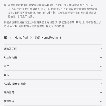
温湿度感应功能针对室内和家居场景进行了优化，即环境温度约为 15ºC 至
30ºC、相对湿度约为 30% 至 70% 的场景。在长时间以高音量播放音频等情
况下，准确性可能会降低。HomePod mini 在启动后需要一定时间对传感器进
行校准，才可显示结果。
我们会使用你所在位置，为你更快显示送货选项。我们通过你的 IP 地址，或者你在上次
访问 Apple 网站时输入的位置信息，找到了你的位置。
HomePod
购买 HomePod mini
Apple
选购及了解
Apple 钱包
账户
娱乐
Apple Store 商店
商务应用
教育应用