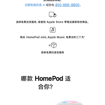
立即在线交流
(在
或致电
400-666-8800
。
新
窗
口
选择免费送货服务，或者到 Apple Store 零售店提取现货商品。
中
打
开)
购买 HomePod mini，Apple Music 免费试听三个月
脚
⁺
注
简单免费的退货服务
哪款 HomePod 适
合你？
进
一
步