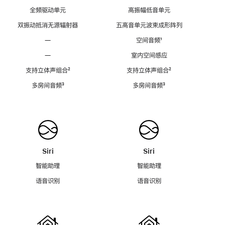
全频驱动单元
高振幅低音单元
双振动抵消无源辐射器
五高音单元波束成形阵列
—
空间音频
脚
¹
注
—
室内空间感应
支持立体声组合
脚
²
支持立体声组合
脚
²
注
注
多房间音频
脚
³
多房间音频
脚
³
注
注
Siri
Siri
智能助理
智能助理
语音识别
语音识别