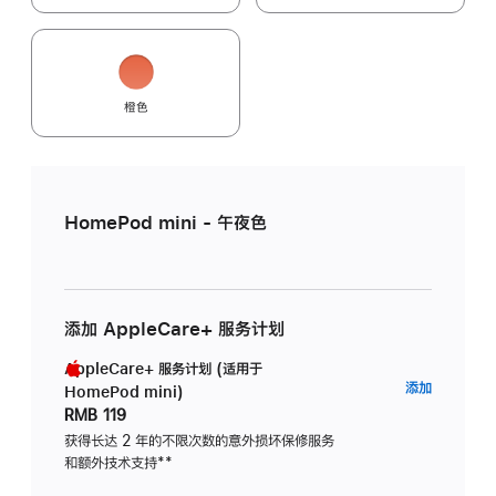
橙色
HomePod mini - 午夜色
添加 AppleCare+ 服务计划
AppleCare+ 服务计划 (适用于
AppleC
添加
HomePod mini)
服
RMB 119
务
获得长达 2 年的不限次数的意外损坏保修服务
和额外技术支持
脚
**
计
注