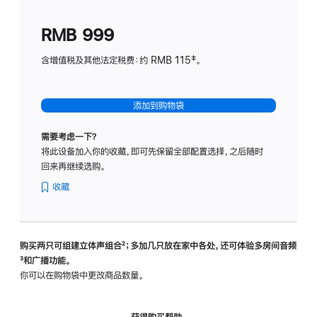
划
(适
RMB 999
用
于
含增值税及其他法定税费：约 RMB 115‡。
HomeP
mini)
添加到购物袋
需要考虑一下？
将此设备加入你的收藏，即可先保留全部配置选择，之后随时
回来再继续选购。
收藏
购买两只可组建立体声组合
脚
²；多加几只放在家中各处，还可体验多‍房‍间音频
脚
³和广播功能。
注
注
你可以在购物袋中更改商品数量。
获得购买帮助，