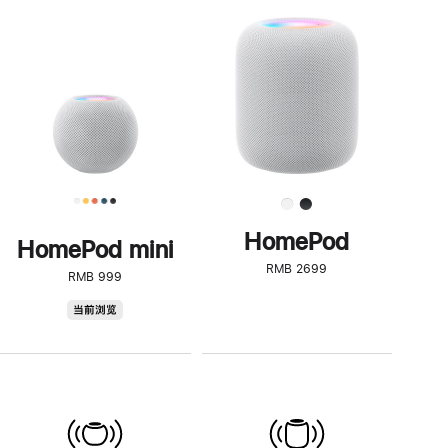
一
步
了
解
HomePod<
HomePod
HomePod mini
RMB 2699
RMB 999
HomePod
当前浏览
mini