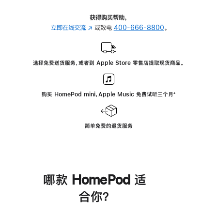
获得购买帮助，
立即在线交流
(在
或致电
400-666-8800
。
新
窗
口
选择免费送货服务，或者到 Apple Store 零售店提取现货商品。
中
打
开)
购买 HomePod mini，Apple Music 免费试听三个月
脚
⁺
注
简单免费的退货服务
哪款 HomePod 适
合你？
进