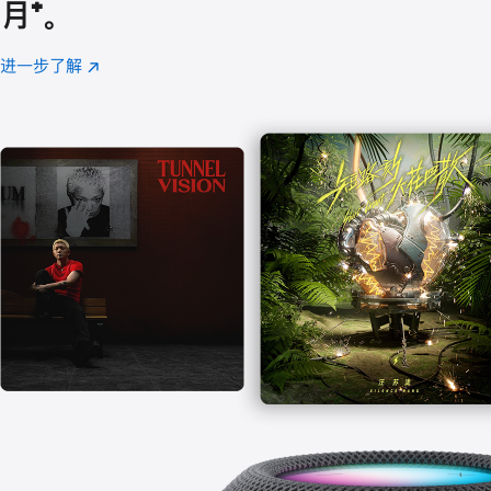
月
脚
⁺。
注
进一步了解
Apple
(在
Music
新
窗
口
中
打
开)