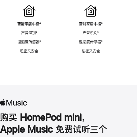
智能家居中枢
脚
⁴
智能家居中枢
脚
⁴
注
注
声音识别
脚
⁵
声音识别
脚
⁵
注
注
温湿度传感器
脚
⁶
温湿度传感器
脚
⁶
注
注
私密又安全
私密又安全
购买 HomePod mini，
Apple Music 免费试听三个