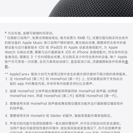
网
脚
‡ 为近似值。金额可能随时间变动。
注
页
⁺ 仅限新订阅用户。免费试用期结束后，每月收费为 RMB 12。优惠仅面向购买符合条件
页
的新设备的 Apple Music 新订阅用户限时提供。要兑换此优惠，需要将符合条件的音
频设备与运行最新版本 iOS 或 iPadOS 的 Apple 设备连接或配对。为 Apple
脚
Watch 兑换此优惠，需要与运行最新版本 iOS 的 iPhone 连接或配对。符合条件的设
备激活后，需要在 3 个月内领取此优惠。无论购买多少件符合条件的设备，每个 Apple
账户仅可享受一次优惠。会员方案将自动续订，直至取消订阅。须遵循限制条件和其他
条
款
。
(在
新
** AppleCare+ 服务计划可为使用过程中发生的意外损坏提供不限次数的保修服务。
窗
在 HomePod (第二代) 和 HomePod (第一代) 上，空间音频适用于支持此功
口
能的 app 中的兼容内容。并非所有内容都支持杜比全景声。
中
打
组建 HomePod 立体声组合需要使用两部同款 HomePod 扬声器，如两部
开)
HomePod mini、两部 HomePod (第二代) 或两部 HomePod (第一代)。
需要使用多部 HomePod 扬声器或兼容隔空播放功能并运行最新隔空播放软件
的扬声器。
需要使用支持 HomeKit 或 Matter 的配件。智能家居配件需单独购买。
声音识别功能可检测到烟雾和一氧化碳的警报声，并可在识别后向你发送通知。
当用户身处可能受到伤害的环境中，或在高风险或紧急情况下，均不应依赖声音
识别功能。声音识别功能需要使用升级更新后的家庭 app 架构，该架构于家庭