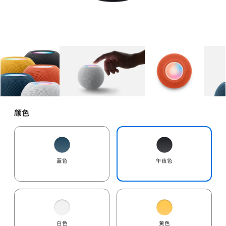
图库
图像
1
图库
图像
2
图库
图像
3
颜色
蓝色
午夜色
白色
黄色