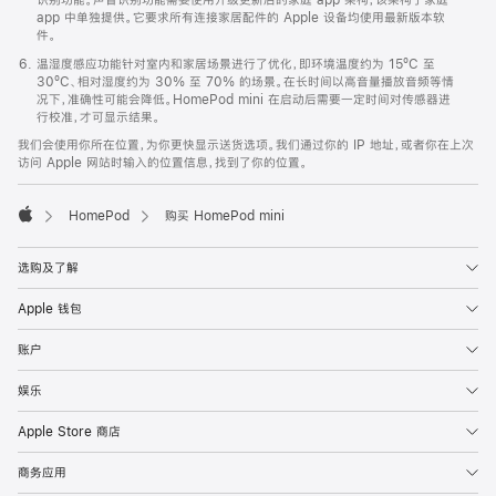
app 中单独提供。它要求所有连接家居配件的 Apple 设备均使用最新版本软
件。
温湿度感应功能针对室内和家居场景进行了优化，即环境温度约为 15ºC 至
30ºC、相对湿度约为 30% 至 70% 的场景。在长时间以高音量播放音频等情
况下，准确性可能会降低。HomePod mini 在启动后需要一定时间对传感器进
行校准，才可显示结果。
我们会使用你所在位置，为你更快显示送货选项。我们通过你的 IP 地址，或者你在上次
访问 Apple 网站时输入的位置信息，找到了你的位置。
HomePod
购买 HomePod mini
Apple
选购及了解
Apple 钱包
账户
娱乐
Apple Store 商店
商务应用