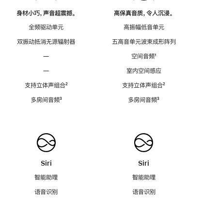
身材小巧，声音超震撼。
高保真音质，令人沉浸。
全频驱动单元
高振幅低音单元
双振动抵消无源辐射器
五高音单元波束成形阵列
—
空间音频
脚
¹
注
—
室内空间感应
支持立体声组合
脚
²
支持立体声组合
脚
²
注
注
多房间音频
脚
³
多房间音频
脚
³
注
注
Siri
Siri
智能助理
智能助理
语音识别
语音识别