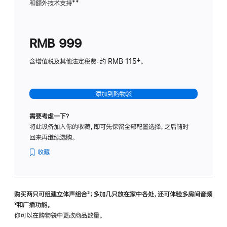
和额外技术支持
脚
**
计
注
划
(适
RMB 999
用
于
含增值税及其他法定税费：约 RMB 115‡。
HomeP
mini)
添加到购物袋
需要考虑一下？
将此设备加入你的收藏，即可先保留全部配置选择，之后随时
回来再继续选购。
收藏
购买两只可组建立体声组合
脚
²；多加几只放在家中各处，还可体验多‍房‍间音频
脚
³和广播功能。
注
注
你可以在购物袋中更改商品数量。