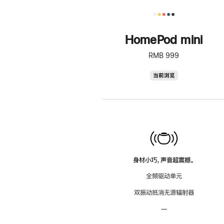
HomePod mini
RMB 999
HomePod
当前浏览
mini
身材小巧，声音超震撼。
全频驱动单元
双振动抵消无源辐射器
—