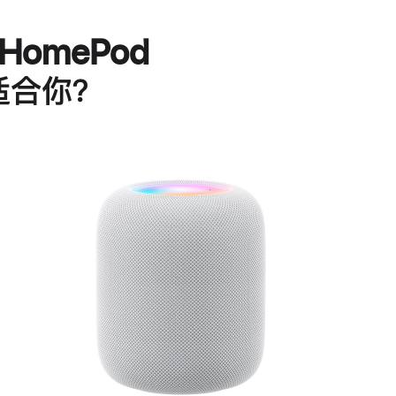
HomePod
适合你？
进
一
步
了
解
HomePod<