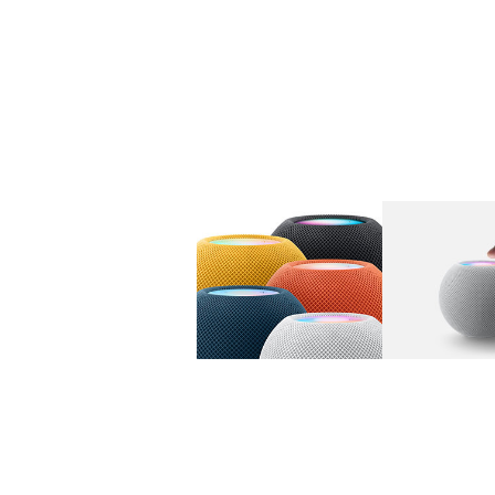
图库
图像
1