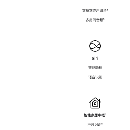
—
支持立体声组合
脚
²
注
多房间音频
脚
³
注
Siri
智能助理
语音识别
智能家居中枢
脚
⁴
注
声音识别
脚
⁵