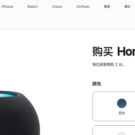
iPhone
Watch
Vision
AirPods
家居
娱乐
购买 Hom
每位顾客限购 2 台。
颜色
蓝色