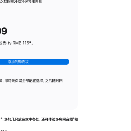
务
限次数的意外损坏保修服务和
计
划
(适
99
用
于
：约 RMB 115‡。
HomePod
mini)
添加到购物袋
藏，即可先保留全部配置选择，之后随时回
合
脚
²；多加几只放在家中各处，还可体验多‍房‍间音频
脚
³和
注
注