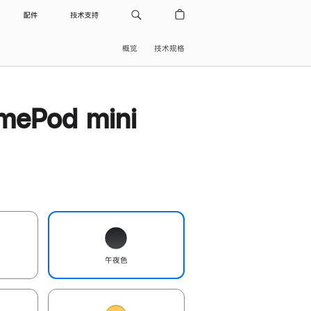
配件
技术支持
概览
技术规格
ePod mini
午夜色