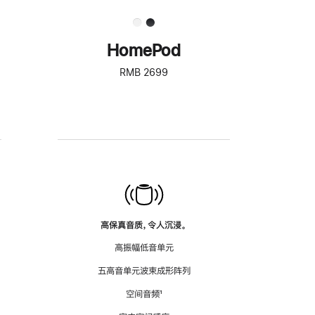
HomePod
RMB 2699
高保真音质，令人沉浸。
高振幅低音单元
五高音单元波束成形阵列
空间音频
脚
¹
注