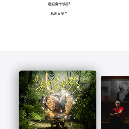
注
温湿度传感器
脚
⁶
注
私密又安全