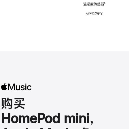
注
温湿度传感器
脚
⁶
注
私密又安全
购买
HomePod mini，