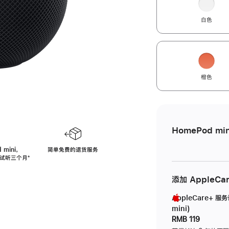
白色
橙色
HomePod min
 mini，
简单免费的退货服务
免费试听三个月
脚
⁺
注
添加 AppleCa
AppleCare+ 服
mini)
RMB 119