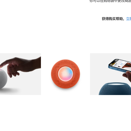
你可以在购物袋中更改商品
获得购买帮助，
立
图库
图像
2
图库
图像
3
图