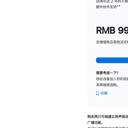
获得长达 2 年的不
额外技术支持
脚
**
注
RMB 9
含增值税及其他法定税费
需要考虑一下？
将此设备加入你的收
来再继续选购。
收藏
购买两只可组建立体声组
广播功能。