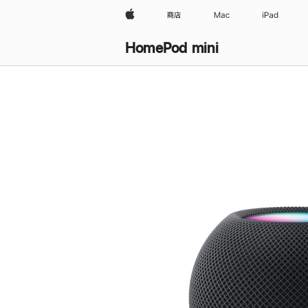
Apple
商店
Mac
iPad
HomePod mini
购
买
HomePod mini