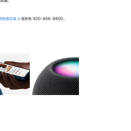
数量。
即在线交流
(在
或致电
400-666-8800。
新
窗
口
中
打
开)
库
图像
4
图库
图像
5