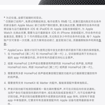
网
脚
‡ 为近似值。金额可能随时间变动。
注
页
⁺ 仅限新订阅用户。免费试用期结束后，每月收费为 RMB 12。优惠仅面向购买符合条件
页
的新设备的 Apple Music 新订阅用户限时提供。要兑换此优惠，需要将符合条件的音
频设备与运行最新版本 iOS 或 iPadOS 的 Apple 设备连接或配对。为 Apple
脚
Watch 兑换此优惠，需要与运行最新版本 iOS 的 iPhone 连接或配对。符合条件的设
备激活后，需要在 3 个月内领取此优惠。无论购买多少件符合条件的设备，每个 Apple
账户仅可享受一次优惠。会员方案将自动续订，直至取消订阅。须遵循限制条件和其他
条
款
。
(在
新
** AppleCare+ 服务计划可为使用过程中发生的意外损坏提供不限次数的保修服务。
窗
在 HomePod (第二代) 和 HomePod (第一代) 上，空间音频适用于支持此功
口
能的 app 中的兼容内容。并非所有内容都支持杜比全景声。
中
打
组建 HomePod 立体声组合需要使用两部同款 HomePod 扬声器，如两部
开)
HomePod mini、两部 HomePod (第二代) 或两部 HomePod (第一代)。
需要使用多部 HomePod 扬声器或兼容隔空播放功能并运行最新隔空播放软件
的扬声器。
需要使用支持 HomeKit 或 Matter 的配件。智能家居配件需单独购买。
声音识别功能可检测到烟雾和一氧化碳的警报声，并可在识别后向你发送通知。
当用户身处可能受到伤害的环境中，或在高风险或紧急情况下，均不应依赖声音
识别功能。声音识别功能需要使用升级更新后的家庭 app 架构，该架构于家庭
app 中单独提供。它要求所有连接家居配件的 Apple 设备均使用最新版本软
件。