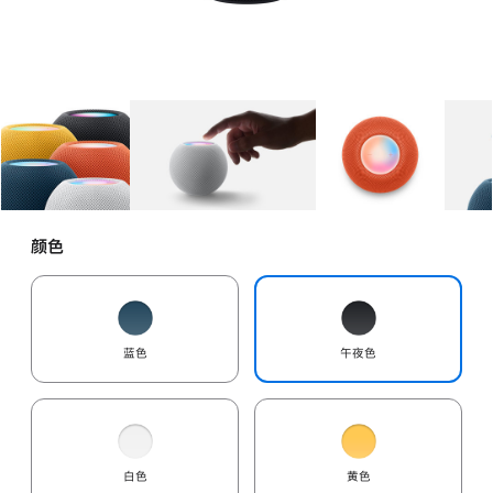
图库
图像
1
图库
图像
2
图库
图像
3
颜色
蓝色
午夜色
白色
黄色