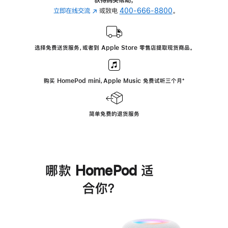
立即在线交流
(在
或致电
400-666-8800
。
新
窗
口
选择免费送货服务，或者到 Apple Store 零售店提取现货商品。
中
打
开)
购买 HomePod mini，Apple Music 免费试听三个月
脚
⁺
注
简单免费的退货服务
哪款 HomePod 适
合你？
进
一
步