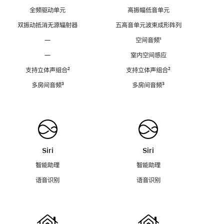
全频驱动单元
高振幅低音单元
双振动抵消无源辐射器
五高音单元波束成形阵列
—
空间音频
脚
¹
注
—
室内空间感应
支持立体声组合
脚
²
支持立体声组合
脚
²
注
注
多房间音频
脚
³
多房间音频
脚
³
注
注
Siri
Siri
智能助理
智能助理
语音识别
语音识别