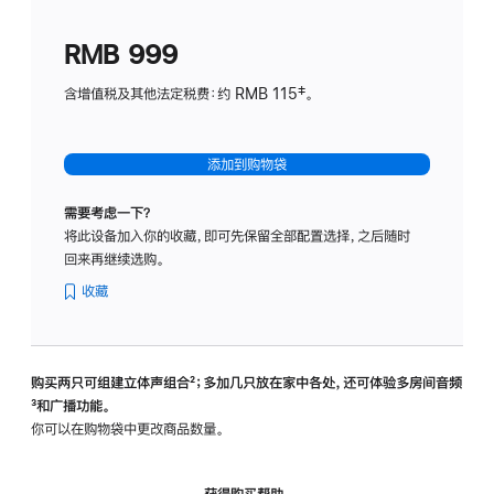
划
(适
RMB 999
用
于
含增值税及其他法定税费：约 RMB 115‡。
HomeP
mini)
添加到购物袋
需要考虑一下？
将此设备加入你的收藏，即可先保留全部配置选择，之后随时
回来再继续选购。
收藏
购买两只可组建立体声组合
脚
²；多加几只放在家中各处，还可体验多‍房‍间音频
脚
³和广播功能。
注
注
你可以在购物袋中更改商品数量。
获得购买帮助，