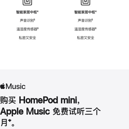
智能家居中枢
脚
⁴
智能家居中枢
脚
⁴
注
注
声音识别
脚
⁵
声音识别
脚
⁵
注
注
温湿度传感器
脚
⁶
温湿度传感器
脚
⁶
注
注
私密又安全
私密又安全
购买 HomePod mini，
Apple Music 免费试听三个
月
脚
⁺。