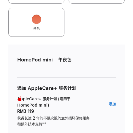
橙色
HomePod mini - 午夜色
添加 AppleCare+ 服务计划
AppleCare+ 服务计划 (适用于
AppleC
添加
HomePod mini)
服
RMB 119
务
获得长达 2 年的不限次数的意外损坏保修服务
和额外技术支持
脚
**
计
注