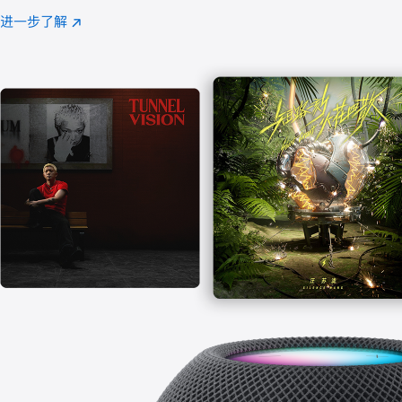
注
进一步了解
Apple
(在
Music
新
窗
口
中
打
开)