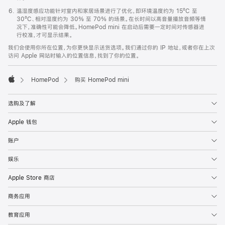
温湿度感应功能针对室内和家居场景进行了优化，即环境温度约为 15ºC 至
30ºC、相对湿度约为 30% 至 70% 的场景。在长时间以高音量播放音频等情
况下，准确性可能会降低。HomePod mini 在启动后需要一定时间对传感器进
行校准，才可显示结果。
我们会使用你所在位置，为你更快显示送货选项。我们通过你的 IP 地址，或者你在上次
访问 Apple 网站时输入的位置信息，找到了你的位置。
HomePod
购买 HomePod mini
Apple
选购及了解
Apple 钱包
账户
娱乐
Apple Store 商店
商务应用
教育应用