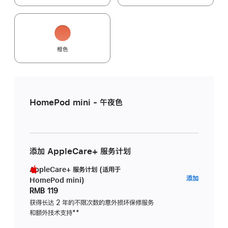
橙色
HomePod mini - 午夜色
添加 AppleCare+ 服务计划
AppleCare+ 服务计划 (适用于
AppleC
添加
HomePod mini)
服
RMB 119
务
获得长达 2 年的不限次数的意外损坏保修服务
和额外技术支持
脚
**
计
注