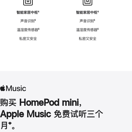
智能家居中枢
脚
⁴
智能家居中枢
脚
⁴
注
注
声音识别
脚
⁵
声音识别
脚
⁵
注
注
温湿度传感器
脚
⁶
温湿度传感器
脚
⁶
注
注
私密又安全
私密又安全
购买 HomePod mini，
Apple Music 免费试听三个
月
脚
⁺。