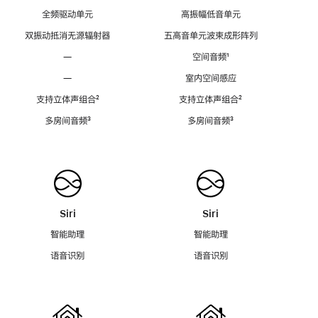
全频驱动单元
高振幅低音单元
双振动抵消无源辐射器
五高音单元波束成形阵列
—
空间音频
脚
¹
注
—
室内空间感应
支持立体声组合
脚
²
支持立体声组合
脚
²
注
注
多房间音频
脚
³
多房间音频
脚
³
注
注
Siri
Siri
智能助理
智能助理
语音识别
语音识别