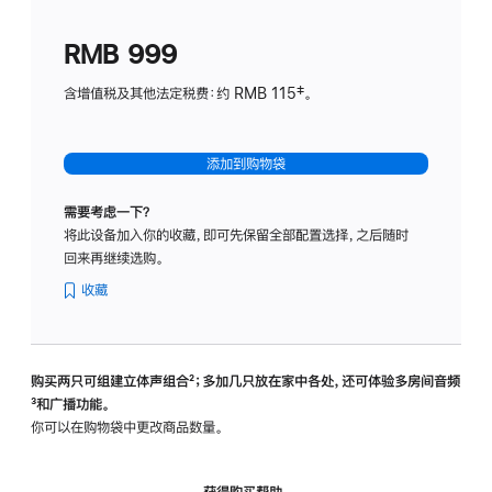
划
(适
RMB 999
用
于
含增值税及其他法定税费：约 RMB 115‡。
HomeP
mini)
添加到购物袋
需要考虑一下？
将此设备加入你的收藏，即可先保留全部配置选择，之后随时
回来再继续选购。
收藏
购买两只可组建立体声组合
脚
²；多加几只放在家中各处，还可体验多‍房‍间音频
脚
³和广播功能。
注
注
你可以在购物袋中更改商品数量。
获得购买帮助，