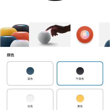
图库
图像
1
图库
图像
2
图库
图像
3
颜色
蓝色
午夜色
白色
黄色