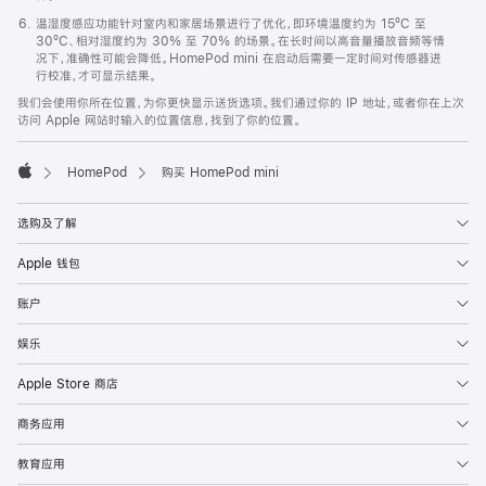
温湿度感应功能针对室内和家居场景进行了优化，即环境温度约为 15ºC 至
30ºC、相对湿度约为 30% 至 70% 的场景。在长时间以高音量播放音频等情
况下，准确性可能会降低。HomePod mini 在启动后需要一定时间对传感器进
行校准，才可显示结果。
我们会使用你所在位置，为你更快显示送货选项。我们通过你的 IP 地址，或者你在上次
访问 Apple 网站时输入的位置信息，找到了你的位置。
HomePod
购买 HomePod mini
Apple
选购及了解
Apple 钱包
账户
娱乐
Apple Store 商店
商务应用
教育应用