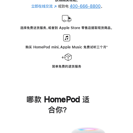
立即在线交流
(在
或致电
400-666-8800
。
新
窗
口
选择免费送货服务，或者到 Apple Store 零售店提取现货商品。
中
打
开)
购买 HomePod mini，Apple Music 免费试听三个月
脚
⁺
注
简单免费的退货服务
哪款 HomePod 适
合你？
进
一
步