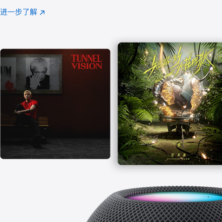
注
进一步了解
Apple
(在
Music
新
窗
口
中
打
开)