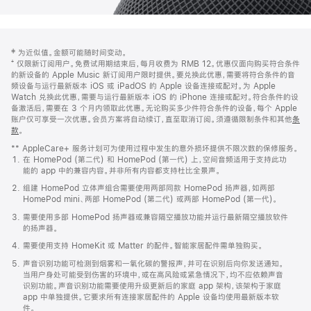
网
脚
‡ 为近似值。金额可能随时间变动。
注
页
⁺ 仅限新订阅用户。免费试用期结束后，每月收费为 RMB 12。优惠仅面向购买符合条件
页
的新设备的 Apple Music 新订阅用户限时提供。要兑换此优惠，需要将符合条件的音
频设备与运行最新版本 iOS 或 iPadOS 的 Apple 设备连接或配对。为 Apple
脚
Watch 兑换此优惠，需要与运行最新版本 iOS 的 iPhone 连接或配对。符合条件的设
备激活后，需要在 3 个月内领取此优惠。无论购买多少件符合条件的设备，每个 Apple
账户仅可享受一次优惠。会员方案将自动续订，直至取消订阅。须遵循限制条件和其他
条
款
。
(在
新
** AppleCare+ 服务计划可为使用过程中发生的意外损坏提供不限次数的保修服务。
窗
在 HomePod (第二代) 和 HomePod (第一代) 上，空间音频适用于支持此功
口
能的 app 中的兼容内容。并非所有内容都支持杜比全景声。
中
打
组建 HomePod 立体声组合需要使用两部同款 HomePod 扬声器，如两部
开)
HomePod mini、两部 HomePod (第二代) 或两部 HomePod (第一代)。
需要使用多部 HomePod 扬声器或兼容隔空播放功能并运行最新隔空播放软件
的扬声器。
需要使用支持 HomeKit 或 Matter 的配件。智能家居配件需单独购买。
声音识别功能可检测到烟雾和一氧化碳的警报声，并可在识别后向你发送通知。
当用户身处可能受到伤害的环境中，或在高风险或紧急情况下，均不应依赖声音
识别功能。声音识别功能需要使用升级更新后的家庭 app 架构，该架构于家庭
app 中单独提供。它要求所有连接家居配件的 Apple 设备均使用最新版本软
件。