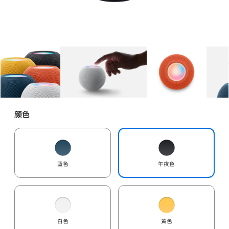
图库
图像
1
图库
图像
2
图库
图像
3
颜色
蓝色
午夜色
白色
黄色