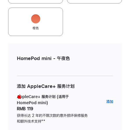
橙色
HomePod mini - 午夜色
添加 AppleCare+ 服务计划
AppleCare+ 服务计划 (适用于
AppleC
添加
HomePod mini)
服
RMB 119
务
获得长达 2 年的不限次数的意外损坏保修服务
和额外技术支持
脚
**
计
注