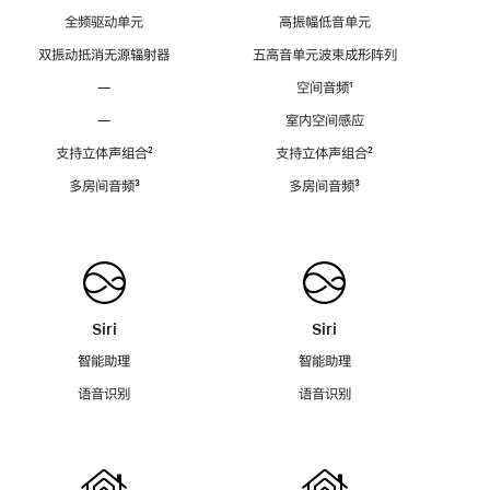
全频驱动单元
高振幅低音单元
双振动抵消无源辐射器
五高音单元波束成形阵列
—
空间音频
脚
¹
注
—
室内空间感应
支持立体声组合
脚
²
支持立体声组合
脚
²
注
注
多房间音频
脚
³
多房间音频
脚
³
注
注
Siri
Siri
智能助理
智能助理
语音识别
语音识别