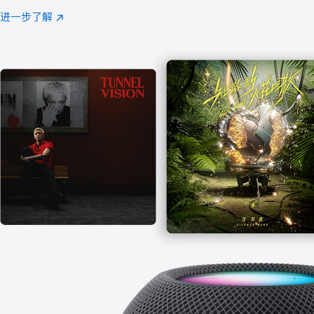
注
进一步了解
Apple
(在
Music
新
窗
口
中
打
开)