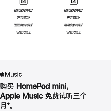
智能家居中枢
脚
⁴
智能家居中枢
脚
⁴
注
注
声音识别
脚
⁵
声音识别
脚
⁵
注
注
温湿度传感器
脚
⁶
温湿度传感器
脚
⁶
注
注
私密又安全
私密又安全
购买 HomePod mini，
Apple Music 免费试听三个
月
脚
⁺。