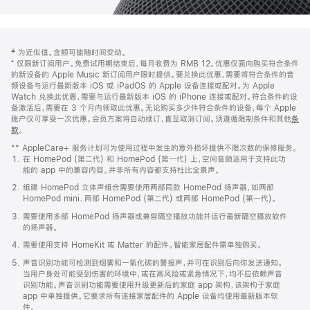
网
脚
‡ 为近似值。金额可能随时间变动。
注
页
⁺ 仅限新订阅用户。免费试用期结束后，每月收费为 RMB 12。优惠仅面向购买符合条件
页
的新设备的 Apple Music 新订阅用户限时提供。要兑换此优惠，需要将符合条件的音
频设备与运行最新版本 iOS 或 iPadOS 的 Apple 设备连接或配对。为 Apple
脚
Watch 兑换此优惠，需要与运行最新版本 iOS 的 iPhone 连接或配对。符合条件的设
备激活后，需要在 3 个月内领取此优惠。无论购买多少件符合条件的设备，每个 Apple
账户仅可享受一次优惠。会员方案将自动续订，直至取消订阅。须遵循限制条件和其他
条
款
。
(在
新
** AppleCare+ 服务计划可为使用过程中发生的意外损坏提供不限次数的保修服务。
窗
在 HomePod (第二代) 和 HomePod (第一代) 上，空间音频适用于支持此功
口
能的 app 中的兼容内容。并非所有内容都支持杜比全景声。
中
打
组建 HomePod 立体声组合需要使用两部同款 HomePod 扬声器，如两部
开)
HomePod mini、两部 HomePod (第二代) 或两部 HomePod (第一代)。
需要使用多部 HomePod 扬声器或兼容隔空播放功能并运行最新隔空播放软件
的扬声器。
需要使用支持 HomeKit 或 Matter 的配件。智能家居配件需单独购买。
声音识别功能可检测到烟雾和一氧化碳的警报声，并可在识别后向你发送通知。
当用户身处可能受到伤害的环境中，或在高风险或紧急情况下，均不应依赖声音
识别功能。声音识别功能需要使用升级更新后的家庭 app 架构，该架构于家庭
app 中单独提供。它要求所有连接家居配件的 Apple 设备均使用最新版本软
件。