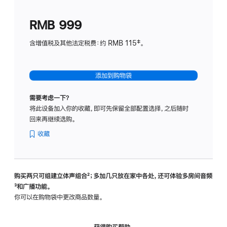
划
(适
RMB 999
用
于
含增值税及其他法定税费：约 RMB 115‡。
HomeP
mini)
添加到购物袋
需要考虑一下？
将此设备加入你的收藏，即可先保留全部配置选择，之后随时
回来再继续选购。
收藏
购买两只可组建立体声组合
脚
²；多加几只放在家中各处，还可体验多‍房‍间音频
脚
³和广播功能。
注
注
你可以在购物袋中更改商品数量。
获得购买帮助，