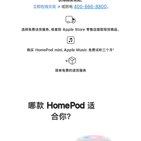
立即在线交流
(在
或致电
400-666-8800
。
新
窗
口
选择免费送货服务，或者到 Apple Store 零售店提取现货商品。
中
打
开)
购买 HomePod mini，Apple Music 免费试听三个月
脚
⁺
注
简单免费的退货服务
哪款 HomePod 适
合你？
进
一
步