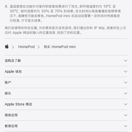
温湿度感应功能针对室内和家居场景进行了优化，即环境温度约为 15ºC 至
30ºC、相对湿度约为 30% 至 70% 的场景。在长时间以高音量播放音频等情
况下，准确性可能会降低。HomePod mini 在启动后需要一定时间对传感器进
行校准，才可显示结果。
我们会使用你所在位置，为你更快显示送货选项。我们通过你的 IP 地址，或者你在上次
访问 Apple 网站时输入的位置信息，找到了你的位置。
HomePod
购买 HomePod mini
Apple
选购及了解
Apple 钱包
账户
娱乐
Apple Store 商店
商务应用
教育应用