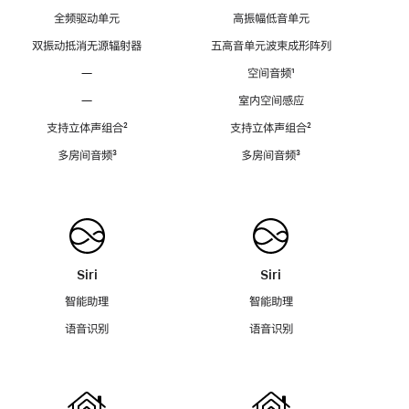
全频驱动单元
高振幅低音单元
双振动抵消无源辐射器
五高音单元波束成形阵列
—
空间音频
脚
¹
注
—
室内空间感应
支持立体声组合
脚
²
支持立体声组合
脚
²
注
注
多房间音频
脚
³
多房间音频
脚
³
注
注
Siri
Siri
智能助理
智能助理
语音识别
语音识别