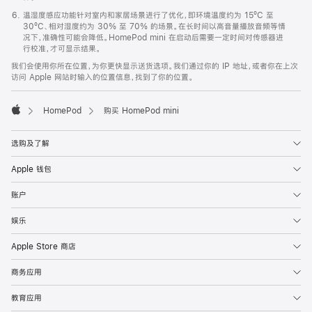
温湿度感应功能针对室内和家居场景进行了优化，即环境温度约为 15ºC 至
30ºC、相对湿度约为 30% 至 70% 的场景。在长时间以高音量播放音频等情
况下，准确性可能会降低。HomePod mini 在启动后需要一定时间对传感器进
行校准，才可显示结果。
我们会使用你所在位置，为你更快显示送货选项。我们通过你的 IP 地址，或者你在上次
访问 Apple 网站时输入的位置信息，找到了你的位置。
HomePod
购买 HomePod mini
Apple
选购及了解
Apple 钱包
账户
娱乐
Apple Store 商店
商务应用
教育应用