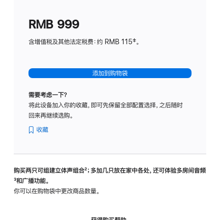
划
(适
RMB 999
用
于
含增值税及其他法定税费：约 RMB 115‡。
HomeP
mini)
添加到购物袋
需要考虑一下？
将此设备加入你的收藏，即可先保留全部配置选择，之后随时
回来再继续选购。
收藏
购买两只可组建立体声组合
脚
²；多加几只放在家中各处，还可体验多‍房‍间音频
脚
³和广播功能。
注
注
你可以在购物袋中更改商品数量。
获得购买帮助，