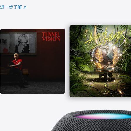
注
进一步了解
Apple
(在
Music
新
窗
口
中
打
开)