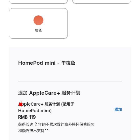
橙色
HomePod mini - 午夜色
添加 AppleCare+ 服务计划
AppleCare+ 服务计划 (适用于
AppleC
添加
HomePod mini)
服
RMB 119
务
获得长达 2 年的不限次数的意外损坏保修服务
和额外技术支持
脚
**
计
注