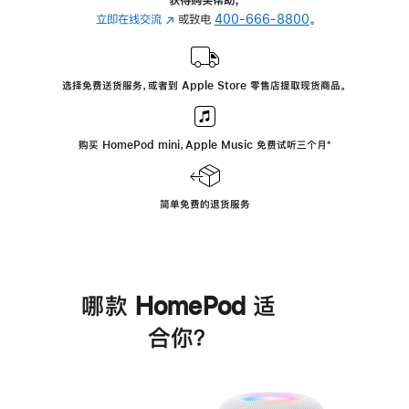
立即在线交流
(在
或致电
400-666-8800
。
新
窗
口
选择免费送货服务，或者到 Apple Store 零售店提取现货商品。
中
打
开)
购买 HomePod mini，Apple Music 免费试听三个月
脚
⁺
注
简单免费的退货服务
哪款 HomePod 适
合你？
进
一
步