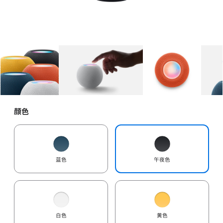
图库
图像
1
图库
图像
2
图库
图像
3
颜色
蓝色
午夜色
白色
黄色