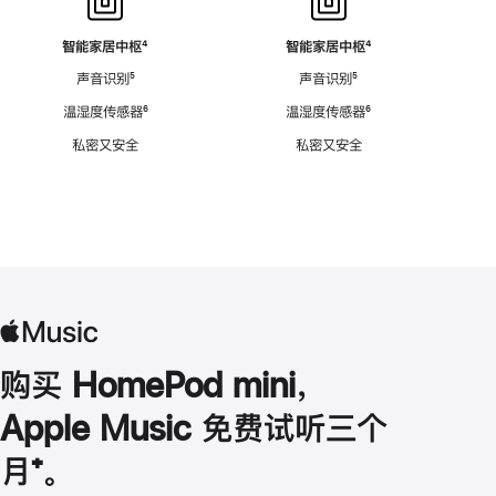
智能家居中枢
脚
⁴
智能家居中枢
脚
⁴
注
注
声音识别
脚
⁵
声音识别
脚
⁵
注
注
温湿度传感器
脚
⁶
温湿度传感器
脚
⁶
注
注
私密又安全
私密又安全
购买 HomePod mini，
Apple Music 免费试听三个
月
脚
⁺。