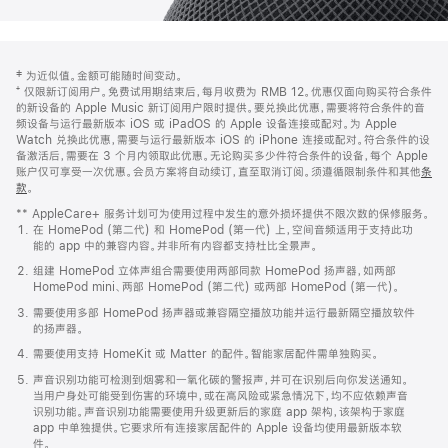
网
脚
‡ 为近似值。金额可能随时间变动。
注
页
⁺ 仅限新订阅用户。免费试用期结束后，每月收费为 RMB 12。优惠仅面向购买符合条件
页
的新设备的 Apple Music 新订阅用户限时提供。要兑换此优惠，需要将符合条件的音
频设备与运行最新版本 iOS 或 iPadOS 的 Apple 设备连接或配对。为 Apple
脚
Watch 兑换此优惠，需要与运行最新版本 iOS 的 iPhone 连接或配对。符合条件的设
备激活后，需要在 3 个月内领取此优惠。无论购买多少件符合条件的设备，每个 Apple
账户仅可享受一次优惠。会员方案将自动续订，直至取消订阅。须遵循限制条件和其他
条
款
。
(在
新
** AppleCare+ 服务计划可为使用过程中发生的意外损坏提供不限次数的保修服务。
窗
在 HomePod (第二代) 和 HomePod (第一代) 上，空间音频适用于支持此功
口
能的 app 中的兼容内容。并非所有内容都支持杜比全景声。
中
打
组建 HomePod 立体声组合需要使用两部同款 HomePod 扬声器，如两部
开)
HomePod mini、两部 HomePod (第二代) 或两部 HomePod (第一代)。
需要使用多部 HomePod 扬声器或兼容隔空播放功能并运行最新隔空播放软件
的扬声器。
需要使用支持 HomeKit 或 Matter 的配件。智能家居配件需单独购买。
声音识别功能可检测到烟雾和一氧化碳的警报声，并可在识别后向你发送通知。
当用户身处可能受到伤害的环境中，或在高风险或紧急情况下，均不应依赖声音
识别功能。声音识别功能需要使用升级更新后的家庭 app 架构，该架构于家庭
app 中单独提供。它要求所有连接家居配件的 Apple 设备均使用最新版本软
件。