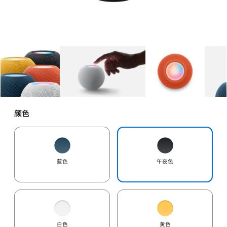
图库
图像
1
图库
图像
2
图库
图像
3
颜色
蓝色
午夜色
白色
黄色