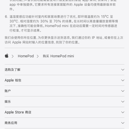
app 中单独提供。它要求所有连接家居配件的 Apple 设备均使用最新版本软
件。
温湿度感应功能针对室内和家居场景进行了优化，即环境温度约为 15ºC 至
30ºC、相对湿度约为 30% 至 70% 的场景。在长时间以高音量播放音频等情
况下，准确性可能会降低。HomePod mini 在启动后需要一定时间对传感器进
行校准，才可显示结果。
我们会使用你所在位置，为你更快显示送货选项。我们通过你的 IP 地址，或者你在上次
访问 Apple 网站时输入的位置信息，找到了你的位置。
HomePod
购买 HomePod mini
Apple
选购及了解
Apple 钱包
账户
娱乐
Apple Store 商店
商务应用