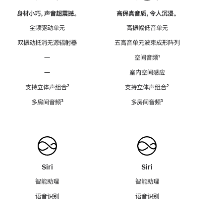
身材小巧，声音超震撼。
高保真音质，令人沉浸。
全频驱动单元
高振幅低音单元
双振动抵消无源辐射器
五高音单元波束成形阵列
—
空间音频
脚
¹
注
—
室内空间感应
支持立体声组合
脚
²
支持立体声组合
脚
²
注
注
多房间音频
脚
³
多房间音频
脚
³
注
注
Siri
Siri
智能助理
智能助理
语音识别
语音识别