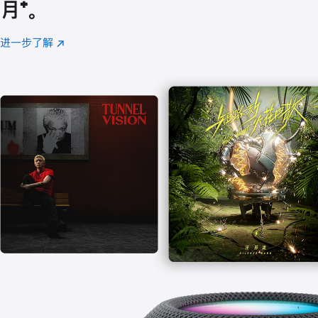
月
脚
⁺。
注
进一步了解
Apple
(在
Music
新
窗
口
中
打
开)