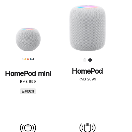
一
步
了
解
HomePod<
HomePod
HomePod mini
RMB 2699
RMB 999
HomePod
当前浏览
mini