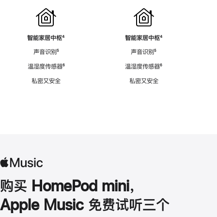
智能家居中枢
脚
⁴
智能家居中枢
脚
⁴
注
注
声音识别
脚
⁵
声音识别
脚
⁵
注
注
温湿度传感器
脚
⁶
温湿度传感器
脚
⁶
注
注
私密又安全
私密又安全
购买 HomePod mini，
Apple Music 免费试听三个