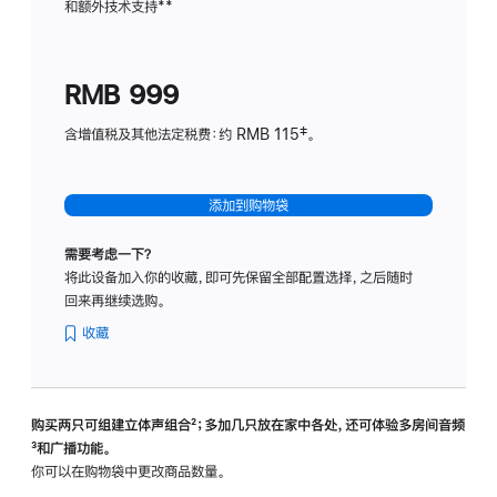
和额外技术支持
脚
**
计
注
划
(适
RMB 999
用
于
含增值税及其他法定税费：约 RMB 115‡。
HomeP
mini)
添加到购物袋
需要考虑一下？
将此设备加入你的收藏，即可先保留全部配置选择，之后随时
回来再继续选购。
收藏
购买两只可组建立体声组合
脚
²；多加几只放在家中各处，还可体验多‍房‍间音频
脚
³和广播功能。
注
注
你可以在购物袋中更改商品数量。