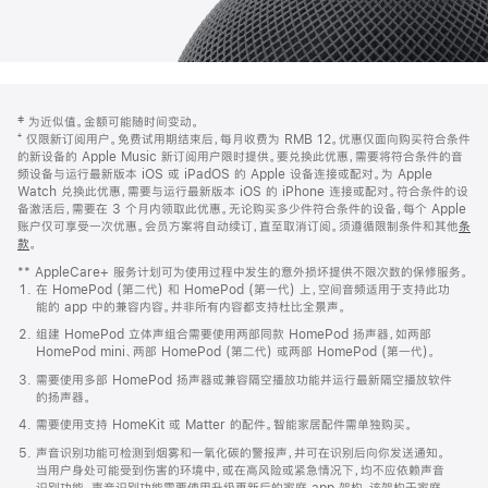
网
脚
‡ 为近似值。金额可能随时间变动。
注
页
⁺ 仅限新订阅用户。免费试用期结束后，每月收费为 RMB 12。优惠仅面向购买符合条件
页
的新设备的 Apple Music 新订阅用户限时提供。要兑换此优惠，需要将符合条件的音
频设备与运行最新版本 iOS 或 iPadOS 的 Apple 设备连接或配对。为 Apple
脚
Watch 兑换此优惠，需要与运行最新版本 iOS 的 iPhone 连接或配对。符合条件的设
备激活后，需要在 3 个月内领取此优惠。无论购买多少件符合条件的设备，每个 Apple
账户仅可享受一次优惠。会员方案将自动续订，直至取消订阅。须遵循限制条件和其他
条
款
。
(在
新
** AppleCare+ 服务计划可为使用过程中发生的意外损坏提供不限次数的保修服务。
窗
在 HomePod (第二代) 和 HomePod (第一代) 上，空间音频适用于支持此功
口
能的 app 中的兼容内容。并非所有内容都支持杜比全景声。
中
打
组建 HomePod 立体声组合需要使用两部同款 HomePod 扬声器，如两部
开)
HomePod mini、两部 HomePod (第二代) 或两部 HomePod (第一代)。
需要使用多部 HomePod 扬声器或兼容隔空播放功能并运行最新隔空播放软件
的扬声器。
需要使用支持 HomeKit 或 Matter 的配件。智能家居配件需单独购买。
声音识别功能可检测到烟雾和一氧化碳的警报声，并可在识别后向你发送通知。
当用户身处可能受到伤害的环境中，或在高风险或紧急情况下，均不应依赖声音
识别功能。声音识别功能需要使用升级更新后的家庭 app 架构，该架构于家庭