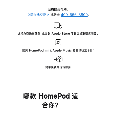
获得购买帮助，
立即在线交流
(在
或致电
400-666-8800
。
新
窗
口
选择免费送货服务，或者到 Apple Store 零售店提取现货商品。
中
打
开)
购买 HomePod mini，Apple Music 免费试听三个月
脚
⁺
注
简单免费的退货服务
哪款 HomePod 适
合你？
进