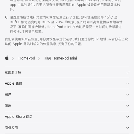
app 中单独提供。它要求所有连接家居配件的 Apple 设备均使用最新版本软
件。
温湿度感应功能针对室内和家居场景进行了优化，即环境温度约为 15ºC 至
30ºC、相对湿度约为 30% 至 70% 的场景。在长时间以高音量播放音频等情
况下，准确性可能会降低。HomePod mini 在启动后需要一定时间对传感器进
行校准，才可显示结果。
我们会使用你所在位置，为你更快显示送货选项。我们通过你的 IP 地址，或者你在上次
访问 Apple 网站时输入的位置信息，找到了你的位置。
HomePod
购买 HomePod mini
Apple
选购及了解
Apple 钱包
账户
娱乐
Apple Store 商店
商务应用