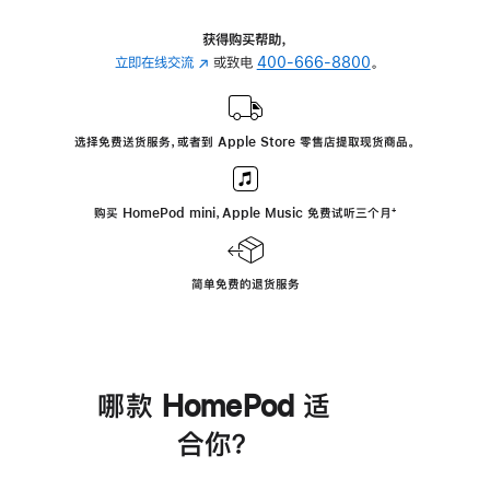
获得购买帮助，
立即在线交流
(在
或致电
400-666-8800
。
新
窗
口
选择免费送货服务，或者到 Apple Store 零售店提取现货商品。
中
打
开)
购买 HomePod mini，Apple Music 免费试听三个月
脚
⁺
注
简单免费的退货服务
哪款 HomePod 适
合你？
进