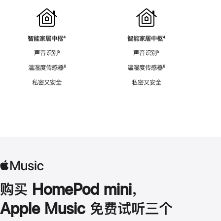
智能家居中枢
脚
⁴
智能家居中枢
脚
⁴
注
注
声音识别
脚
⁵
声音识别
脚
⁵
注
注
温湿度传感器
脚
⁶
温湿度传感器
脚
⁶
注
注
私密又安全
私密又安全
购买 HomePod mini，
Apple Music 免费试听三个