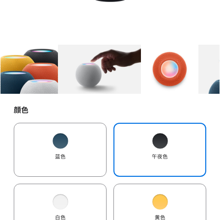
图库
图像
1
图库
图像
2
图库
图像
3
颜色
蓝色
午夜色
白色
黄色