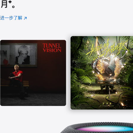
月
脚
⁺。
注
进一步了解
Apple
(在
Music
新
窗
口
中
打
开)