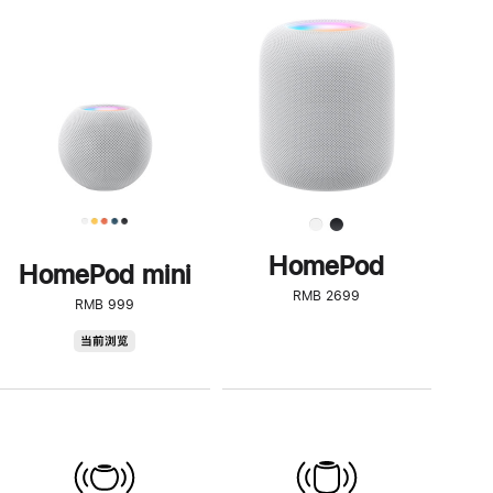
一
步
了
解
HomePod<
HomePod
HomePod mini
RMB 2699
RMB 999
HomePod
当前浏览
mini