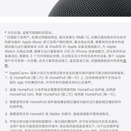
网
脚
‡ 为近似值。金额可能随时间变动。
注
页
⁺ 仅限新订阅用户。免费试用期结束后，每月收费为 RMB 12。优惠仅面向购买符合条件
页
的新设备的 Apple Music 新订阅用户限时提供。要兑换此优惠，需要将符合条件的音
频设备与运行最新版本 iOS 或 iPadOS 的 Apple 设备连接或配对。为 Apple
脚
Watch 兑换此优惠，需要与运行最新版本 iOS 的 iPhone 连接或配对。符合条件的设
备激活后，需要在 3 个月内领取此优惠。无论购买多少件符合条件的设备，每个 Apple
账户仅可享受一次优惠。会员方案将自动续订，直至取消订阅。须遵循限制条件和其他
条
款
。
(在
新
** AppleCare+ 服务计划可为使用过程中发生的意外损坏提供不限次数的保修服务。
窗
在 HomePod (第二代) 和 HomePod (第一代) 上，空间音频适用于支持此功
口
能的 app 中的兼容内容。并非所有内容都支持杜比全景声。
中
打
组建 HomePod 立体声组合需要使用两部同款 HomePod 扬声器，如两部
开)
HomePod mini、两部 HomePod (第二代) 或两部 HomePod (第一代)。
需要使用多部 HomePod 扬声器或兼容隔空播放功能并运行最新隔空播放软件
的扬声器。
需要使用支持 HomeKit 或 Matter 的配件。智能家居配件需单独购买。
声音识别功能可检测到烟雾和一氧化碳的警报声，并可在识别后向你发送通知。
当用户身处可能受到伤害的环境中，或在高风险或紧急情况下，均不应依赖声音
识别功能。声音识别功能需要使用升级更新后的家庭 app 架构，该架构于家庭