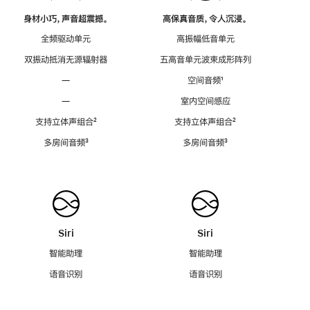
身材小巧，声音超震撼。
高保真音质，令人沉浸。
全频驱动单元
高振幅低音单元
双振动抵消无源辐射器
五高音单元波束成形阵列
—
空间音频
脚
¹
注
—
室内空间感应
支持立体声组合
脚
²
支持立体声组合
脚
²
注
注
多房间音频
脚
³
多房间音频
脚
³
注
注
Siri
Siri
智能助理
智能助理
语音识别
语音识别