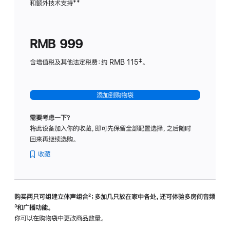
和额外技术支持
脚
**
计
注
划
(适
RMB 999
用
于
含增值税及其他法定税费：约 RMB 115‡。
HomeP
mini)
添加到购物袋
需要考虑一下？
将此设备加入你的收藏，即可先保留全部配置选择，之后随时
回来再继续选购。
收藏
购买两只可组建立体声组合
脚
²；多加几只放在家中各处，还可体验多‍房‍间音频
脚
³和广播功能。
注
注
你可以在购物袋中更改商品数量。