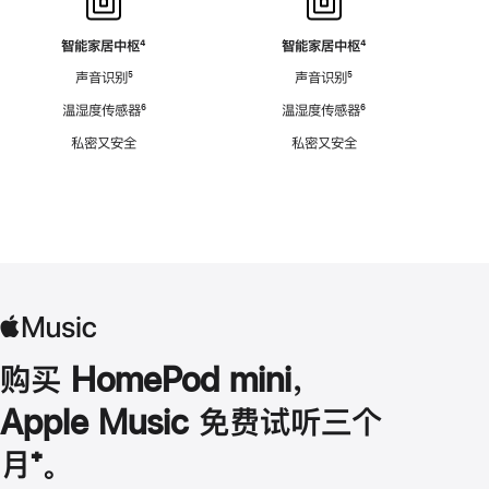
智能家居中枢
脚
⁴
智能家居中枢
脚
⁴
注
注
声音识别
脚
⁵
声音识别
脚
⁵
注
注
温湿度传感器
脚
⁶
温湿度传感器
脚
⁶
注
注
私密又安全
私密又安全
购买 HomePod mini，
Apple Music 免费试听三个
月
脚
⁺。