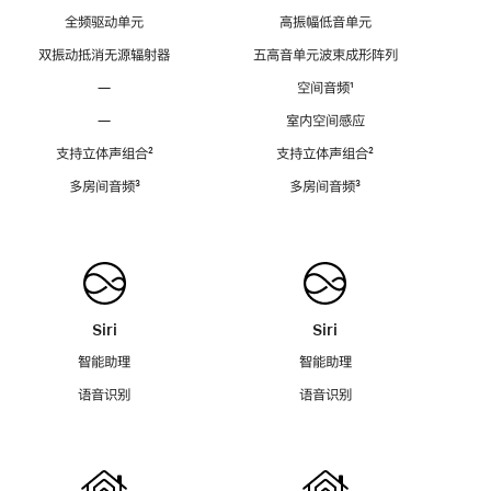
全频驱动单元
高振幅低音单元
双振动抵消无源辐射器
五高音单元波束成形阵列
—
空间音频
脚
¹
注
—
室内空间感应
支持立体声组合
脚
²
支持立体声组合
脚
²
注
注
多房间音频
脚
³
多房间音频
脚
³
注
注
Siri
Siri
智能助理
智能助理
语音识别
语音识别