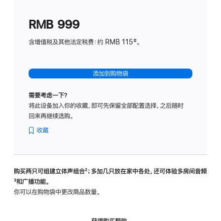
划
(适
RMB 999
用
于
含增值税及其他法定税费：约 RMB 115‡。
HomeP
mini)
添加到购物袋
需要考虑一下？
将此设备加入你的收藏，即可先保留全部配置选择，之后随时
回来再继续选购。
收藏
购买两只可组建立体声组合
脚
²；多加几只放在家中各处，还可体验多‍房‍间音频
脚
³和广播功能。
注
注
你可以在购物袋中更改商品数量。
获得购买帮助，