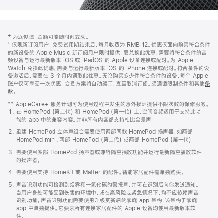
网
脚
‡ 为近似值。金额可能随时间变动。
注
页
⁺ 仅限新订阅用户。免费试用期结束后，每月收费为 RMB 12。优惠仅面向购买符合条件
页
的新设备的 Apple Music 新订阅用户限时提供。要兑换此优惠，需要将符合条件的音
频设备与运行最新版本 iOS 或 iPadOS 的 Apple 设备连接或配对。为 Apple
脚
Watch 兑换此优惠，需要与运行最新版本 iOS 的 iPhone 连接或配对。符合条件的设
备激活后，需要在 3 个月内领取此优惠。无论购买多少件符合条件的设备，每个 Apple
账户仅可享受一次优惠。会员方案将自动续订，直至取消订阅。须遵循限制条件和其他
条
款
。
(在
新
** AppleCare+ 服务计划可为使用过程中发生的意外损坏提供不限次数的保修服务。
窗
在 HomePod (第二代) 和 HomePod (第一代) 上，空间音频适用于支持此功
口
能的 app 中的兼容内容。并非所有内容都支持杜比全景声。
中
打
组建 HomePod 立体声组合需要使用两部同款 HomePod 扬声器，如两部
开)
HomePod mini、两部 HomePod (第二代) 或两部 HomePod (第一代)。
需要使用多部 HomePod 扬声器或兼容隔空播放功能并运行最新隔空播放软件
的扬声器。
需要使用支持 HomeKit 或 Matter 的配件。智能家居配件需单独购买。
声音识别功能可检测到烟雾和一氧化碳的警报声，并可在识别后向你发送通知。
当用户身处可能受到伤害的环境中，或在高风险或紧急情况下，均不应依赖声音
识别功能。声音识别功能需要使用升级更新后的家庭 app 架构，该架构于家庭
app 中单独提供。它要求所有连接家居配件的 Apple 设备均使用最新版本软
件。