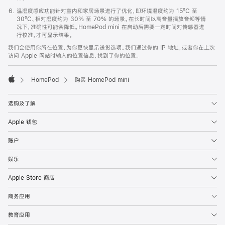
温湿度感应功能针对室内和家居场景进行了优化，即环境温度约为 15ºC 至
30ºC、相对湿度约为 30% 至 70% 的场景。在长时间以高音量播放音频等情
况下，准确性可能会降低。HomePod mini 在启动后需要一定时间对传感器进
行校准，才可显示结果。
我们会使用你所在位置，为你更快显示送货选项。我们通过你的 IP 地址，或者你在上次
访问 Apple 网站时输入的位置信息，找到了你的位置。
HomePod
购买 HomePod mini
Apple
选购及了解
Apple 钱包
账户
娱乐
Apple Store 商店
商务应用
教育应用