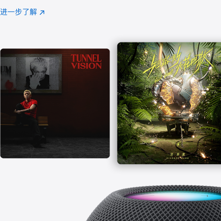
注
进一步了解
Apple
(在
Music
新
窗
口
中
打
开)