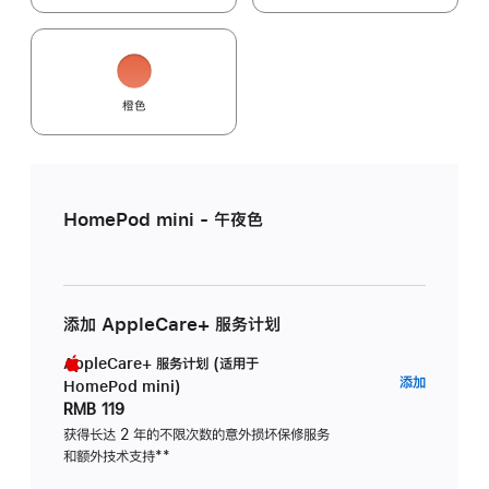
橙色
HomePod mini - 午夜色
添加 AppleCare+ 服务计划
AppleCare+ 服务计划 (适用于
AppleC
添加
HomePod mini)
服
RMB 119
务
获得长达 2 年的不限次数的意外损坏保修服务
和额外技术支持
脚
**
计
注