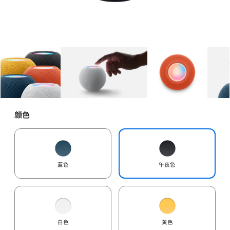
图库
图像
1
图库
图像
2
图库
图像
3
颜色
蓝色
午夜色
白色
黄色