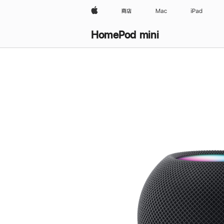
Apple
商店
Mac
iPad
HomePod mini
购
买
HomePod mini