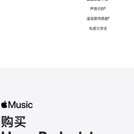
注
声音识别
脚
⁵
注
温湿度传感器
脚
⁶
注
私密又安全
购买