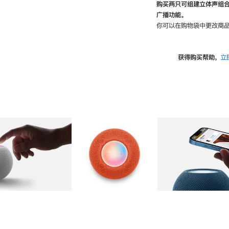
购买两只可组建立体声组
广播功能。
你可以在购物袋中更改商品
获得购买帮助，
立
图库
图像
2
图库
图像
3
图