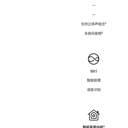
—
—
支持立体声组合
脚
²
注
多房间音频
脚
³
注
Siri
智能助理
语音识别
智能家居中枢
脚
⁴