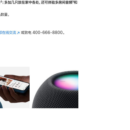
合
脚
²；多加几只放在家中各处，还可体验多‍房‍间音频
脚
³和
注
注
数量。
即在线交流
(在
或致电
400-666-8800。
新
窗
口
中
打
开)
库
图像
4
图库
图像
5