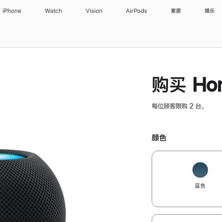
iPhone
Watch
Vision
AirPods
家居
娱乐
购买 Hom
每位顾客限购 2 台。
颜色
蓝色