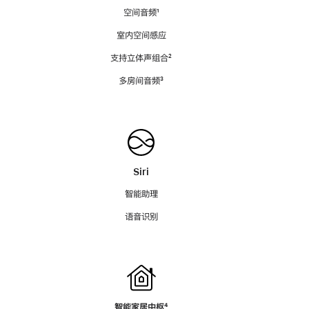
空间音频
脚
¹
注
室内空间感应
支持立体声组合
脚
²
注
多房间音频
脚
³
注
Siri
智能助理
语音识别
智能家居中枢
脚
⁴