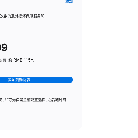
AppleCare+
添加
服
务
限次数的意外损坏保修服务和
计
划
(适
99
用
于
：约 RMB 115‡。
HomePod
mini)
添加到购物袋
藏，即可先保留全部配置选择，之后随时回