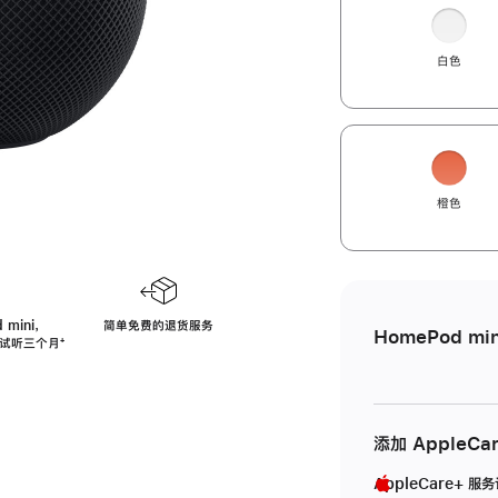
白色
橙色
 mini，
简单免费的退货服务
HomePod min
免费试听三个月
脚
⁺
注
添加 AppleCa
AppleCare+ 服