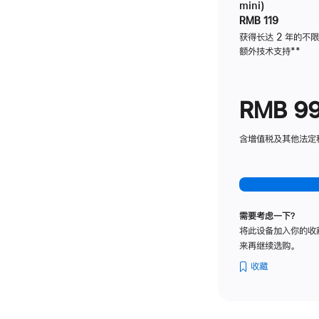
mini)
RMB 119
获得长达 2 年的不
额外技术支持
脚
**
注
RMB 9
含增值税及其他法定税费
需要考虑一下？
将此设备加入你的收
来再继续选购。
收藏