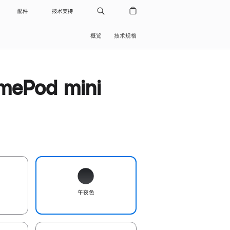
配件
技术支持
概览
技术规格
ePod mini
午夜色