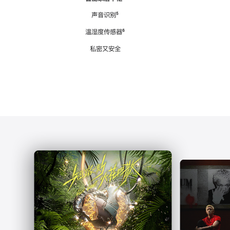
注
声音识别
脚
⁵
注
温湿度传感器
脚
⁶
注
私密又安全