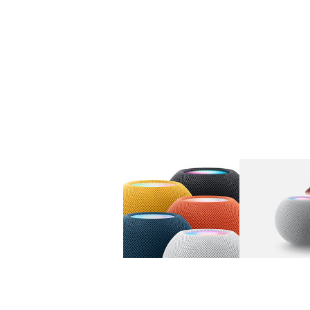
图库
图像
1