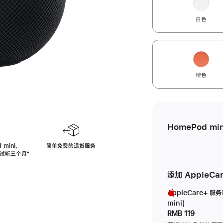
白色
橙色
HomePod min
 mini，
简单免费的退货服务
免费试听三个月
脚
⁺
注
添加 AppleCa
AppleCare+ 服
mini)
RMB 119