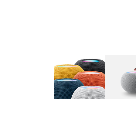
图库
图像
1