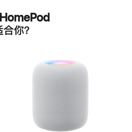
HomePod
适合你？
进
一
步
了
解
HomePod<