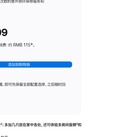
务
限次数的意外损坏保修服务和
计
划
(适
99
用
于
：约 RMB 115‡。
HomePod
mini)
添加到购物袋
藏，即可先保留全部配置选择，之后随时回
合
脚
²；多加几只放在家中各处，还可体验多‍房‍间音频
脚
³和
注
注