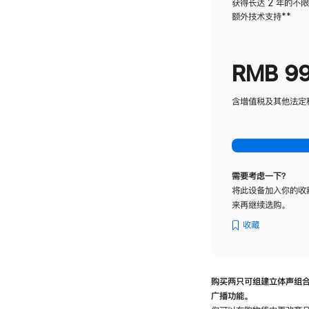
获得长达 2 年的不
额外技术支持
脚
**
注
RMB 9
含增值税及其他法定税费
需要考虑一下？
将此设备加入你的收
来再继续选购。
收藏
购买两只可组建立体声组
广播功能。