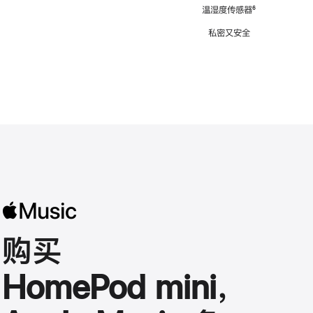
注
温湿度传感器
脚
⁶
注
私密又安全
购买
HomePod mini，