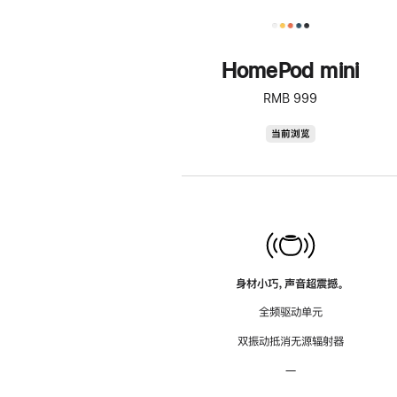
HomePod mini
RMB 999
HomePod
当前浏览
mini
身材小巧，声音超震撼。
全频驱动单元
双振动抵消无源辐射器
—