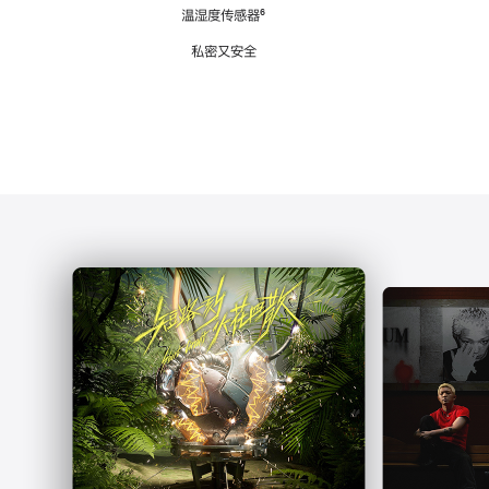
注
温湿度传感器
脚
⁶
注
私密又安全