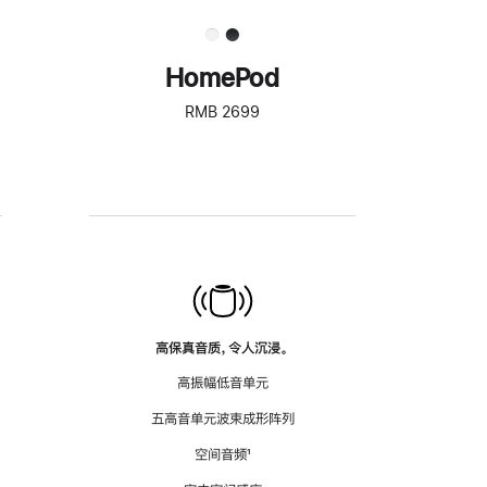
HomePod
RMB 2699
高保真音质，令人沉浸。
高振幅低音单元
五高音单元波束成形阵列
空间音频
脚
¹
注