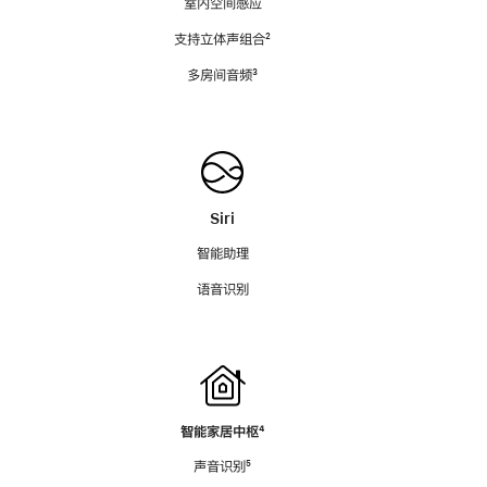
室内空间感应
支持立体声组合
脚
²
注
多房间音频
脚
³
注
Siri
智能助理
语音识别
智能家居中枢
脚
⁴
注
声音识别
脚
⁵