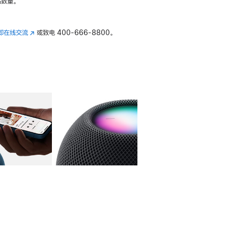
数量。
即在线交流
(在
或致电
400-666-8800。
新
窗
口
中
打
开)
库
图像
4
图库
图像
5