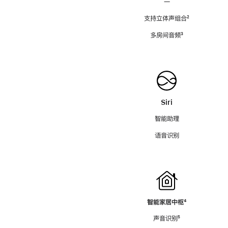
—
支持立体声组合
脚
²
注
多房间音频
脚
³
注
Siri
智能助理
语音识别
智能家居中枢
脚
⁴
注
声音识别
脚
⁵