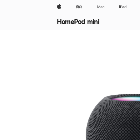
Apple
商店
Mac
iPad
HomePod mini
购
买
HomePod mini