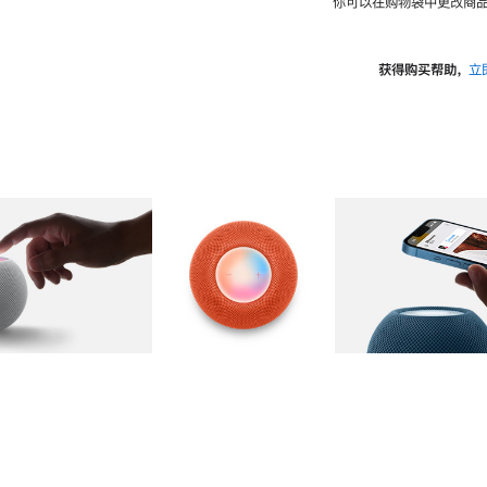
你可以在购物袋中更改商品
获得购买帮助，
立
图库
图像
2
图库
图像
3
图