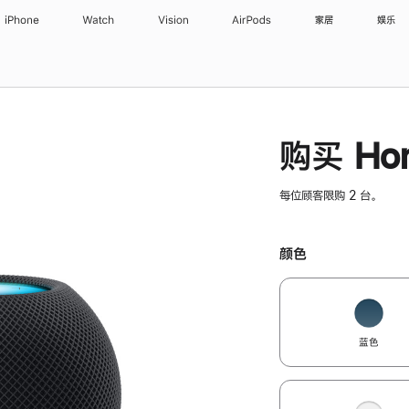
iPhone
Watch
Vision
AirPods
家居
娱乐
购买 Hom
每位顾客限购 2 台。
颜色
蓝色