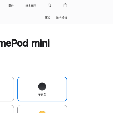
配件
技术支持
概览
技术规格
ePod mini
午夜色