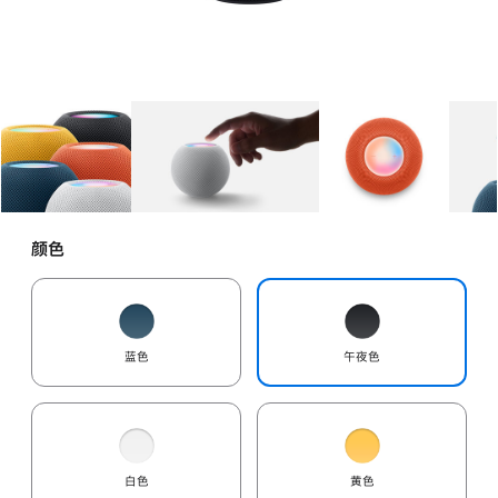
图库
图像
1
图库
图像
2
图库
图像
3
颜色
蓝色
午夜色
白色
黄色