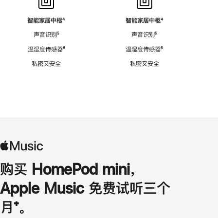
智能家居中枢
脚
⁴
智能家居中枢
脚
⁴
注
注
声音识别
脚
⁵
声音识别
脚
⁵
注
注
温湿度传感器
脚
⁶
温湿度传感器
脚
⁶
注
注
私密又安全
私密又安全
购买 HomePod mini，
Apple Music 免费试听三个
月
脚
⁺。