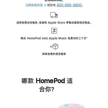
立即在线交流
(在
或致电
400-666-8800
。
新
窗
口
选择免费送货服务，或者到 Apple Store 零售店提取现货商品。
中
打
开)
购买 HomePod mini，Apple Music 免费试听三个月
脚
⁺
注
简单免费的退货服务
哪款 HomePod 适
合你？
进
一
步