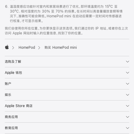
温湿度感应功能针对室内和家居场景进行了优化，即环境温度约为 15ºC 至
30ºC、相对湿度约为 30% 至 70% 的场景。在长时间以高音量播放音频等情
况下，准确性可能会降低。HomePod mini 在启动后需要一定时间对传感器进
行校准，才可显示结果。
我们会使用你所在位置，为你更快显示送货选项。我们通过你的 IP 地址，或者你在上次
访问 Apple 网站时输入的位置信息，找到了你的位置。
HomePod
购买 HomePod mini
Apple
选购及了解
Apple 钱包
账户
娱乐
Apple Store 商店
商务应用
教育应用