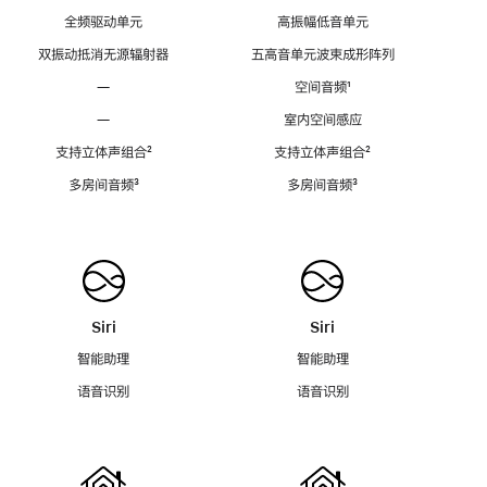
全频驱动单元
高振幅低音单元
双振动抵消无源辐射器
五高音单元波束成形阵列
—
空间音频
脚
¹
注
—
室内空间感应
支持立体声组合
脚
²
支持立体声组合
脚
²
注
注
多房间音频
脚
³
多房间音频
脚
³
注
注
Siri
Siri
智能助理
智能助理
语音识别
语音识别