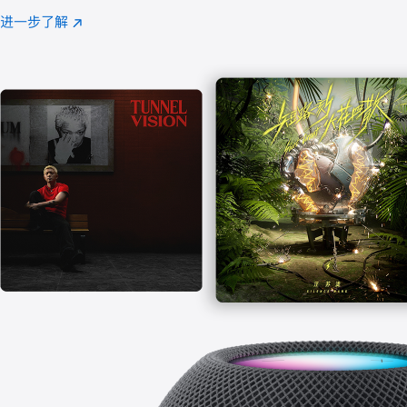
注
进一步了解
Apple
(在
Music
新
窗
口
中
打
开)