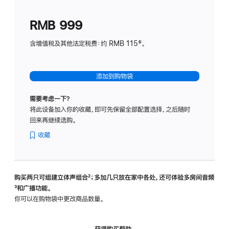
划
(适
RMB 999
用
于
含增值税及其他法定税费：约 RMB 115‡。
HomeP
mini)
添加到购物袋
需要考虑一下？
将此设备加入你的收藏，即可先保留全部配置选择，之后随时
回来再继续选购。
收藏
购买两只可组建立体声组合
脚
²；多加几只放在家中各处，还可体验多‍房‍间音频
脚
³和广播功能。
注
注
你可以在购物袋中更改商品数量。
获得购买帮助，