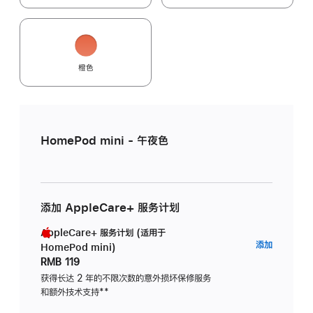
橙色
HomePod mini - 午夜色
添加 AppleCare+ 服务计划
AppleCare+ 服务计划 (适用于
AppleC
添加
HomePod mini)
服
RMB 119
务
获得长达 2 年的不限次数的意外损坏保修服务
和额外技术支持
脚
**
计
注