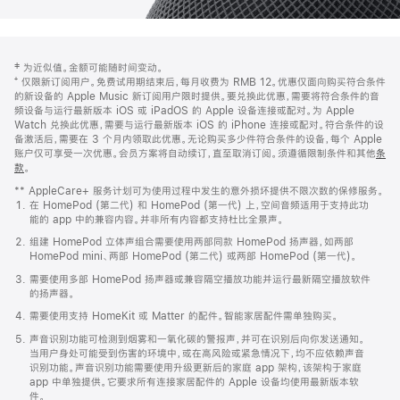
网
脚
‡ 为近似值。金额可能随时间变动。
注
页
⁺ 仅限新订阅用户。免费试用期结束后，每月收费为 RMB 12。优惠仅面向购买符合条件
页
的新设备的 Apple Music 新订阅用户限时提供。要兑换此优惠，需要将符合条件的音
频设备与运行最新版本 iOS 或 iPadOS 的 Apple 设备连接或配对。为 Apple
脚
Watch 兑换此优惠，需要与运行最新版本 iOS 的 iPhone 连接或配对。符合条件的设
备激活后，需要在 3 个月内领取此优惠。无论购买多少件符合条件的设备，每个 Apple
账户仅可享受一次优惠。会员方案将自动续订，直至取消订阅。须遵循限制条件和其他
条
款
。
(在
新
** AppleCare+ 服务计划可为使用过程中发生的意外损坏提供不限次数的保修服务。
窗
在 HomePod (第二代) 和 HomePod (第一代) 上，空间音频适用于支持此功
口
能的 app 中的兼容内容。并非所有内容都支持杜比全景声。
中
打
组建 HomePod 立体声组合需要使用两部同款 HomePod 扬声器，如两部
开)
HomePod mini、两部 HomePod (第二代) 或两部 HomePod (第一代)。
需要使用多部 HomePod 扬声器或兼容隔空播放功能并运行最新隔空播放软件
的扬声器。
需要使用支持 HomeKit 或 Matter 的配件。智能家居配件需单独购买。
声音识别功能可检测到烟雾和一氧化碳的警报声，并可在识别后向你发送通知。
当用户身处可能受到伤害的环境中，或在高风险或紧急情况下，均不应依赖声音
识别功能。声音识别功能需要使用升级更新后的家庭 app 架构，该架构于家庭
app 中单独提供。它要求所有连接家居配件的 Apple 设备均使用最新版本软
件。