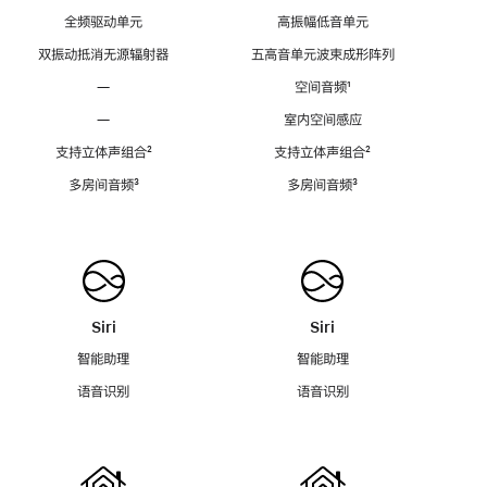
全频驱动单元
高振幅低音单元
双振动抵消无源辐射器
五高音单元波束成形阵列
—
空间音频
脚
¹
注
—
室内空间感应
支持立体声组合
脚
²
支持立体声组合
脚
²
注
注
多房间音频
脚
³
多房间音频
脚
³
注
注
Siri
Siri
智能助理
智能助理
语音识别
语音识别