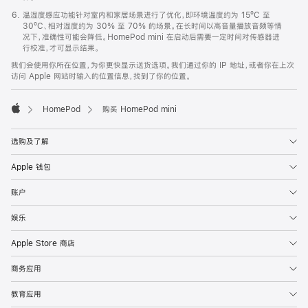
温湿度感应功能针对室内和家居场景进行了优化，即环境温度约为 15ºC 至
30ºC、相对湿度约为 30% 至 70% 的场景。在长时间以高音量播放音频等情
况下，准确性可能会降低。HomePod mini 在启动后需要一定时间对传感器进
行校准，才可显示结果。
我们会使用你所在位置，为你更快显示送货选项。我们通过你的 IP 地址，或者你在上次
访问 Apple 网站时输入的位置信息，找到了你的位置。
HomePod
购买 HomePod mini
Apple
选购及了解
Apple 钱包
账户
娱乐
Apple Store 商店
商务应用
教育应用