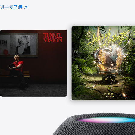
注
进一步了解
Apple
(在
Music
新
窗
口
中
打
开)