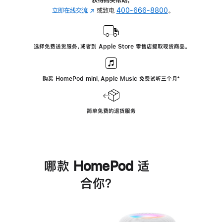
立即在线交流
(在
或致电
400-666-8800
。
新
窗
口
选择免费送货服务，或者到 Apple Store 零售店提取现货商品。
中
打
开)
购买 HomePod mini，Apple Music 免费试听三个月
脚
⁺
注
简单免费的退货服务
哪款 HomePod 适
合你？
进
一
步