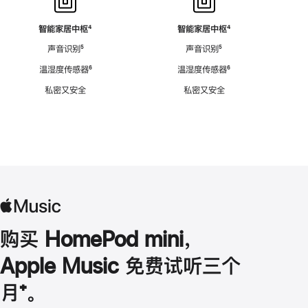
智能家居中枢
脚
⁴
智能家居中枢
脚
⁴
注
注
声音识别
脚
⁵
声音识别
脚
⁵
注
注
温湿度传感器
脚
⁶
温湿度传感器
脚
⁶
注
注
私密又安全
私密又安全
购买 HomePod mini，
Apple Music 免费试听三个
月
脚
⁺。