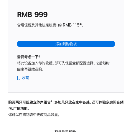
划
(适
RMB 999
用
于
含增值税及其他法定税费：约 RMB 115‡。
HomeP
mini)
添加到购物袋
需要考虑一下？
将此设备加入你的收藏，即可先保留全部配置选择，之后随时
回来再继续选购。
收藏
购买两只可组建立体声组合
脚
²；多加几只放在家中各处，还可体验多‍房‍间音频
脚
³和广播功能。
注
注
你可以在购物袋中更改商品数量。
获得购买帮助，