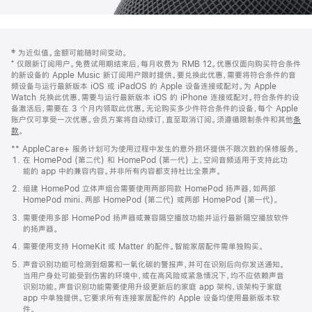
网
脚
‡ 为近似值。金额可能随时间变动。
注
页
⁺ 仅限新订阅用户。免费试用期结束后，每月收费为 RMB 12。优惠仅面向购买符合条件
页
的新设备的 Apple Music 新订阅用户限时提供。要兑换此优惠，需要将符合条件的音
频设备与运行最新版本 iOS 或 iPadOS 的 Apple 设备连接或配对。为 Apple
脚
Watch 兑换此优惠，需要与运行最新版本 iOS 的 iPhone 连接或配对。符合条件的设
备激活后，需要在 3 个月内领取此优惠。无论购买多少件符合条件的设备，每个 Apple
账户仅可享受一次优惠。会员方案将自动续订，直至取消订阅。须遵循限制条件和其他
条
款
。
(在
新
** AppleCare+ 服务计划可为使用过程中发生的意外损坏提供不限次数的保修服务。
窗
在 HomePod (第二代) 和 HomePod (第一代) 上，空间音频适用于支持此功
口
能的 app 中的兼容内容。并非所有内容都支持杜比全景声。
中
打
组建 HomePod 立体声组合需要使用两部同款 HomePod 扬声器，如两部
开)
HomePod mini、两部 HomePod (第二代) 或两部 HomePod (第一代)。
需要使用多部 HomePod 扬声器或兼容隔空播放功能并运行最新隔空播放软件
的扬声器。
需要使用支持 HomeKit 或 Matter 的配件。智能家居配件需单独购买。
声音识别功能可检测到烟雾和一氧化碳的警报声，并可在识别后向你发送通知。
当用户身处可能受到伤害的环境中，或在高风险或紧急情况下，均不应依赖声音
识别功能。声音识别功能需要使用升级更新后的家庭 app 架构，该架构于家庭
app 中单独提供。它要求所有连接家居配件的 Apple 设备均使用最新版本软
件。