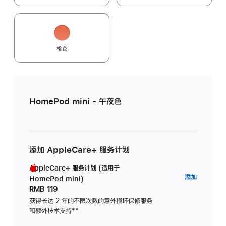
橙色
HomePod mini - 午夜色
添加 AppleCare+ 服务计划
AppleCare+ 服务计划 (适用于
AppleC
添加
HomePod mini)
服
RMB 119
务
获得长达 2 年的不限次数的意外损坏保修服务
和额外技术支持
脚
**
计
注