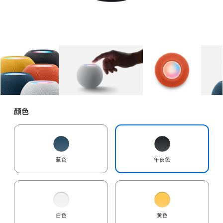
图库
图像
1
图库
图像
2
图库
图像
3
颜色
蓝色
午夜色
白色
黄色