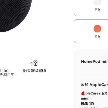
白色
橙色
HomePod min
 mini，
简单免费的退货服务
免费试听三个月
脚
⁺
注
添加 AppleCa
AppleCare+ 服
mini)
RMB 119