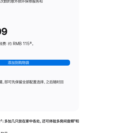
务
限次数的意外损坏保修服务和
计
划
(适
99
用
于
：约 RMB 115‡。
HomePod
mini)
添加到购物袋
藏，即可先保留全部配置选择，之后随时回
合
脚
²；多加几只放在家中各处，还可体验多‍房‍间音频
脚
³和
注
注