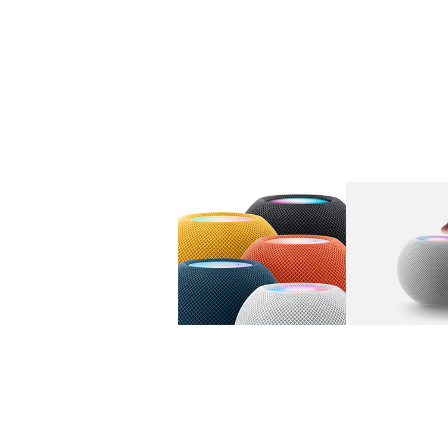
图库
图像
1