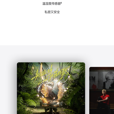
注
温湿度传感器
脚
⁶
注
私密又安全