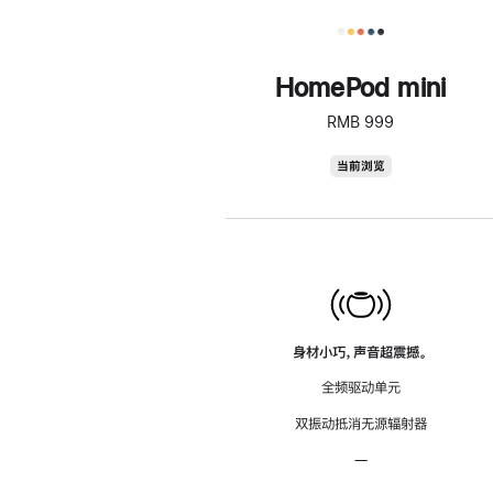
HomePod mini
RMB 999
HomePod
当前浏览
mini
身材小巧，声音超震撼。
全频驱动单元
双振动抵消无源辐射器
—