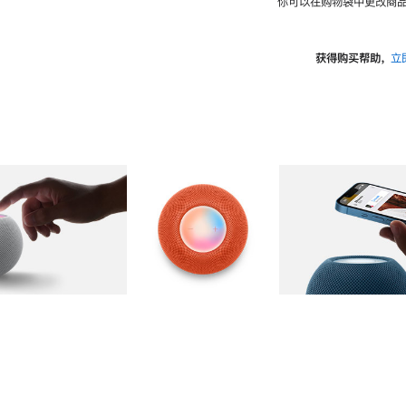
你可以在购物袋中更改商品
获得购买帮助，
立
图库
图像
2
图库
图像
3
图