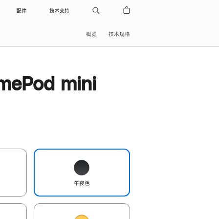
配件
技术支持
概览
技术规格
ePod mini
午夜色