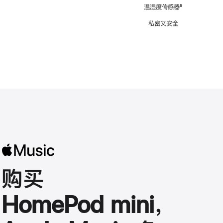
注
温湿度传感器
脚
⁶
注
私密又安全
购买
HomePod mini，