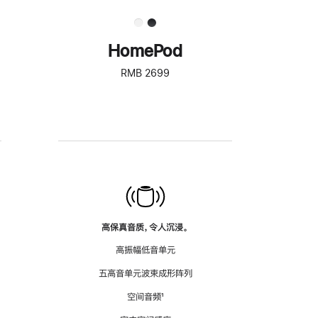
HomePod
RMB 2699
高保真音质，令人沉浸。
高振幅低音单元
五高音单元波束成形阵列
空间音频
脚
¹
注