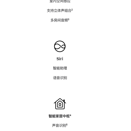
室内空间感应
支持立体声组合
脚
²
注
多房间音频
脚
³
注
Siri
智能助理
语音识别
智能家居中枢
脚
⁴
注
声音识别
脚
⁵