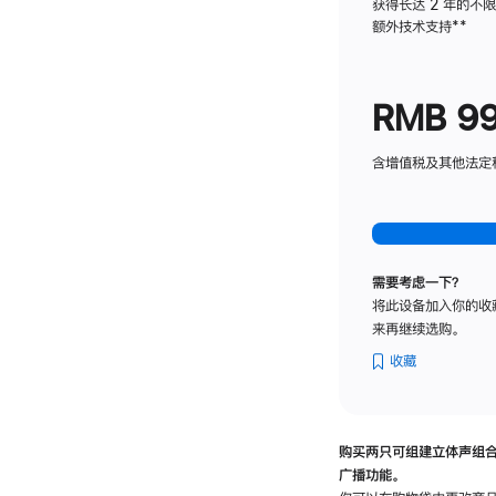
获得长达 2 年的不
额外技术支持
脚
**
注
RMB 9
含增值税及其他法定税费
需要考虑一下？
将此设备加入你的收
来再继续选购。
收藏
购买两只可组建立体声组
广播功能。