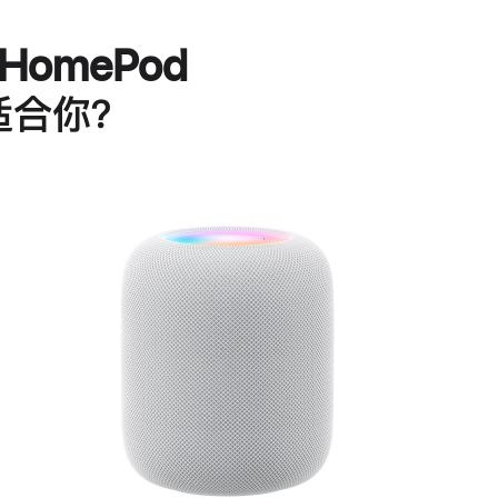
HomePod
适合你？
进
一
步
了
解
HomePod<