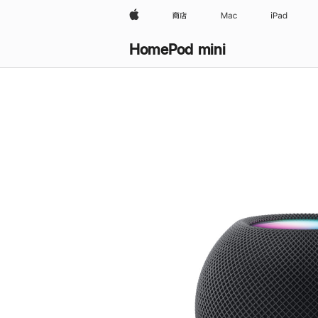
Apple
商店
Mac
iPad
HomePod mini
购
买
HomePod mini