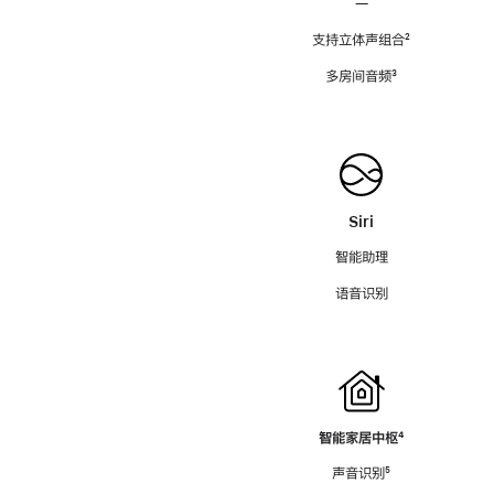
—
支持立体声组合
脚
²
注
多房间音频
脚
³
注
Siri
智能助理
语音识别
智能家居中枢
脚
⁴
注
声音识别
脚
⁵