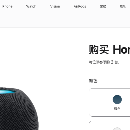
iPhone
Watch
Vision
AirPods
家居
娱乐
购买 Hom
每位顾客限购 2 台。
颜色
蓝色