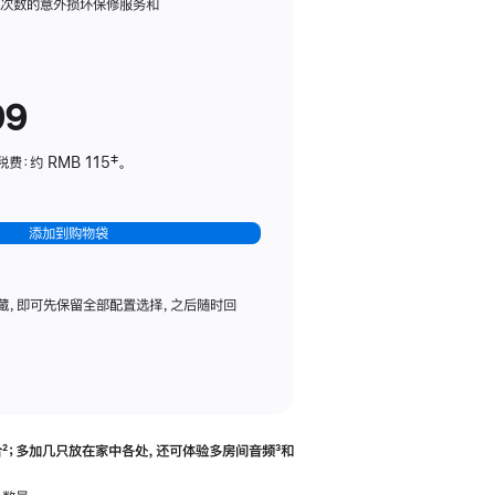
务
限次数的意外损坏保修服务和
计
划
(适
99
用
于
：约 RMB 115‡。
HomePod
mini)
添加到购物袋
藏，即可先保留全部配置选择，之后随时回
合
脚
²；多加几只放在家中各处，还可体验多‍房‍间音频
脚
³和
注
注