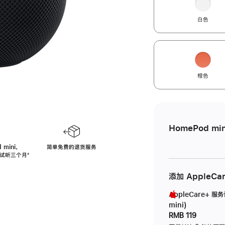
白色
橙色
HomePod min
 mini，
简单免费的退货服务
免费试听三个月
脚
⁺
注
添加 AppleCa
AppleCare+ 服
mini)
RMB 119