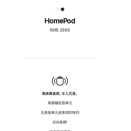
HomePod
RMB 2699
高保真音质，令人沉浸。
高振幅低音单元
五高音单元波束成形阵列
空间音频
脚
¹
注