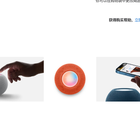
你可以在购物袋中更改商品
获得购买帮助，
立
图库
图像
2
图库
图像
3
图