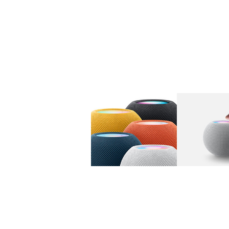
图库
图像
1