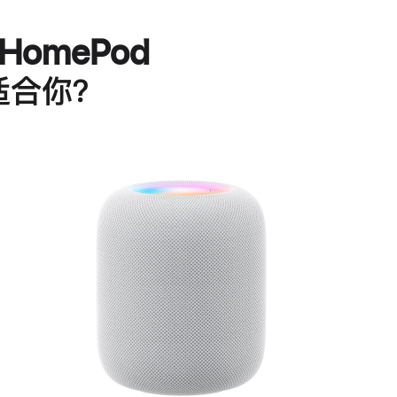
HomePod
适合你？
进
一
步
了
解
HomePod<