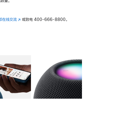
数量。
即在线交流
(在
或致电
400-666-8800。
新
窗
口
中
打
开)
库
图像
4
图库
图像
5