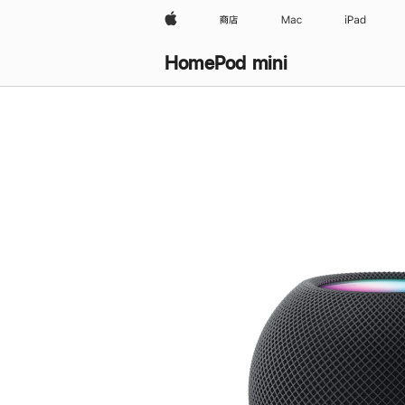
Apple
商店
Mac
iPad
HomePod mini
购
买
HomePod mini