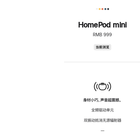
HomePod mini
RMB 999
HomePod
当前浏览
mini
身材小巧，声音超震撼。
全频驱动单元
双振动抵消无源辐射器
—