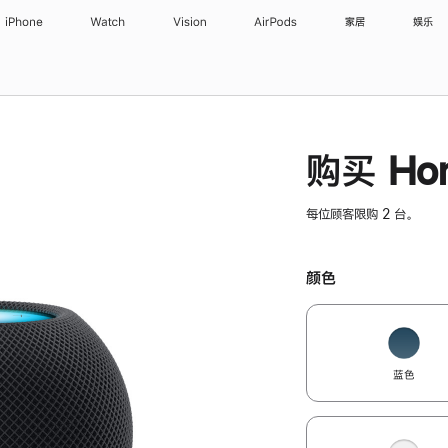
iPhone
Watch
Vision
AirPods
家居
娱乐
购买 Hom
每位顾客限购 2 台。
颜色
蓝色