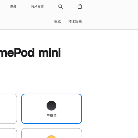
配件
技术支持
概览
技术规格
ePod mini
午夜色