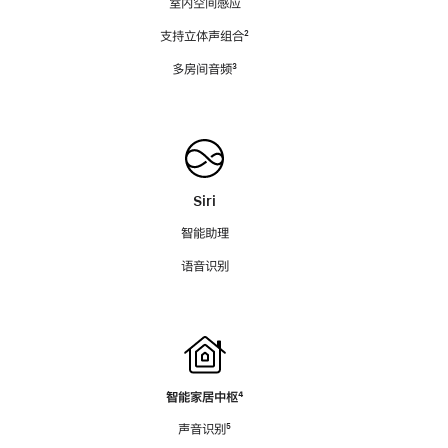
室内空间感应
支持立体声组合
脚
²
注
多房间音频
脚
³
注
Siri
智能助理
语音识别
智能家居中枢
脚
⁴
注
声音识别
脚
⁵