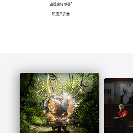
注
温湿度传感器
脚
⁶
注
私密又安全