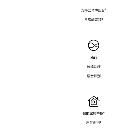
—
支持立体声组合
脚
²
注
多房间音频
脚
³
注
Siri
智能助理
语音识别
智能家居中枢
脚
⁴
注
声音识别
脚
⁵