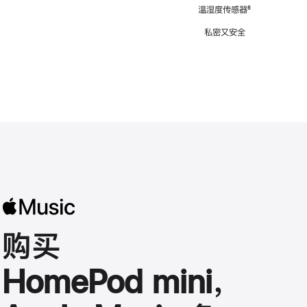
注
温湿度传感器
脚
⁶
注
私密又安全
购买
HomePod mini，