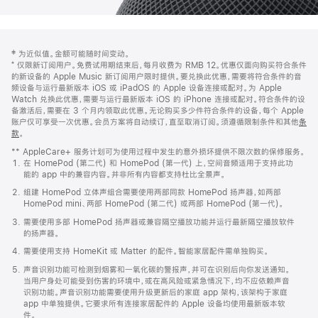
网
脚
‡ 为近似值。金额可能随时间变动。
注
页
⁺ 仅限新订阅用户。免费试用期结束后，每月收费为 RMB 12。优惠仅面向购买符合条件
页
的新设备的 Apple Music 新订阅用户限时提供。要兑换此优惠，需要将符合条件的音
频设备与运行最新版本 iOS 或 iPadOS 的 Apple 设备连接或配对。为 Apple
脚
Watch 兑换此优惠，需要与运行最新版本 iOS 的 iPhone 连接或配对。符合条件的设
备激活后，需要在 3 个月内领取此优惠。无论购买多少件符合条件的设备，每个 Apple
账户仅可享受一次优惠。会员方案将自动续订，直至取消订阅。须遵循限制条件和其他
条
款
。
(在
新
** AppleCare+ 服务计划可为使用过程中发生的意外损坏提供不限次数的保修服务。
窗
在 HomePod (第二代) 和 HomePod (第一代) 上，空间音频适用于支持此功
口
能的 app 中的兼容内容。并非所有内容都支持杜比全景声。
中
打
组建 HomePod 立体声组合需要使用两部同款 HomePod 扬声器，如两部
开)
HomePod mini、两部 HomePod (第二代) 或两部 HomePod (第一代)。
需要使用多部 HomePod 扬声器或兼容隔空播放功能并运行最新隔空播放软件
的扬声器。
需要使用支持 HomeKit 或 Matter 的配件。智能家居配件需单独购买。
声音识别功能可检测到烟雾和一氧化碳的警报声，并可在识别后向你发送通知。
当用户身处可能受到伤害的环境中，或在高风险或紧急情况下，均不应依赖声音
识别功能。声音识别功能需要使用升级更新后的家庭 app 架构，该架构于家庭
app 中单独提供。它要求所有连接家居配件的 Apple 设备均使用最新版本软
件。