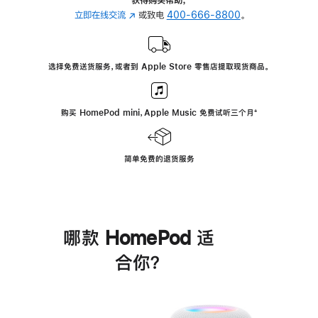
立即在线交流
(在
或致电
400-666-8800
。
新
窗
口
选择免费送货服务，或者到 Apple Store 零售店提取现货商品。
中
打
开)
购买 HomePod mini，Apple Music 免费试听三个月
脚
⁺
注
简单免费的退货服务
哪款 HomePod 适
合你？
进
一
步