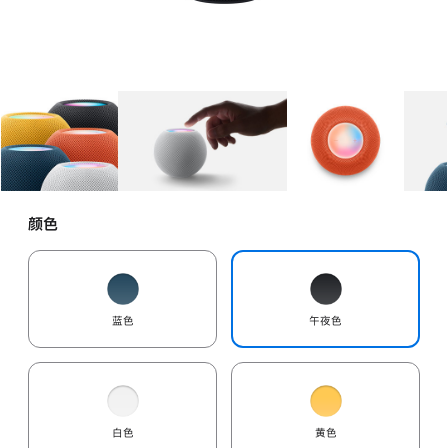
图库
图像
1
图库
图像
2
图库
图像
3
颜色
蓝色
午夜色
白色
黄色