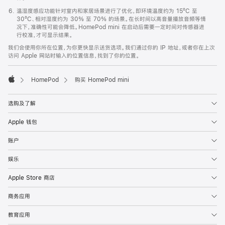
温湿度感应功能针对室内和家居场景进行了优化，即环境温度约为 15ºC 至
30ºC、相对湿度约为 30% 至 70% 的场景。在长时间以高音量播放音频等情
况下，准确性可能会降低。HomePod mini 在启动后需要一定时间对传感器进
行校准，才可显示结果。
我们会使用你所在位置，为你更快显示送货选项。我们通过你的 IP 地址，或者你在上次
访问 Apple 网站时输入的位置信息，找到了你的位置。
HomePod
购买 HomePod mini
Apple
选购及了解
Apple 钱包
账户
娱乐
Apple Store 商店
商务应用
教育应用