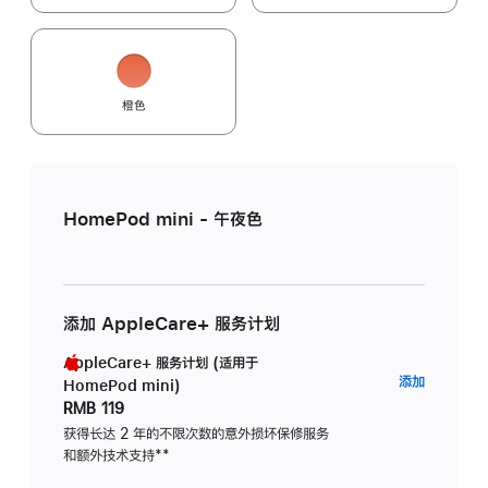
橙色
HomePod mini - 午夜色
添加 AppleCare+ 服务计划
AppleCare+ 服务计划 (适用于
AppleC
添加
HomePod mini)
服
RMB 119
务
获得长达 2 年的不限次数的意外损坏保修服务
和额外技术支持
脚
**
计
注