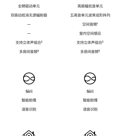
全频驱动单元
高振幅低音单元
双振动抵消无源辐射器
五高音单元波束成形阵列
—
空间音频
脚
¹
注
—
室内空间感应
支持立体声组合
脚
²
支持立体声组合
脚
²
注
注
多房间音频
脚
³
多房间音频
脚
³
注
注
Siri
Siri
智能助理
智能助理
语音识别
语音识别