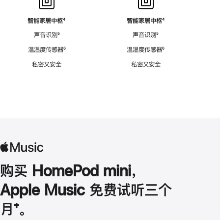
智能家居中枢
脚
⁴
智能家居中枢
脚
⁴
注
注
声音识别
脚
⁵
声音识别
脚
⁵
注
注
温湿度传感器
脚
⁶
温湿度传感器
脚
⁶
注
注
私密又安全
私密又安全
购买 HomePod mini，
Apple Music 免费试听三个
月
脚
⁺。