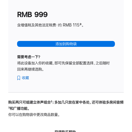
划
(适
RMB 999
用
于
含增值税及其他法定税费：约 RMB 115‡。
HomeP
mini)
添加到购物袋
需要考虑一下？
将此设备加入你的收藏，即可先保留全部配置选择，之后随时
回来再继续选购。
收藏
购买两只可组建立体声组合
脚
²；多加几只放在家中各处，还可体验多‍房‍间音频
脚
³和广播功能。
注
注
你可以在购物袋中更改商品数量。
获得购买帮助，