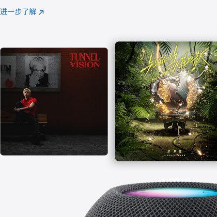
注
进一步了解
Apple
(在
Music
新
窗
口
中
打
开)