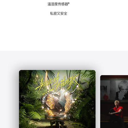
注
温湿度传感器
脚
⁶
注
私密又安全