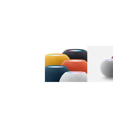
图库
图像
1