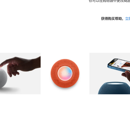
你可以在购物袋中更改商品
获得购买帮助，
立
图库
图像
2
图库
图像
3
图