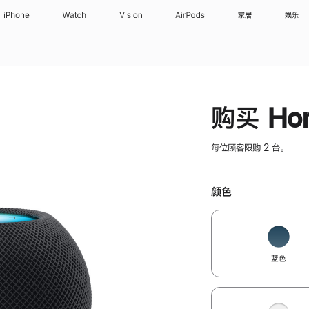
iPhone
Watch
Vision
AirPods
家居
娱乐
购买 Hom
每位顾客限购 2 台。
颜色
蓝色