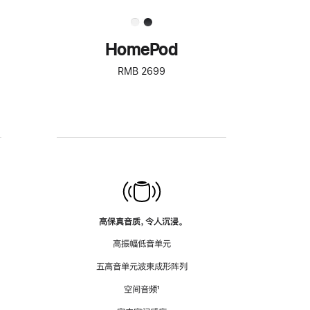
HomePod
RMB 2699
高保真音质，令人沉浸。
高振幅低音单元
五高音单元波束成形阵列
空间音频
脚
¹
注