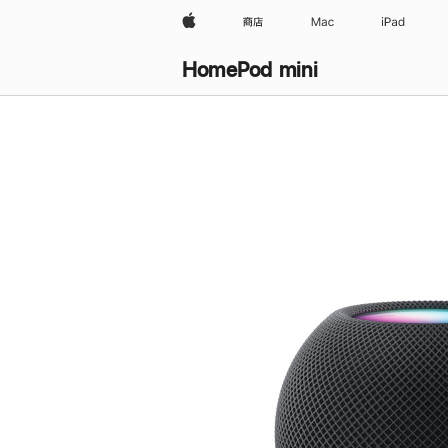
Apple
商店
Mac
iPad
HomePod mini
购
买
HomePod mini