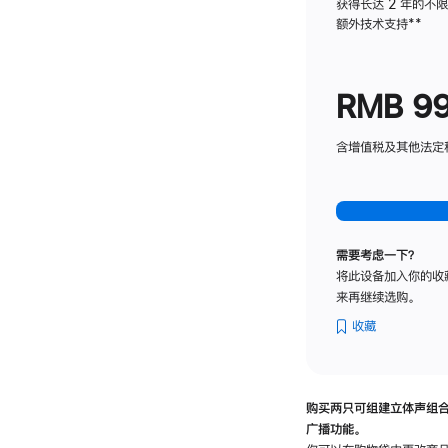
获得长达 2 年的不
额外技术支持
脚
**
注
RMB 9
含增值税及其他法定税费
需要考虑一下？
将此设备加入你的收
来再继续选购。
收藏
购买两只可组建立体声组
广播功能。