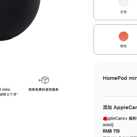
白色
橙色
HomePod min
 mini，
简单免费的退货服务
免费试听三个月
脚
⁺
注
添加 AppleCa
AppleCare+ 服
mini)
RMB 119