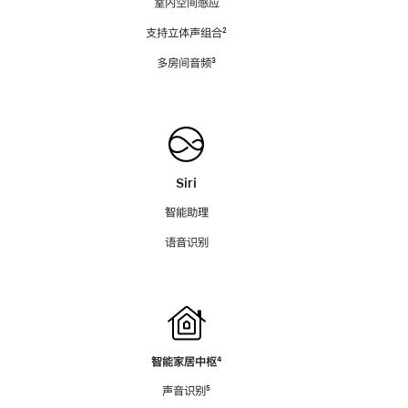
室内空间感应
支持立体声组合
脚
²
注
多房间音频
脚
³
注
Siri
智能助理
语音识别
智能家居中枢
脚
⁴
注
声音识别
脚
⁵