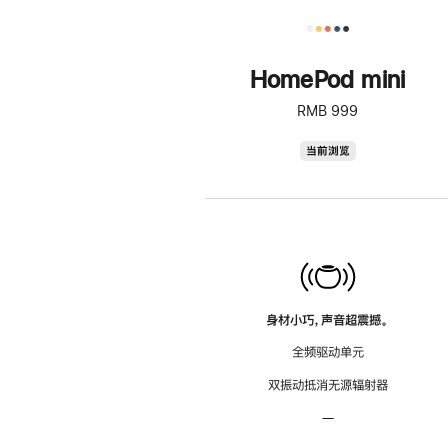
HomePod mini
RMB 999
HomePod
当前浏览
mini
身材小巧，声音超震撼。
全频驱动单元
双振动抵消无源辐射器
—