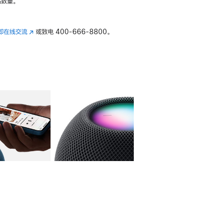
数量。
即在线交流
(在
或致电
400-666-8800。
新
窗
口
中
打
开)
库
图像
4
图库
图像
5