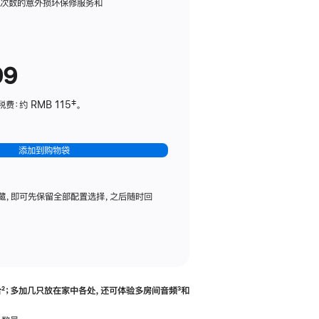
务
限次数的意外损坏保修服务和
计
划
(适
99
用
于
：约 RMB 115‡。
HomePod
mini)
添加到购物袋
藏，即可先保留全部配置选择，之后随时回
合
脚
²；多加几只放在家中各处，还可体验多‍房‍间音频
脚
³和
注
注