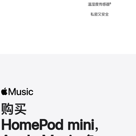
注
温湿度传感器
脚
⁶
注
私密又安全
购买
HomePod mini，