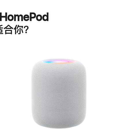
HomePod
适合你？
进
一
步
了
解
HomePod<