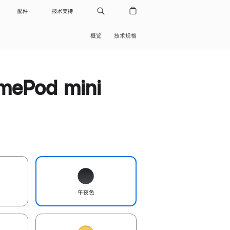
配件
技术支持
概览
技术规格
ePod mini
午夜色