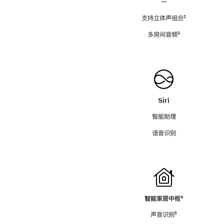
—
支持立体声组合
脚
²
注
多房间音频
脚
³
注
Siri
智能助理
语音识别
智能家居中枢
脚
⁴
注
声音识别
脚
⁵