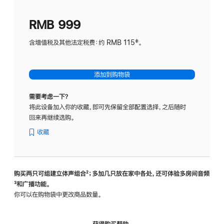
划
(适
RMB 999
用
于
含增值税及其他法定税费：约 RMB 115‡。
HomeP
mini)
添加到购物袋
需要考虑一下？
将此设备加入你的收藏，即可先保留全部配置选择，之后随时
回来再继续选购。
收藏
购买两只可组建立体声组合
脚
²；多加几只放在家中各处，还可体验多‍房‍间音频
脚
³和广播功能。
注
注
你可以在购物袋中更改商品数量。
获得购买帮助，