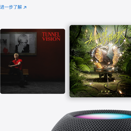
注
进一步了解
Apple
(在
Music
新
窗
口
中
打
开)