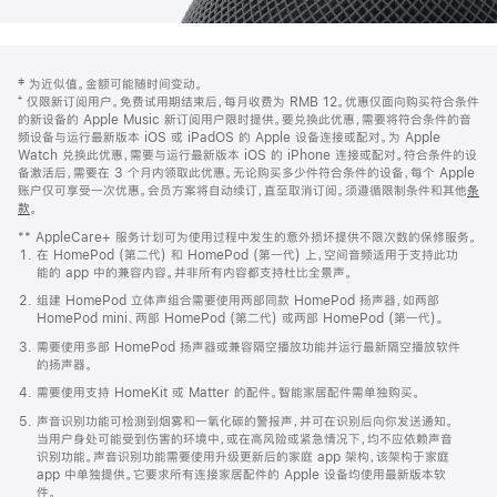
网
脚
‡ 为近似值。金额可能随时间变动。
注
页
⁺ 仅限新订阅用户。免费试用期结束后，每月收费为 RMB 12。优惠仅面向购买符合条件
页
的新设备的 Apple Music 新订阅用户限时提供。要兑换此优惠，需要将符合条件的音
频设备与运行最新版本 iOS 或 iPadOS 的 Apple 设备连接或配对。为 Apple
脚
Watch 兑换此优惠，需要与运行最新版本 iOS 的 iPhone 连接或配对。符合条件的设
备激活后，需要在 3 个月内领取此优惠。无论购买多少件符合条件的设备，每个 Apple
账户仅可享受一次优惠。会员方案将自动续订，直至取消订阅。须遵循限制条件和其他
条
款
。
(在
新
** AppleCare+ 服务计划可为使用过程中发生的意外损坏提供不限次数的保修服务。
窗
在 HomePod (第二代) 和 HomePod (第一代) 上，空间音频适用于支持此功
口
能的 app 中的兼容内容。并非所有内容都支持杜比全景声。
中
打
组建 HomePod 立体声组合需要使用两部同款 HomePod 扬声器，如两部
开)
HomePod mini、两部 HomePod (第二代) 或两部 HomePod (第一代)。
需要使用多部 HomePod 扬声器或兼容隔空播放功能并运行最新隔空播放软件
的扬声器。
需要使用支持 HomeKit 或 Matter 的配件。智能家居配件需单独购买。
声音识别功能可检测到烟雾和一氧化碳的警报声，并可在识别后向你发送通知。
当用户身处可能受到伤害的环境中，或在高风险或紧急情况下，均不应依赖声音
识别功能。声音识别功能需要使用升级更新后的家庭 app 架构，该架构于家庭
app 中单独提供。它要求所有连接家居配件的 Apple 设备均使用最新版本软
件。