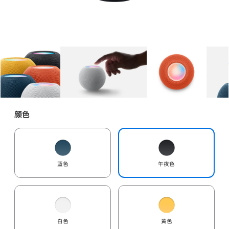
图库
图像
1
图库
图像
2
图库
图像
3
颜色
蓝色
午夜色
白色
黄色