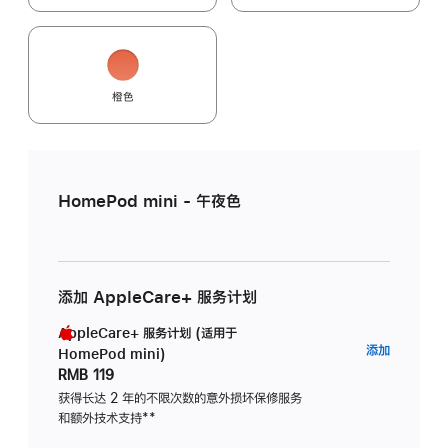
橙色
HomePod mini - 午夜色
添加 AppleCare+ 服务计划
AppleCare+ 服务计划 (适用于
AppleC
添加
HomePod mini)
服
RMB 119
务
获得长达 2 年的不限次数的意外损坏保修服务
和额外技术支持
脚
**
计
注