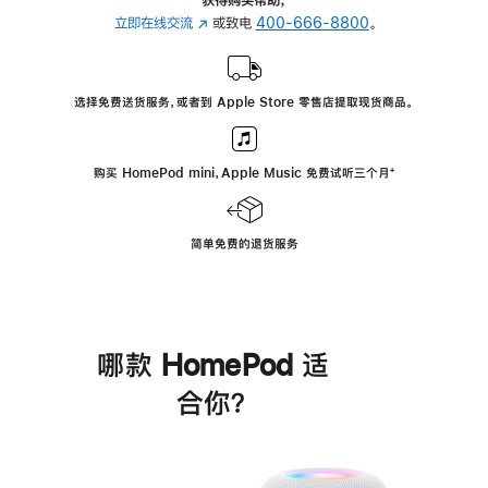
立即在线交流
(在
或致电
400-666-8800
。
新
窗
口
选择免费送货服务，或者到 Apple Store 零售店提取现货商品。
中
打
开)
购买 HomePod mini，Apple Music 免费试听三个月
脚
⁺
注
简单免费的退货服务
哪款 HomePod 适
合你？
进
一
步