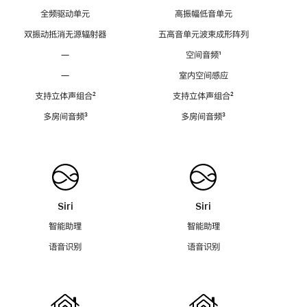
全频驱动单元
高振幅低音单元
双振动抵消无源辐射器
五高音单元波束成形阵列
—
空间音频
脚
¹
注
—
室内空间感应
支持立体声组合
脚
²
支持立体声组合
脚
²
注
注
多房间音频
脚
³
多房间音频
脚
³
注
注
Siri
Siri
智能助理
智能助理
语音识别
语音识别