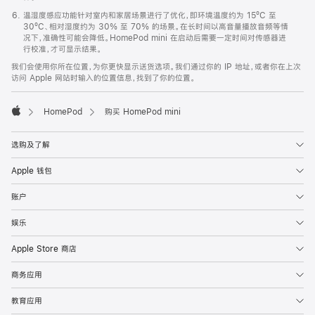
温湿度感应功能针对室内和家居场景进行了优化，即环境温度约为 15ºC 至
30ºC、相对湿度约为 30% 至 70% 的场景。在长时间以高音量播放音频等情
况下，准确性可能会降低。HomePod mini 在启动后需要一定时间对传感器进
行校准，才可显示结果。
我们会使用你所在位置，为你更快显示送货选项。我们通过你的 IP 地址，或者你在上次
访问 Apple 网站时输入的位置信息，找到了你的位置。
HomePod
购买 HomePod mini
Apple
选购及了解
Apple 钱包
账户
娱乐
Apple Store 商店
商务应用
教育应用