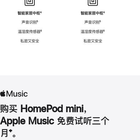
智能家居中枢
脚
⁴
智能家居中枢
脚
⁴
注
注
声音识别
脚
⁵
声音识别
脚
⁵
注
注
温湿度传感器
脚
⁶
温湿度传感器
脚
⁶
注
注
私密又安全
私密又安全
购买 HomePod mini，
Apple Music 免费试听三个
月
脚
⁺。