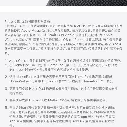
网
脚
‡ 为近似值。金额可能随时间变动。
注
页
⁺ 仅限新订阅用户。免费试用期结束后，每月收费为 RMB 12。优惠仅面向购买符合条件
页
的新设备的 Apple Music 新订阅用户限时提供。要兑换此优惠，需要将符合条件的音
频设备与运行最新版本 iOS 或 iPadOS 的 Apple 设备连接或配对。为 Apple
脚
Watch 兑换此优惠，需要与运行最新版本 iOS 的 iPhone 连接或配对。符合条件的设
备激活后，需要在 3 个月内领取此优惠。无论购买多少件符合条件的设备，每个 Apple
账户仅可享受一次优惠。会员方案将自动续订，直至取消订阅。须遵循限制条件和其他
条
款
。
(在
新
** AppleCare+ 服务计划可为使用过程中发生的意外损坏提供不限次数的保修服务。
窗
在 HomePod (第二代) 和 HomePod (第一代) 上，空间音频适用于支持此功
口
能的 app 中的兼容内容。并非所有内容都支持杜比全景声。
中
打
组建 HomePod 立体声组合需要使用两部同款 HomePod 扬声器，如两部
开)
HomePod mini、两部 HomePod (第二代) 或两部 HomePod (第一代)。
需要使用多部 HomePod 扬声器或兼容隔空播放功能并运行最新隔空播放软件
的扬声器。
需要使用支持 HomeKit 或 Matter 的配件。智能家居配件需单独购买。
声音识别功能可检测到烟雾和一氧化碳的警报声，并可在识别后向你发送通知。
当用户身处可能受到伤害的环境中，或在高风险或紧急情况下，均不应依赖声音
识别功能。声音识别功能需要使用升级更新后的家庭 app 架构，该架构于家庭
app 中单独提供。它要求所有连接家居配件的 Apple 设备均使用最新版本软
件。