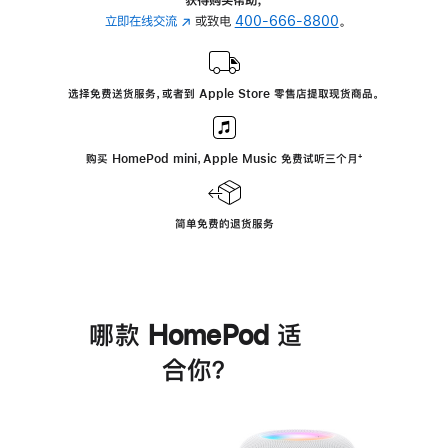
立即在线交流
(在
或致电
400-666-8800
。
新
窗
口
选择免费送货服务，或者到 Apple Store 零售店提取现货商品。
中
打
开)
购买 HomePod mini，Apple Music 免费试听三个月
脚
⁺
注
简单免费的退货服务
哪款 HomePod 适
合你？
进
一
步