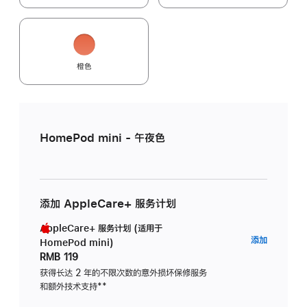
橙色
HomePod mini - 午夜色
添加 AppleCare+ 服务计划
AppleCare+ 服务计划 (适用于
AppleC
添加
HomePod mini)
服
RMB 119
务
获得长达 2 年的不限次数的意外损坏保修服务
和额外技术支持
脚
**
计
注