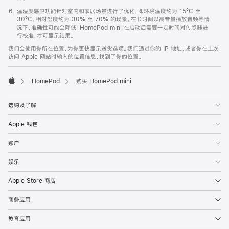
温湿度感应功能针对室内和家居场景进行了优化，即环境温度约为 15ºC 至
30ºC、相对湿度约为 30% 至 70% 的场景。在长时间以高音量播放音频等情
况下，准确性可能会降低。HomePod mini 在启动后需要一定时间对传感器进
行校准，才可显示结果。
我们会使用你所在位置，为你更快显示送货选项。我们通过你的 IP 地址，或者你在上次
访问 Apple 网站时输入的位置信息，找到了你的位置。
HomePod
购买 HomePod mini
Apple
选购及了解
Apple 钱包
账户
娱乐
Apple Store 商店
商务应用
教育应用