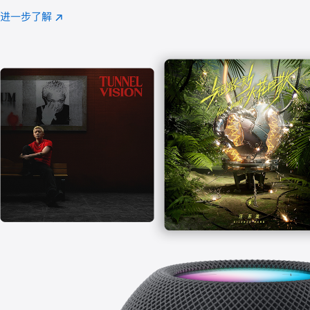
注
进一步了解
Apple
(在
Music
新
窗
口
中
打
开)