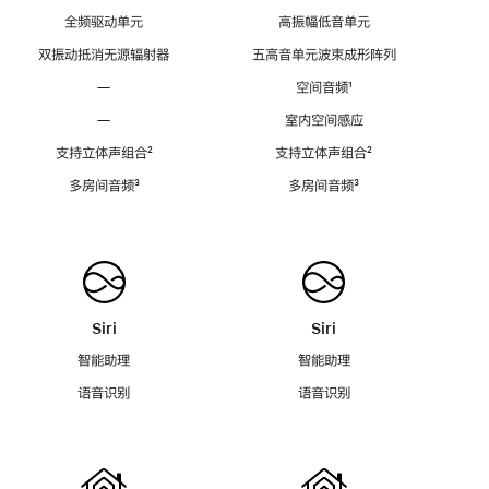
全频驱动单元
高振幅低音单元
双振动抵消无源辐射器
五高音单元波束成形阵列
—
空间音频
脚
¹
注
—
室内空间感应
支持立体声组合
脚
²
支持立体声组合
脚
²
注
注
多房间音频
脚
³
多房间音频
脚
³
注
注
Siri
Siri
智能助理
智能助理
语音识别
语音识别