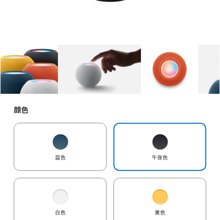
图库
图像
1
图库
图像
2
图库
图像
3
颜色
蓝色
午夜色
白色
黄色