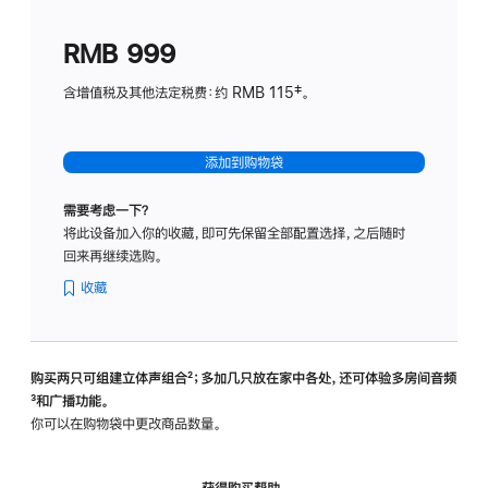
划
(适
RMB 999
用
于
含增值税及其他法定税费：约 RMB 115‡。
HomeP
mini)
添加到购物袋
需要考虑一下？
将此设备加入你的收藏，即可先保留全部配置选择，之后随时
回来再继续选购。
收藏
购买两只可组建立体声组合
脚
²；多加几只放在家中各处，还可体验多‍房‍间音频
脚
³和广播功能。
注
注
你可以在购物袋中更改商品数量。
获得购买帮助，