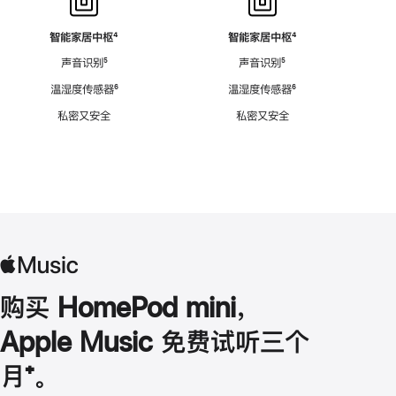
智能家居中枢
脚
⁴
智能家居中枢
脚
⁴
注
注
声音识别
脚
⁵
声音识别
脚
⁵
注
注
温湿度传感器
脚
⁶
温湿度传感器
脚
⁶
注
注
私密又安全
私密又安全
购买 HomePod mini，
Apple Music 免费试听三个
月
脚
⁺。