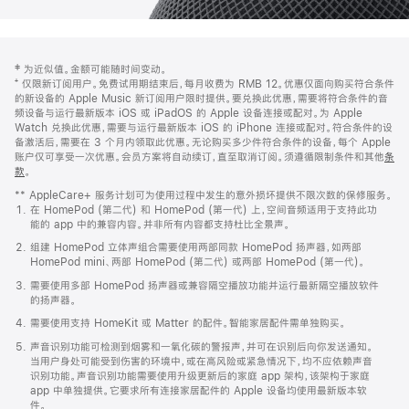
网
脚
‡ 为近似值。金额可能随时间变动。
注
页
⁺ 仅限新订阅用户。免费试用期结束后，每月收费为 RMB 12。优惠仅面向购买符合条件
页
的新设备的 Apple Music 新订阅用户限时提供。要兑换此优惠，需要将符合条件的音
频设备与运行最新版本 iOS 或 iPadOS 的 Apple 设备连接或配对。为 Apple
脚
Watch 兑换此优惠，需要与运行最新版本 iOS 的 iPhone 连接或配对。符合条件的设
备激活后，需要在 3 个月内领取此优惠。无论购买多少件符合条件的设备，每个 Apple
账户仅可享受一次优惠。会员方案将自动续订，直至取消订阅。须遵循限制条件和其他
条
款
。
(在
新
** AppleCare+ 服务计划可为使用过程中发生的意外损坏提供不限次数的保修服务。
窗
在 HomePod (第二代) 和 HomePod (第一代) 上，空间音频适用于支持此功
口
能的 app 中的兼容内容。并非所有内容都支持杜比全景声。
中
打
组建 HomePod 立体声组合需要使用两部同款 HomePod 扬声器，如两部
开)
HomePod mini、两部 HomePod (第二代) 或两部 HomePod (第一代)。
需要使用多部 HomePod 扬声器或兼容隔空播放功能并运行最新隔空播放软件
的扬声器。
需要使用支持 HomeKit 或 Matter 的配件。智能家居配件需单独购买。
声音识别功能可检测到烟雾和一氧化碳的警报声，并可在识别后向你发送通知。
当用户身处可能受到伤害的环境中，或在高风险或紧急情况下，均不应依赖声音
识别功能。声音识别功能需要使用升级更新后的家庭 app 架构，该架构于家庭
app 中单独提供。它要求所有连接家居配件的 Apple 设备均使用最新版本软
件。