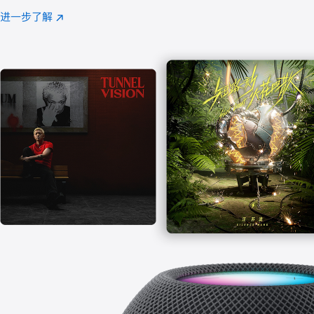
注
进一步了解
Apple
(在
Music
新
窗
口
中
打
开)