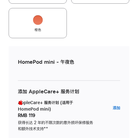
橙色
HomePod mini - 午夜色
添加 AppleCare+ 服务计划
AppleCare+ 服务计划 (适用于
AppleC
添加
HomePod mini)
服
RMB 119
务
获得长达 2 年的不限次数的意外损坏保修服务
和额外技术支持
脚
**
计
注