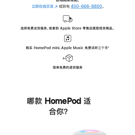
立即在线交流
(在
或致电
400-666-8800
。
新
窗
口
选择免费送货服务，或者到 Apple Store 零售店提取现货商品。
中
打
开)
购买 HomePod mini，Apple Music 免费试听三个月
脚
⁺
注
简单免费的退货服务
哪款 HomePod 适
合你？
进
一
步