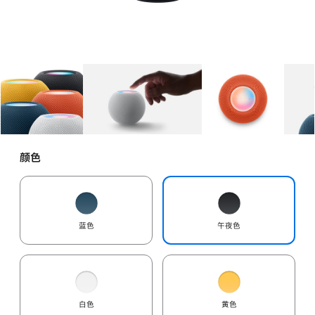
图库
图像
1
图库
图像
2
图库
图像
3
颜色
蓝色
午夜色
白色
黄色