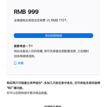
划
(适
RMB 999
用
于
含增值税及其他法定税费：约 RMB 115‡。
HomeP
mini)
添加到购物袋
需要考虑一下？
将此设备加入你的收藏，即可先保留全部配置选择，之后随时
回来再继续选购。
收藏
购买两只可组建立体声组合
脚
²；多加几只放在家中各处，还可体验多‍房‍间音频
脚
³和广播功能。
注
注
你可以在购物袋中更改商品数量。
获得购买帮助，