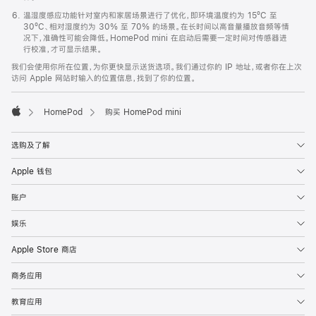
温湿度感应功能针对室内和家居场景进行了优化，即环境温度约为 15ºC 至
30ºC、相对湿度约为 30% 至 70% 的场景。在长时间以高音量播放音频等情
况下，准确性可能会降低。HomePod mini 在启动后需要一定时间对传感器进
行校准，才可显示结果。
我们会使用你所在位置，为你更快显示送货选项。我们通过你的 IP 地址，或者你在上次
访问 Apple 网站时输入的位置信息，找到了你的位置。
HomePod
购买 HomePod mini
Apple
选购及了解
Apple 钱包
账户
娱乐
Apple Store 商店
商务应用
教育应用