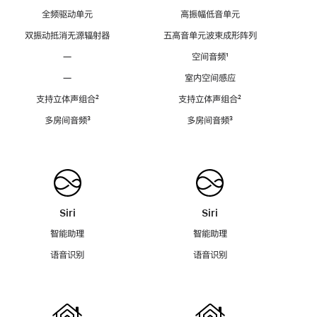
全频驱动单元
高振幅低音单元
双振动抵消无源辐射器
五高音单元波束成形阵列
—
空间音频
脚
¹
注
—
室内空间感应
支持立体声组合
脚
²
支持立体声组合
脚
²
注
注
多房间音频
脚
³
多房间音频
脚
³
注
注
Siri
Siri
智能助理
智能助理
语音识别
语音识别