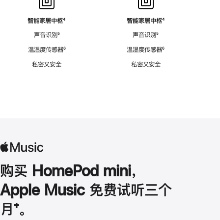
智能家居中枢
脚
⁴
智能家居中枢
脚
⁴
注
注
声音识别
脚
⁵
声音识别
脚
⁵
注
注
温湿度传感器
脚
⁶
温湿度传感器
脚
⁶
注
注
私密又安全
私密又安全
购买 HomePod mini，
Apple Music 免费试听三个
月
脚
⁺。