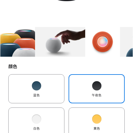
图库
图像
1
图库
图像
2
图库
图像
3
颜色
蓝色
午夜色
白色
黄色