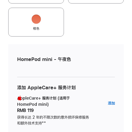
橙色
HomePod mini - 午夜色
添加 AppleCare+ 服务计划
AppleCare+ 服务计划 (适用于
AppleC
添加
HomePod mini)
服
RMB 119
务
获得长达 2 年的不限次数的意外损坏保修服务
和额外技术支持
脚
**
计
注