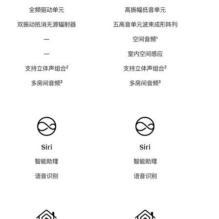
全频驱动单元
高振幅低音单元
双振动抵消无源辐射器
五高音单元波束成形阵列
—
空间音频
脚
¹
注
—
室内空间感应
支持立体声组合
脚
²
支持立体声组合
脚
²
注
注
多房间音频
脚
³
多房间音频
脚
³
注
注
Siri
Siri
智能助理
智能助理
语音识别
语音识别