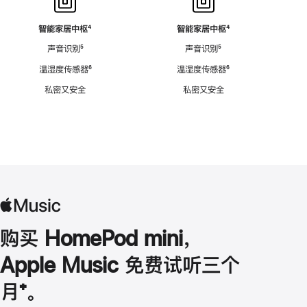
智能家居中枢
脚
⁴
智能家居中枢
脚
⁴
注
注
声音识别
脚
⁵
声音识别
脚
⁵
注
注
温湿度传感器
脚
⁶
温湿度传感器
脚
⁶
注
注
私密又安全
私密又安全
购买 HomePod mini，
Apple Music 免费试听三个
月
脚
⁺。