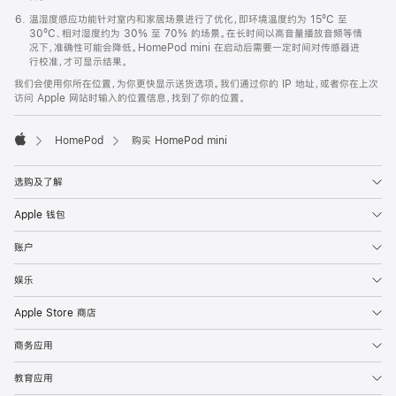
温湿度感应功能针对室内和家居场景进行了优化，即环境温度约为 15ºC 至
30ºC、相对湿度约为 30% 至 70% 的场景。在长时间以高音量播放音频等情
况下，准确性可能会降低。HomePod mini 在启动后需要一定时间对传感器进
行校准，才可显示结果。
我们会使用你所在位置，为你更快显示送货选项。我们通过你的 IP 地址，或者你在上次
访问 Apple 网站时输入的位置信息，找到了你的位置。
HomePod
购买 HomePod mini
Apple
选购及了解
Apple 钱包
账户
娱乐
Apple Store 商店
商务应用
教育应用