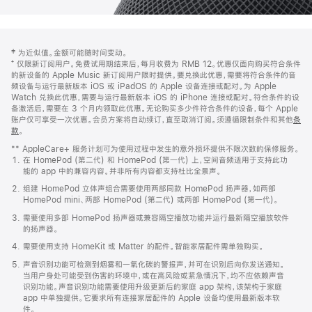
网
脚
‡ 为近似值。金额可能随时间变动。
注
页
⁺ 仅限新订阅用户。免费试用期结束后，每月收费为 RMB 12。优惠仅面向购买符合条件
页
的新设备的 Apple Music 新订阅用户限时提供。要兑换此优惠，需要将符合条件的音
频设备与运行最新版本 iOS 或 iPadOS 的 Apple 设备连接或配对。为 Apple
脚
Watch 兑换此优惠，需要与运行最新版本 iOS 的 iPhone 连接或配对。符合条件的设
备激活后，需要在 3 个月内领取此优惠。无论购买多少件符合条件的设备，每个 Apple
账户仅可享受一次优惠。会员方案将自动续订，直至取消订阅。须遵循限制条件和其他
条
款
。
(在
新
** AppleCare+ 服务计划可为使用过程中发生的意外损坏提供不限次数的保修服务。
窗
在 HomePod (第二代) 和 HomePod (第一代) 上，空间音频适用于支持此功
口
能的 app 中的兼容内容。并非所有内容都支持杜比全景声。
中
打
组建 HomePod 立体声组合需要使用两部同款 HomePod 扬声器，如两部
开)
HomePod mini、两部 HomePod (第二代) 或两部 HomePod (第一代)。
需要使用多部 HomePod 扬声器或兼容隔空播放功能并运行最新隔空播放软件
的扬声器。
需要使用支持 HomeKit 或 Matter 的配件。智能家居配件需单独购买。
声音识别功能可检测到烟雾和一氧化碳的警报声，并可在识别后向你发送通知。
当用户身处可能受到伤害的环境中，或在高风险或紧急情况下，均不应依赖声音
识别功能。声音识别功能需要使用升级更新后的家庭 app 架构，该架构于家庭
app 中单独提供。它要求所有连接家居配件的 Apple 设备均使用最新版本软
件。