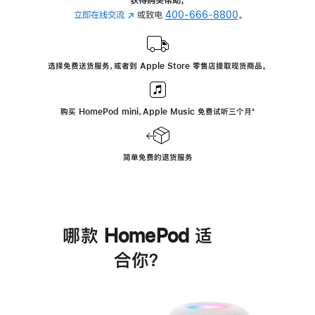
立即在线交流
(在
或致电
400-666-8800
。
新
窗
口
选择免费送货服务，或者到 Apple Store 零售店提取现货商品。
中
打
开)
购买 HomePod mini，Apple Music 免费试听三个月
脚
⁺
注
简单免费的退货服务
哪款 HomePod 适
合你？
进
一
步