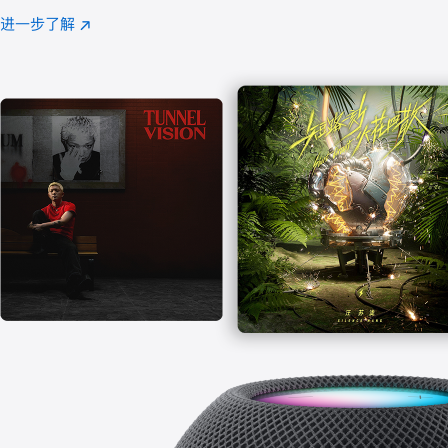
注
进一步了解
Apple
(在
Music
新
窗
口
中
打
开)