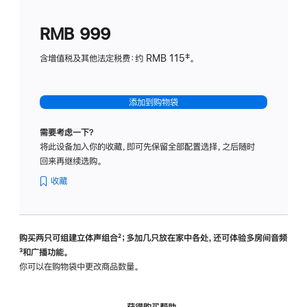
划
(适
RMB 999
用
于
含增值税及其他法定税费：约 RMB 115‡。
HomeP
mini)
添加到购物袋
需要考虑一下？
将此设备加入你的收藏，即可先保留全部配置选择，之后随时
回来再继续选购。
收藏
购买两只可组建立体声组合
脚
²；多加几只放在家中各处，还可体验多‍房‍间音频
脚
³和广播功能。
注
注
你可以在购物袋中更改商品数量。
获得购买帮助，