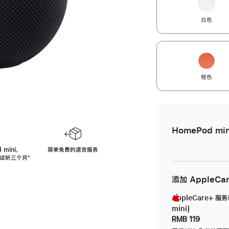
白色
橙色
HomePod min
 mini，
简单免费的退货服务
免费试听三个月
脚
⁺
注
添加 AppleCa
AppleCare+ 服
mini)
RMB 119