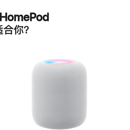
HomePod
适合你？
进
一
步
了
解
HomePod<