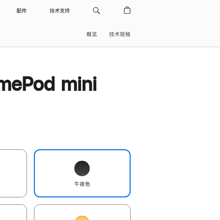
配件
技术支持
概览
技术规格
ePod mini
午夜色