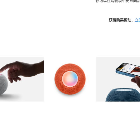
你可以在购物袋中更改商品
获得购买帮助，
立
图库
图像
2
图库
图像
3
图