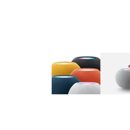
图库
图像
1