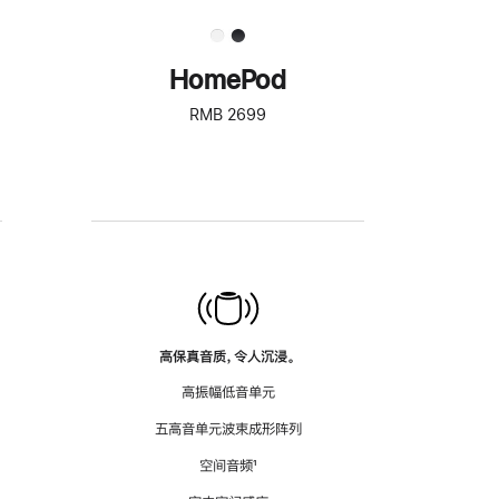
HomePod
RMB 2699
高保真音质，令人沉浸。
高振幅低音单元
五高音单元波束成形阵列
空间音频
脚
¹
注