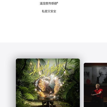
注
温湿度传感器
脚
⁶
注
私密又安全