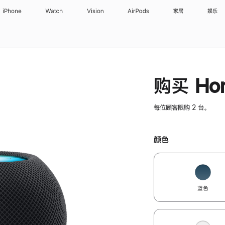
iPhone
Watch
Vision
AirPods
家居
娱乐
购买 Hom
每位顾客限购 2 台。
颜色
蓝色