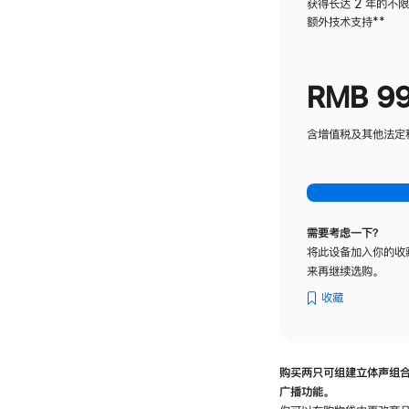
获得长达 2 年的不
额外技术支持
脚
**
注
RMB 9
含增值税及其他法定税费
需要考虑一下？
将此设备加入你的收
来再继续选购。
收藏
购买两只可组建立体声组
广播功能。