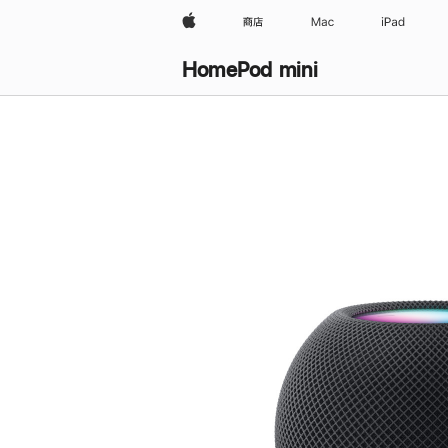
Apple
商店
Mac
iPad
HomePod mini
购
买
HomePod mini