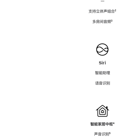
—
支持立体声组合
脚
²
注
多房间音频
脚
³
注
Siri
智能助理
语音识别
智能家居中枢
脚
⁴
注
声音识别
脚
⁵