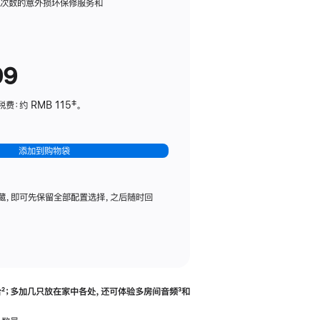
务
限次数的意外损坏保修服务和
计
划
(适
99
用
于
：约 RMB 115‡。
HomePod
mini)
添加到购物袋
藏，即可先保留全部配置选择，之后随时回
合
脚
²；多加几只放在家中各处，还可体验多‍房‍间音频
脚
³和
注
注