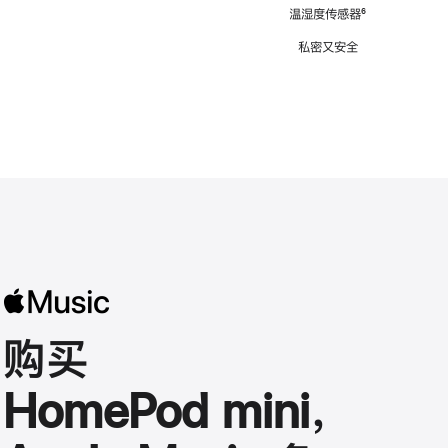
注
温湿度传感器
脚
⁶
注
私密又安全
购买
HomePod mini，