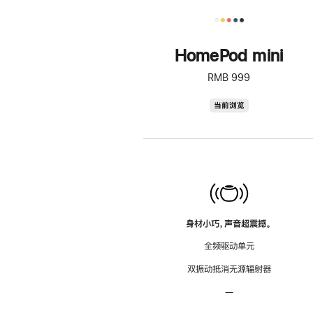
HomePod mini
RMB 999
HomePod
当前浏览
mini
身材小巧，声音超震撼。
全频驱动单元
双振动抵消无源辐射器
—