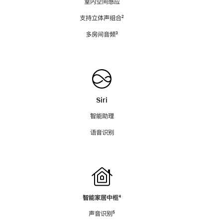
室内空间感应
支持立体声组合
脚
²
注
多房间音频
脚
³
注
Siri
智能助理
语音识别
智能家居中枢
脚
⁴
注
声音识别
脚
⁵