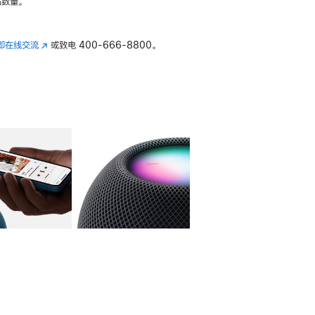
数量。
即在线交流
(在
或致电
400-666-8800。
新
窗
口
中
打
开)
库
图像
4
图库
图像
5