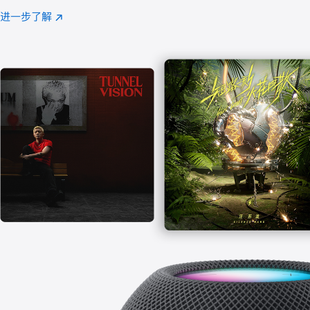
注
进一步了解
Apple
(在
Music
新
窗
口
中
打
开)