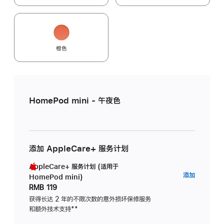
橙色
HomePod mini - 午夜色
添加 AppleCare+ 服务计划
AppleCare+ 服务计划 (适用于
AppleC
添加
HomePod mini)
服
RMB 119
务
获得长达 2 年的不限次数的意外损坏保修服务
和额外技术支持
脚
**
计
注