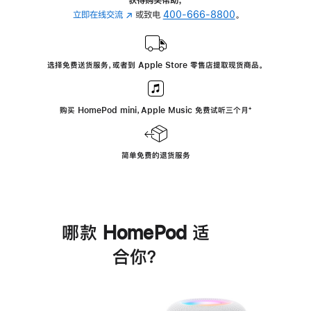
立即在线交流
(在
或致电
400-666-8800
。
新
窗
口
选择免费送货服务，或者到 Apple Store 零售店提取现货商品。
中
打
开)
购买 HomePod mini，Apple Music 免费试听三个月
脚
⁺
注
简单免费的退货服务
哪款 HomePod 适
合你？
进
一
步