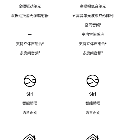
全频驱动单元
高振幅低音单元
双振动抵消无源辐射器
五高音单元波束成形阵列
—
空间音频
脚
¹
注
—
室内空间感应
支持立体声组合
脚
²
支持立体声组合
脚
²
注
注
多房间音频
脚
³
多房间音频
脚
³
注
注
Siri
Siri
智能助理
智能助理
语音识别
语音识别