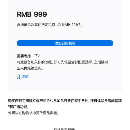
划
(适
RMB 999
用
于
含增值税及其他法定税费：约 RMB 115‡。
HomeP
mini)
添加到购物袋
需要考虑一下？
将此设备加入你的收藏，即可先保留全部配置选择，之后随时
回来再继续选购。
收藏
购买两只可组建立体声组合
脚
²；多加几只放在家中各处，还可体验多‍房‍间音频
脚
³和广播功能。
注
注
你可以在购物袋中更改商品数量。
获得购买帮助，