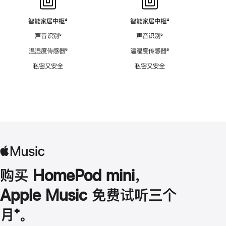
智能家居中枢
脚
⁴
智能家居中枢
脚
⁴
注
注
声音识别
脚
⁵
声音识别
脚
⁵
注
注
温湿度传感器
脚
⁶
温湿度传感器
脚
⁶
注
注
私密又安全
私密又安全
购买 HomePod mini，
Apple Music 免费试听三个
月
脚
⁺。