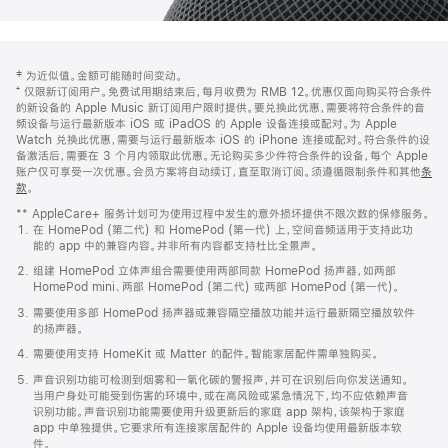
网
脚
‡ 为近似值。金额可能随时间变动。
注
页
⁺ 仅限新订阅用户。免费试用期结束后，每月收费为 RMB 12。优惠仅面向购买符合条件
页
的新设备的 Apple Music 新订阅用户限时提供。要兑换此优惠，需要将符合条件的音
频设备与运行最新版本 iOS 或 iPadOS 的 Apple 设备连接或配对。为 Apple
脚
Watch 兑换此优惠，需要与运行最新版本 iOS 的 iPhone 连接或配对。符合条件的设
备激活后，需要在 3 个月内领取此优惠。无论购买多少件符合条件的设备，每个 Apple
账户仅可享受一次优惠。会员方案将自动续订，直至取消订阅。须遵循限制条件和其他
条
款
。
(在
新
** AppleCare+ 服务计划可为使用过程中发生的意外损坏提供不限次数的保修服务。
窗
在 HomePod (第二代) 和 HomePod (第一代) 上，空间音频适用于支持此功
口
能的 app 中的兼容内容。并非所有内容都支持杜比全景声。
中
打
组建 HomePod 立体声组合需要使用两部同款 HomePod 扬声器，如两部
开)
HomePod mini、两部 HomePod (第二代) 或两部 HomePod (第一代)。
需要使用多部 HomePod 扬声器或兼容隔空播放功能并运行最新隔空播放软件
的扬声器。
需要使用支持 HomeKit 或 Matter 的配件。智能家居配件需单独购买。
声音识别功能可检测到烟雾和一氧化碳的警报声，并可在识别后向你发送通知。
当用户身处可能受到伤害的环境中，或在高风险或紧急情况下，均不应依赖声音
识别功能。声音识别功能需要使用升级更新后的家庭 app 架构，该架构于家庭
app 中单独提供。它要求所有连接家居配件的 Apple 设备均使用最新版本软
件。