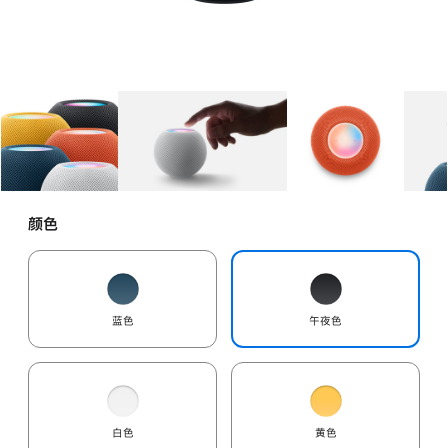
图库
图像
1
图库
图像
2
图库
图像
3
颜色
蓝色
午夜色
白色
黄色