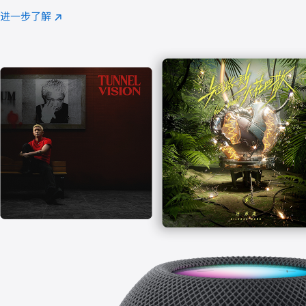
注
进一步了解
Apple
(在
Music
新
窗
口
中
打
开)