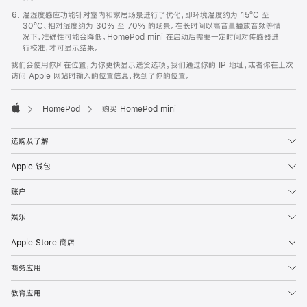
温湿度感应功能针对室内和家居场景进行了优化，即环境温度约为 15ºC 至
30ºC、相对湿度约为 30% 至 70% 的场景。在长时间以高音量播放音频等情
况下，准确性可能会降低。HomePod mini 在启动后需要一定时间对传感器进
行校准，才可显示结果。
我们会使用你所在位置，为你更快显示送货选项。我们通过你的 IP 地址，或者你在上次
访问 Apple 网站时输入的位置信息，找到了你的位置。
HomePod
购买 HomePod mini
Apple
选购及了解
Apple 钱包
账户
娱乐
Apple Store 商店
商务应用
教育应用