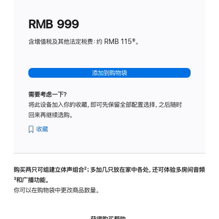
划
(适
RMB 999
用
于
含增值税及其他法定税费：约 RMB 115‡。
HomeP
mini)
添加到购物袋
需要考虑一下？
将此设备加入你的收藏，即可先保留全部配置选择，之后随时
回来再继续选购。
收藏
购买两只可组建立体声组合
脚
²；多加几只放在家中各处，还可体验多‍房‍间音频
脚
³和广播功能。
注
注
你可以在购物袋中更改商品数量。
获得购买帮助，