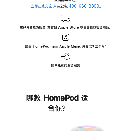
立即在线交流
(在
或致电
400-666-8800
。
新
窗
口
选择免费送货服务，或者到 Apple Store 零售店提取现货商品。
中
打
开)
购买 HomePod mini，Apple Music 免费试听三个月
脚
⁺
注
简单免费的退货服务
哪款 HomePod 适
合你？
进
一
步