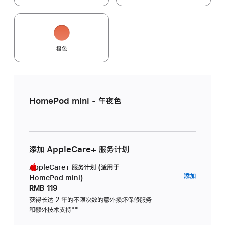
橙色
HomePod mini - 午夜色
添加 AppleCare+ 服务计划
AppleCare+ 服务计划 (适用于
AppleC
添加
HomePod mini)
服
RMB 119
务
获得长达 2 年的不限次数的意外损坏保修服务
和额外技术支持
脚
**
计
注