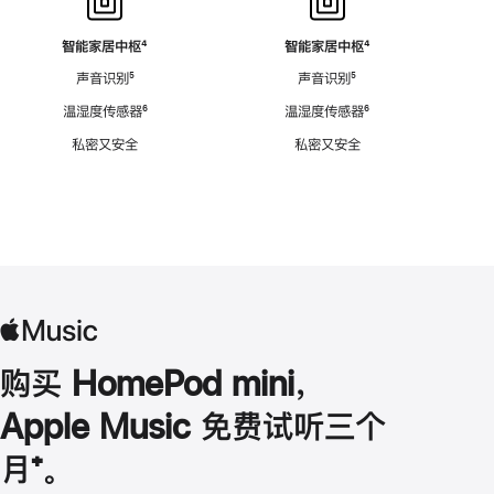
智能家居中枢
脚
⁴
智能家居中枢
脚
⁴
注
注
声音识别
脚
⁵
声音识别
脚
⁵
注
注
温湿度传感器
脚
⁶
温湿度传感器
脚
⁶
注
注
私密又安全
私密又安全
购买 HomePod mini，
Apple Music 免费试听三个
月
脚
⁺。