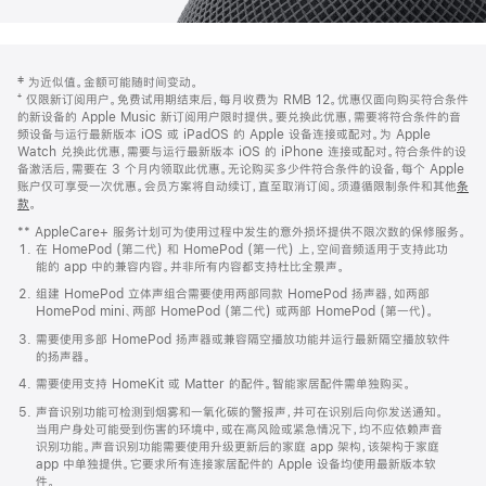
网
脚
‡ 为近似值。金额可能随时间变动。
注
页
⁺ 仅限新订阅用户。免费试用期结束后，每月收费为 RMB 12。优惠仅面向购买符合条件
页
的新设备的 Apple Music 新订阅用户限时提供。要兑换此优惠，需要将符合条件的音
频设备与运行最新版本 iOS 或 iPadOS 的 Apple 设备连接或配对。为 Apple
脚
Watch 兑换此优惠，需要与运行最新版本 iOS 的 iPhone 连接或配对。符合条件的设
备激活后，需要在 3 个月内领取此优惠。无论购买多少件符合条件的设备，每个 Apple
账户仅可享受一次优惠。会员方案将自动续订，直至取消订阅。须遵循限制条件和其他
条
款
。
(在
新
** AppleCare+ 服务计划可为使用过程中发生的意外损坏提供不限次数的保修服务。
窗
在 HomePod (第二代) 和 HomePod (第一代) 上，空间音频适用于支持此功
口
能的 app 中的兼容内容。并非所有内容都支持杜比全景声。
中
打
组建 HomePod 立体声组合需要使用两部同款 HomePod 扬声器，如两部
开)
HomePod mini、两部 HomePod (第二代) 或两部 HomePod (第一代)。
需要使用多部 HomePod 扬声器或兼容隔空播放功能并运行最新隔空播放软件
的扬声器。
需要使用支持 HomeKit 或 Matter 的配件。智能家居配件需单独购买。
声音识别功能可检测到烟雾和一氧化碳的警报声，并可在识别后向你发送通知。
当用户身处可能受到伤害的环境中，或在高风险或紧急情况下，均不应依赖声音
识别功能。声音识别功能需要使用升级更新后的家庭 app 架构，该架构于家庭
app 中单独提供。它要求所有连接家居配件的 Apple 设备均使用最新版本软
件。