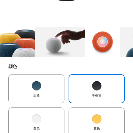
图库
图像
1
图库
图像
2
图库
图像
3
颜色
蓝色
午夜色
白色
黄色