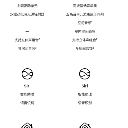
全频驱动单元
高振幅低音单元
双振动抵消无源辐射器
五高音单元波束成形阵列
—
空间音频
脚
¹
注
—
室内空间感应
支持立体声组合
脚
²
支持立体声组合
脚
²
注
注
多房间音频
脚
³
多房间音频
脚
³
注
注
Siri
Siri
智能助理
智能助理
语音识别
语音识别