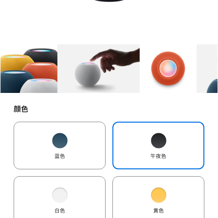
图库
图像
1
图库
图像
2
图库
图像
3
颜色
蓝色
午夜色
白色
黄色