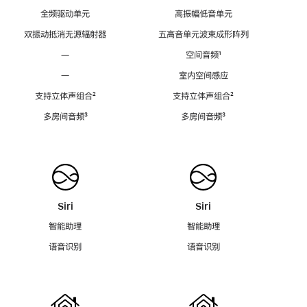
全频驱动单元
高振幅低音单元
双振动抵消无源辐射器
五高音单元波束成形阵列
—
空间音频
脚
¹
注
—
室内空间感应
支持立体声组合
脚
²
支持立体声组合
脚
²
注
注
多房间音频
脚
³
多房间音频
脚
³
注
注
Siri
Siri
智能助理
智能助理
语音识别
语音识别