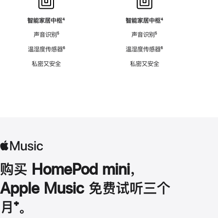
智能家居中枢
脚
⁴
智能家居中枢
脚
⁴
注
注
声音识别
脚
⁵
声音识别
脚
⁵
注
注
温湿度传感器
脚
⁶
温湿度传感器
脚
⁶
注
注
私密又安全
私密又安全
购买 HomePod mini，
Apple Music 免费试听三个
月
脚
⁺。