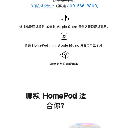
立即在线交流
(在
或致电
400-666-8800
。
新
窗
口
选择免费送货服务，或者到 Apple Store 零售店提取现货商品。
中
打
开)
购买 HomePod mini，Apple Music 免费试听三个月
脚
⁺
注
简单免费的退货服务
哪款 HomePod 适
合你？
进
一
步