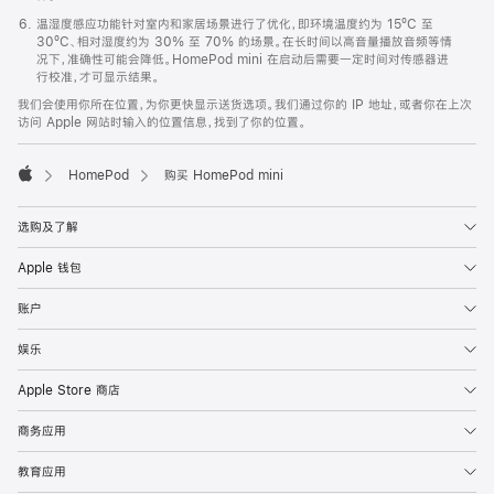
温湿度感应功能针对室内和家居场景进行了优化，即环境温度约为 15ºC 至
30ºC、相对湿度约为 30% 至 70% 的场景。在长时间以高音量播放音频等情
况下，准确性可能会降低。HomePod mini 在启动后需要一定时间对传感器进
行校准，才可显示结果。
我们会使用你所在位置，为你更快显示送货选项。我们通过你的 IP 地址，或者你在上次
访问 Apple 网站时输入的位置信息，找到了你的位置。
HomePod
购买 HomePod mini
Apple
选购及了解
Apple 钱包
账户
娱乐
Apple Store 商店
商务应用
教育应用