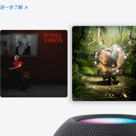
注
进一步了解
Apple
(在
Music
新
窗
口
中
打
开)