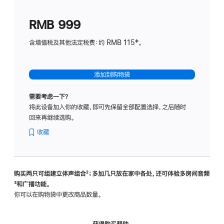
划
(适
RMB 999
用
于
含增值税及其他法定税费：约 RMB 115‡。
HomeP
mini)
添加到购物袋
需要考虑一下？
将此设备加入你的收藏，即可先保留全部配置选择，之后随时
回来再继续选购。
收藏
购买两只可组建立体声组合
脚
²；多加几只放在家中各处，还可体验多‍房‍间音频
脚
³和广播功能。
注
注
你可以在购物袋中更改商品数量。
获得购买帮助，