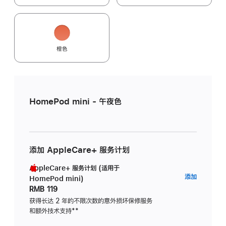
橙色
HomePod mini - 午夜色
添加 AppleCare+ 服务计划
AppleCare+ 服务计划 (适用于
AppleC
添加
HomePod mini)
服
RMB 119
务
获得长达 2 年的不限次数的意外损坏保修服务
和额外技术支持
脚
**
计
注