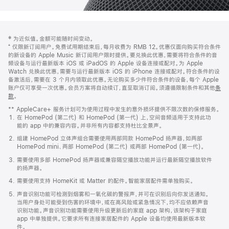
网
脚
‡ 为近似值。金额可能随时间变动。
注
页
⁺ 仅限新订阅用户。免费试用期结束后，每月收费为 RMB 12。优惠仅面向购买符合条件
页
的新设备的 Apple Music 新订阅用户限时提供。要兑换此优惠，需要将符合条件的音
频设备与运行最新版本 iOS 或 iPadOS 的 Apple 设备连接或配对。为 Apple
脚
Watch 兑换此优惠，需要与运行最新版本 iOS 的 iPhone 连接或配对。符合条件的设
备激活后，需要在 3 个月内领取此优惠。无论购买多少件符合条件的设备，每个 Apple
账户仅可享受一次优惠。会员方案将自动续订，直至取消订阅。须遵循限制条件和其他
条
款
。
(在
新
** AppleCare+ 服务计划可为使用过程中发生的意外损坏提供不限次数的保修服务。
窗
在 HomePod (第二代) 和 HomePod (第一代) 上，空间音频适用于支持此功
口
能的 app 中的兼容内容。并非所有内容都支持杜比全景声。
中
打
组建 HomePod 立体声组合需要使用两部同款 HomePod 扬声器，如两部
开)
HomePod mini、两部 HomePod (第二代) 或两部 HomePod (第一代)。
需要使用多部 HomePod 扬声器或兼容隔空播放功能并运行最新隔空播放软件
的扬声器。
需要使用支持 HomeKit 或 Matter 的配件。智能家居配件需单独购买。
声音识别功能可检测到烟雾和一氧化碳的警报声，并可在识别后向你发送通知。
当用户身处可能受到伤害的环境中，或在高风险或紧急情况下，均不应依赖声音
识别功能。声音识别功能需要使用升级更新后的家庭 app 架构，该架构于家庭
app 中单独提供。它要求所有连接家居配件的 Apple 设备均使用最新版本软
件。