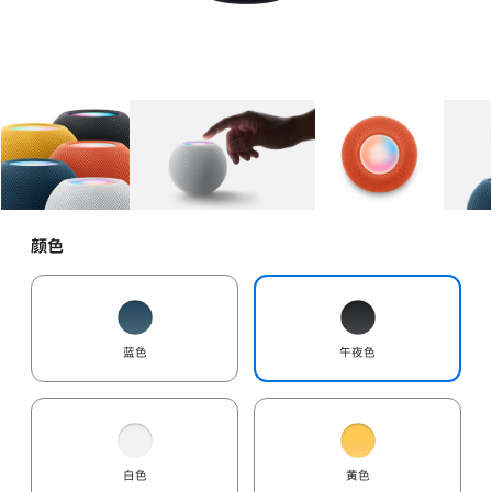
图库
图像
1
图库
图像
2
图库
图像
3
颜色
蓝色
午夜色
白色
黄色