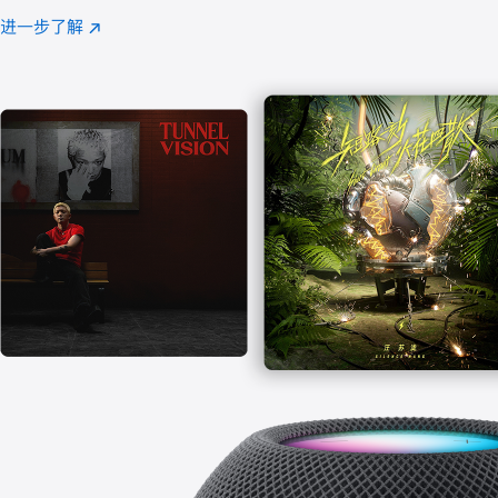
注
进一步了解
Apple
(在
Music
新
窗
口
中
打
开)