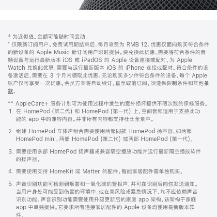
网
脚
‡ 为近似值。金额可能随时间变动。
注
页
⁺ 仅限新订阅用户。免费试用期结束后，每月收费为 RMB 12。优惠仅面向购买符合条件
页
的新设备的 Apple Music 新订阅用户限时提供。要兑换此优惠，需要将符合条件的音
频设备与运行最新版本 iOS 或 iPadOS 的 Apple 设备连接或配对。为 Apple
脚
Watch 兑换此优惠，需要与运行最新版本 iOS 的 iPhone 连接或配对。符合条件的设
备激活后，需要在 3 个月内领取此优惠。无论购买多少件符合条件的设备，每个 Apple
账户仅可享受一次优惠。会员方案将自动续订，直至取消订阅。须遵循限制条件和其他
条
款
。
(在
新
** AppleCare+ 服务计划可为使用过程中发生的意外损坏提供不限次数的保修服务。
窗
在 HomePod (第二代) 和 HomePod (第一代) 上，空间音频适用于支持此功
口
能的 app 中的兼容内容。并非所有内容都支持杜比全景声。
中
打
组建 HomePod 立体声组合需要使用两部同款 HomePod 扬声器，如两部
开)
HomePod mini、两部 HomePod (第二代) 或两部 HomePod (第一代)。
需要使用多部 HomePod 扬声器或兼容隔空播放功能并运行最新隔空播放软件
的扬声器。
需要使用支持 HomeKit 或 Matter 的配件。智能家居配件需单独购买。
声音识别功能可检测到烟雾和一氧化碳的警报声，并可在识别后向你发送通知。
当用户身处可能受到伤害的环境中，或在高风险或紧急情况下，均不应依赖声音
识别功能。声音识别功能需要使用升级更新后的家庭 app 架构，该架构于家庭
app 中单独提供。它要求所有连接家居配件的 Apple 设备均使用最新版本软
件。