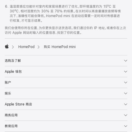
温湿度感应功能针对室内和家居场景进行了优化，即环境温度约为 15ºC 至
30ºC、相对湿度约为 30% 至 70% 的场景。在长时间以高音量播放音频等情
况下，准确性可能会降低。HomePod mini 在启动后需要一定时间对传感器进
行校准，才可显示结果。
我们会使用你所在位置，为你更快显示送货选项。我们通过你的 IP 地址，或者你在上次
访问 Apple 网站时输入的位置信息，找到了你的位置。
HomePod
购买 HomePod mini
Apple
选购及了解
Apple 钱包
账户
娱乐
Apple Store 商店
商务应用
教育应用