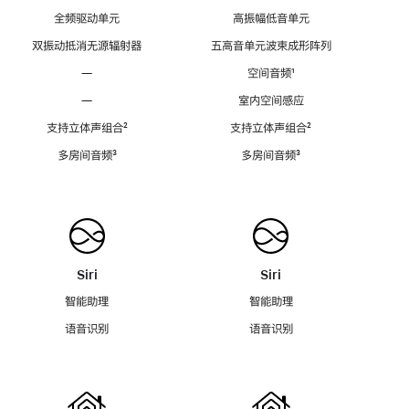
全频驱动单元
高振幅低音单元
双振动抵消无源辐射器
五高音单元波束成形阵列
—
空间音频
脚
¹
注
—
室内空间感应
支持立体声组合
脚
²
支持立体声组合
脚
²
注
注
多房间音频
脚
³
多房间音频
脚
³
注
注
Siri
Siri
智能助理
智能助理
语音识别
语音识别