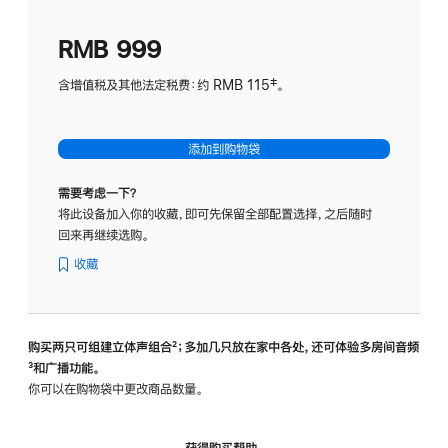
划
(适
RMB 999
用
于
含增值税及其他法定税费：约 RMB 115‡。
HomeP
mini)
添加到购物袋
需要考虑一下？
将此设备加入你的收藏，即可先保留全部配置选择，之后随时
回来再继续选购。
收藏
购买两只可组建立体声组合
脚
²；多加几只放在家中各处，还可体验多‍房‍间音频
脚
³和广播功能。
注
注
你可以在购物袋中更改商品数量。
获得购买帮助，