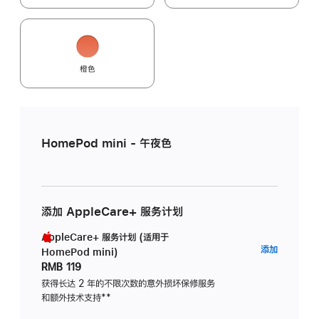
橙色
HomePod mini - 午夜色
添加 AppleCare+ 服务计划
AppleCare+ 服务计划 (适用于
AppleC
添加
HomePod mini)
服
RMB 119
务
获得长达 2 年的不限次数的意外损坏保修服务
和额外技术支持
脚
**
计
注