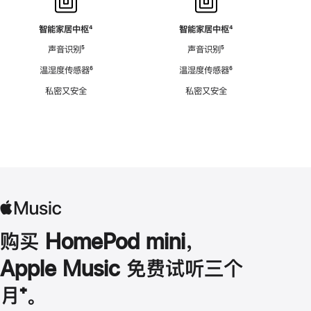
智能家居中枢
脚
⁴
智能家居中枢
脚
⁴
注
注
声音识别
脚
⁵
声音识别
脚
⁵
注
注
温湿度传感器
脚
⁶
温湿度传感器
脚
⁶
注
注
私密又安全
私密又安全
购买 HomePod mini，
Apple Music 免费试听三个
月
脚
⁺。