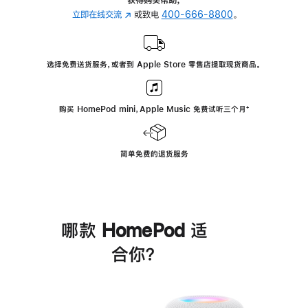
立即在线交流
(在
或致电
400-666-8800
。
新
窗
口
选择免费送货服务，或者到 Apple Store 零售店提取现货商品。
中
打
开)
购买 HomePod mini，Apple Music 免费试听三个月
脚
⁺
注
简单免费的退货服务
哪款 HomePod 适
合你？
进
一
步