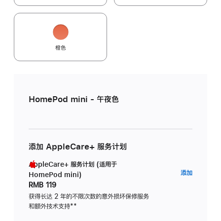
橙色
HomePod mini - 午夜色
添加 AppleCare+ 服务计划
AppleCare+ 服务计划 (适用于
AppleC
添加
HomePod mini)
服
RMB 119
务
获得长达 2 年的不限次数的意外损坏保修服务
和额外技术支持
脚
**
计
注