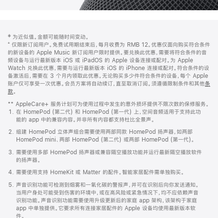
网
脚
‡ 为近似值。金额可能随时间变动。
注
页
⁺ 仅限新订阅用户。免费试用期结束后，每月收费为 RMB 12。优惠仅面向购买符合条件
页
的新设备的 Apple Music 新订阅用户限时提供。要兑换此优惠，需要将符合条件的音
频设备与运行最新版本 iOS 或 iPadOS 的 Apple 设备连接或配对。为 Apple
脚
Watch 兑换此优惠，需要与运行最新版本 iOS 的 iPhone 连接或配对。符合条件的设
备激活后，需要在 3 个月内领取此优惠。无论购买多少件符合条件的设备，每个 Apple
账户仅可享受一次优惠。会员方案将自动续订，直至取消订阅。须遵循限制条件和其他
条
款
。
(在
新
** AppleCare+ 服务计划可为使用过程中发生的意外损坏提供不限次数的保修服务。
窗
在 HomePod (第二代) 和 HomePod (第一代) 上，空间音频适用于支持此功
口
能的 app 中的兼容内容。并非所有内容都支持杜比全景声。
中
打
组建 HomePod 立体声组合需要使用两部同款 HomePod 扬声器，如两部
开)
HomePod mini、两部 HomePod (第二代) 或两部 HomePod (第一代)。
需要使用多部 HomePod 扬声器或兼容隔空播放功能并运行最新隔空播放软件
的扬声器。
需要使用支持 HomeKit 或 Matter 的配件。智能家居配件需单独购买。
声音识别功能可检测到烟雾和一氧化碳的警报声，并可在识别后向你发送通知。
当用户身处可能受到伤害的环境中，或在高风险或紧急情况下，均不应依赖声音
识别功能。声音识别功能需要使用升级更新后的家庭 app 架构，该架构于家庭
app 中单独提供。它要求所有连接家居配件的 Apple 设备均使用最新版本软
件。