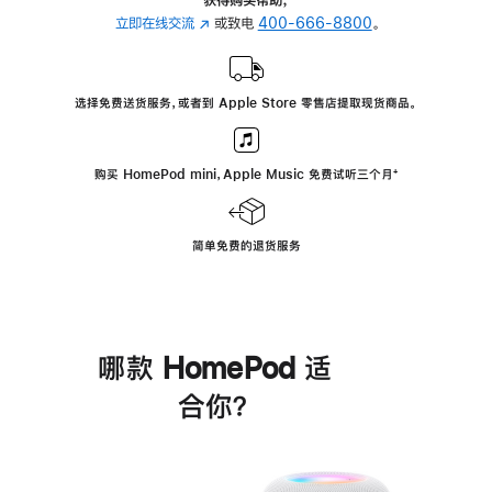
立即在线交流
(在
或致电
400-666-8800
。
新
窗
口
选择免费送货服务，或者到 Apple Store 零售店提取现货商品。
中
打
开)
购买 HomePod mini，Apple Music 免费试听三个月
脚
⁺
注
简单免费的退货服务
哪款 HomePod 适
合你？
进
一
步