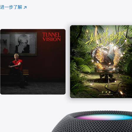
注
进一步了解
Apple
(在
Music
新
窗
口
中
打
开)