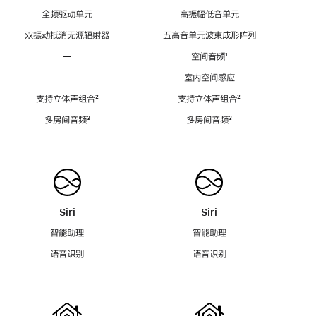
全频驱动单元
高振幅低音单元
双振动抵消无源辐射器
五高音单元波束成形阵列
—
空间音频
脚
¹
注
—
室内空间感应
支持立体声组合
脚
²
支持立体声组合
脚
²
注
注
多房间音频
脚
³
多房间音频
脚
³
注
注
Siri
Siri
智能助理
智能助理
语音识别
语音识别