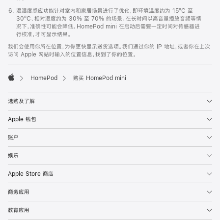
温湿度感应功能针对室内和家居场景进行了优化，即环境温度约为 15ºC 至
30ºC、相对湿度约为 30% 至 70% 的场景。在长时间以高音量播放音频等情
况下，准确性可能会降低。HomePod mini 在启动后需要一定时间对传感器进
行校准，才可显示结果。
我们会使用你所在位置，为你更快显示送货选项。我们通过你的 IP 地址，或者你在上次
访问 Apple 网站时输入的位置信息，找到了你的位置。
HomePod
购买 HomePod mini
Apple
选购及了解
Apple 钱包
账户
娱乐
Apple Store 商店
商务应用
教育应用