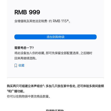
划
(适
RMB 999
用
于
含增值税及其他法定税费：约 RMB 115‡。
HomeP
mini)
添加到购物袋
需要考虑一下？
将此设备加入你的收藏，即可先保留全部配置选择，之后随时
回来再继续选购。
收藏
购买两只可组建立体声组合
脚
²；多加几只放在家中各处，还可体验多‍房‍间音频
脚
³和广播功能。
注
注
你可以在购物袋中更改商品数量。
获得购买帮助，