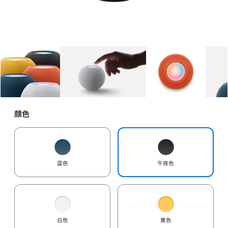
图库
图像
1
图库
图像
2
图库
图像
3
颜色
蓝色
午夜色
白色
黄色