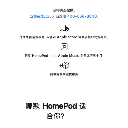
获得购买帮助，
立即在线交流
(在
或致电
400-666-8800
。
新
窗
口
选择免费送货服务，或者到 Apple Store 零售店提取现货商品。
中
打
开)
购买 HomePod mini，Apple Music 免费试听三个月
脚
⁺
注
简单免费的退货服务
哪款 HomePod 适
合你？
进