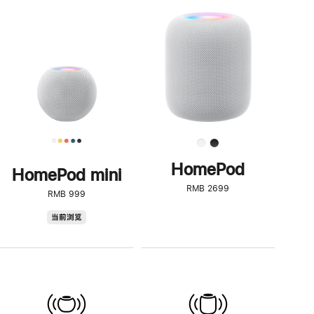
一
步
了
解
HomePod<
HomePod
HomePod mini
RMB 2699
RMB 999
HomePod
当前浏览
mini