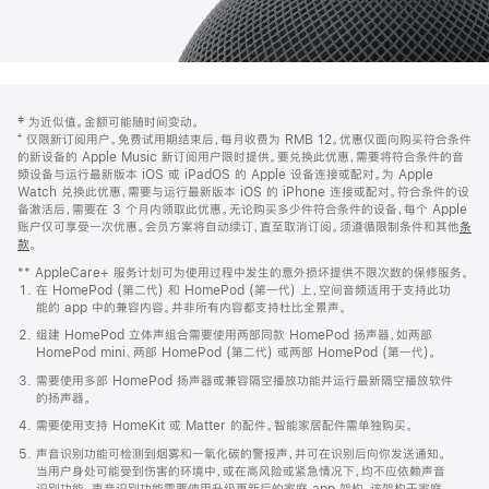
网
脚
‡ 为近似值。金额可能随时间变动。
注
页
⁺ 仅限新订阅用户。免费试用期结束后，每月收费为 RMB 12。优惠仅面向购买符合条件
页
的新设备的 Apple Music 新订阅用户限时提供。要兑换此优惠，需要将符合条件的音
频设备与运行最新版本 iOS 或 iPadOS 的 Apple 设备连接或配对。为 Apple
脚
Watch 兑换此优惠，需要与运行最新版本 iOS 的 iPhone 连接或配对。符合条件的设
备激活后，需要在 3 个月内领取此优惠。无论购买多少件符合条件的设备，每个 Apple
账户仅可享受一次优惠。会员方案将自动续订，直至取消订阅。须遵循限制条件和其他
条
款
。
(在
新
** AppleCare+ 服务计划可为使用过程中发生的意外损坏提供不限次数的保修服务。
窗
在 HomePod (第二代) 和 HomePod (第一代) 上，空间音频适用于支持此功
口
能的 app 中的兼容内容。并非所有内容都支持杜比全景声。
中
打
组建 HomePod 立体声组合需要使用两部同款 HomePod 扬声器，如两部
开)
HomePod mini、两部 HomePod (第二代) 或两部 HomePod (第一代)。
需要使用多部 HomePod 扬声器或兼容隔空播放功能并运行最新隔空播放软件
的扬声器。
需要使用支持 HomeKit 或 Matter 的配件。智能家居配件需单独购买。
声音识别功能可检测到烟雾和一氧化碳的警报声，并可在识别后向你发送通知。
当用户身处可能受到伤害的环境中，或在高风险或紧急情况下，均不应依赖声音
识别功能。声音识别功能需要使用升级更新后的家庭 app 架构，该架构于家庭