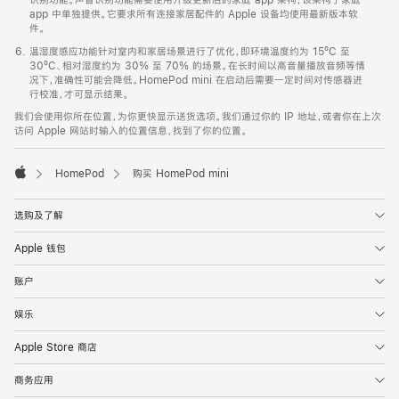
app 中单独提供。它要求所有连接家居配件的 Apple 设备均使用最新版本软
件。
温湿度感应功能针对室内和家居场景进行了优化，即环境温度约为 15ºC 至
30ºC、相对湿度约为 30% 至 70% 的场景。在长时间以高音量播放音频等情
况下，准确性可能会降低。HomePod mini 在启动后需要一定时间对传感器进
行校准，才可显示结果。
我们会使用你所在位置，为你更快显示送货选项。我们通过你的 IP 地址，或者你在上次
访问 Apple 网站时输入的位置信息，找到了你的位置。
HomePod
购买 HomePod mini
Apple
选购及了解
Apple 钱包
账户
娱乐
Apple Store 商店
商务应用