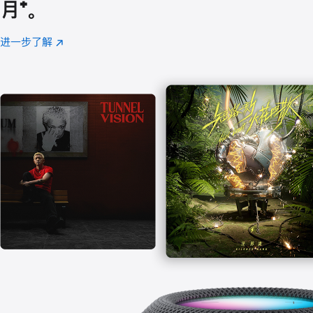
月
脚
⁺。
注
进一步了解
Apple
(在
Music
新
窗
口
中
打
开)