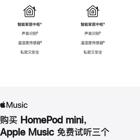
智能家居中枢
脚
⁴
智能家居中枢
脚
⁴
注
注
声音识别
脚
⁵
声音识别
脚
⁵
注
注
温湿度传感器
脚
⁶
温湿度传感器
脚
⁶
注
注
私密又安全
私密又安全
购买 HomePod mini，
Apple Music 免费试听三个