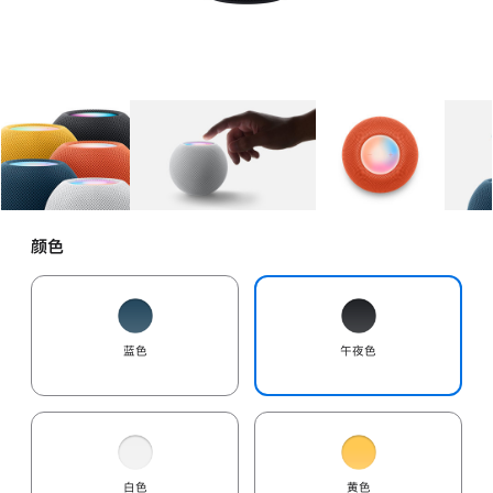
图库
图像
1
图库
图像
2
图库
图像
3
颜色
蓝色
午夜色
白色
黄色