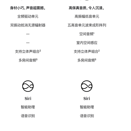
身材小巧，声音超震撼。
高保真音质，令人沉浸。
全频驱动单元
高振幅低音单元
双振动抵消无源辐射器
五高音单元波束成形阵列
—
空间音频
脚
¹
注
—
室内空间感应
支持立体声组合
脚
²
支持立体声组合
脚
²
注
注
多房间音频
脚
³
多房间音频
脚
³
注
注
Siri
Siri
智能助理
智能助理
语音识别
语音识别