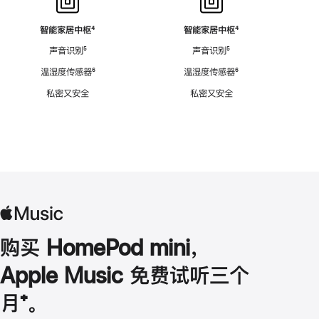
智能家居中枢
脚
⁴
智能家居中枢
脚
⁴
注
注
声音识别
脚
⁵
声音识别
脚
⁵
注
注
温湿度传感器
脚
⁶
温湿度传感器
脚
⁶
注
注
私密又安全
私密又安全
购买 HomePod mini，
Apple Music 免费试听三个
月
脚
⁺。