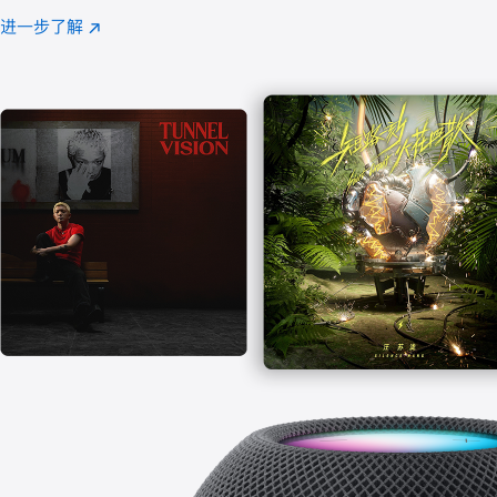
注
进一步了解
Apple
(在
Music
新
窗
口
中
打
开)