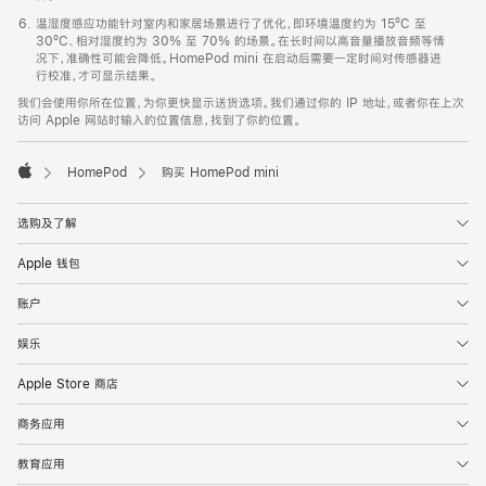
温湿度感应功能针对室内和家居场景进行了优化，即环境温度约为 15ºC 至
30ºC、相对湿度约为 30% 至 70% 的场景。在长时间以高音量播放音频等情
况下，准确性可能会降低。HomePod mini 在启动后需要一定时间对传感器进
行校准，才可显示结果。
我们会使用你所在位置，为你更快显示送货选项。我们通过你的 IP 地址，或者你在上次
访问 Apple 网站时输入的位置信息，找到了你的位置。
HomePod
购买 HomePod mini
Apple
选购及了解
Apple 钱包
账户
娱乐
Apple Store 商店
商务应用
教育应用