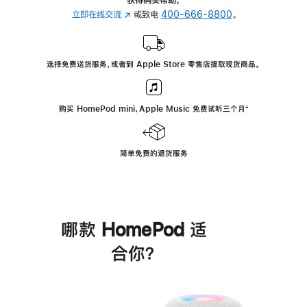
立即在线交流
(在
或致电
400-666-8800
。
新
窗
口
选择免费送货服务，或者到 Apple Store 零售店提取现货商品。
中
打
开)
购买 HomePod mini，Apple Music 免费试听三个月
脚
⁺
注
简单免费的退货服务
哪款 HomePod 适
合你？
进
一
步