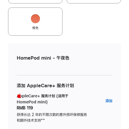
橙色
HomePod mini - 午夜色
添加 AppleCare+ 服务计划
AppleCare+ 服务计划 (适用于
AppleC
添加
HomePod mini)
服
RMB 119
务
获得长达 2 年的不限次数的意外损坏保修服务
和额外技术支持
脚
**
计
注