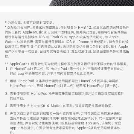
网
脚
‡ 为近似值。金额可能随时间变动。
注
页
⁺ 仅限新订阅用户。免费试用期结束后，每月收费为 RMB 12。优惠仅面向购买符合条件
页
的新设备的 Apple Music 新订阅用户限时提供。要兑换此优惠，需要将符合条件的音
频设备与运行最新版本 iOS 或 iPadOS 的 Apple 设备连接或配对。为 Apple
脚
Watch 兑换此优惠，需要与运行最新版本 iOS 的 iPhone 连接或配对。符合条件的设
备激活后，需要在 3 个月内领取此优惠。无论购买多少件符合条件的设备，每个 Apple
账户仅可享受一次优惠。会员方案将自动续订，直至取消订阅。须遵循限制条件和其他
条
款
。
(在
新
** AppleCare+ 服务计划可为使用过程中发生的意外损坏提供不限次数的保修服务。
窗
在 HomePod (第二代) 和 HomePod (第一代) 上，空间音频适用于支持此功
口
能的 app 中的兼容内容。并非所有内容都支持杜比全景声。
中
打
组建 HomePod 立体声组合需要使用两部同款 HomePod 扬声器，如两部
开)
HomePod mini、两部 HomePod (第二代) 或两部 HomePod (第一代)。
需要使用多部 HomePod 扬声器或兼容隔空播放功能并运行最新隔空播放软件
的扬声器。
需要使用支持 HomeKit 或 Matter 的配件。智能家居配件需单独购买。
声音识别功能可检测到烟雾和一氧化碳的警报声，并可在识别后向你发送通知。
当用户身处可能受到伤害的环境中，或在高风险或紧急情况下，均不应依赖声音
识别功能。声音识别功能需要使用升级更新后的家庭 app 架构，该架构于家庭
app 中单独提供。它要求所有连接家居配件的 Apple 设备均使用最新版本软
件。