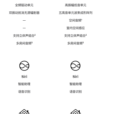
全频驱动单元
高振幅低音单元
双振动抵消无源辐射器
五高音单元波束成形阵列
—
空间音频
脚
¹
注
—
室内空间感应
支持立体声组合
脚
²
支持立体声组合
脚
²
注
注
多房间音频
脚
³
多房间音频
脚
³
注
注
Siri
Siri
智能助理
智能助理
语音识别
语音识别