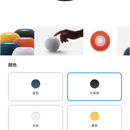
图库
图像
1
图库
图像
2
图库
图像
3
颜色
蓝色
午夜色
白色
黄色