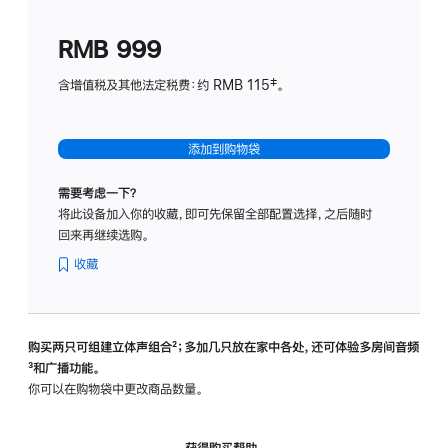
划
(适
RMB 999
用
于
含增值税及其他法定税费：约 RMB 115‡。
HomeP
mini)
添加到购物袋
需要考虑一下？
将此设备加入你的收藏，即可先保留全部配置选择，之后随时
回来再继续选购。
收藏
购买两只可组建立体声组合
脚
²；多加几只放在家中各处，还可体验多‍房‍间音频
脚
³和广播功能。
注
注
你可以在购物袋中更改商品数量。
获得购买帮助，